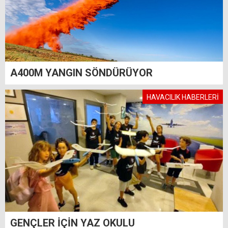
A400M YANGIN SÖNDÜRÜYOR
HAVACILIK HABERLERİ
GENÇLER İÇİN YAZ OKULU