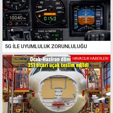
5G İLE UYUMLULUK ZORUNLULUĞU
HAVACILIK HABERLERİ