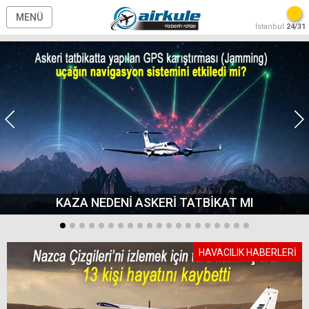
MENÜ
İstanbul
24/31
KAZA NEDENİ ASKERİ TATBİKAT MI
HAVACILIK HABERLERİ