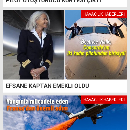
PİLOT UYUŞTURUCU KURYESİ ÇIKTI
HAVACILIK HABERLERİ
EFSANE KAPTAN EMEKLİ OLDU
HAVACILIK HABERLERİ