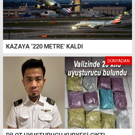
KAZAYA ‘220 METRE' KALDI
DÜNYADAN