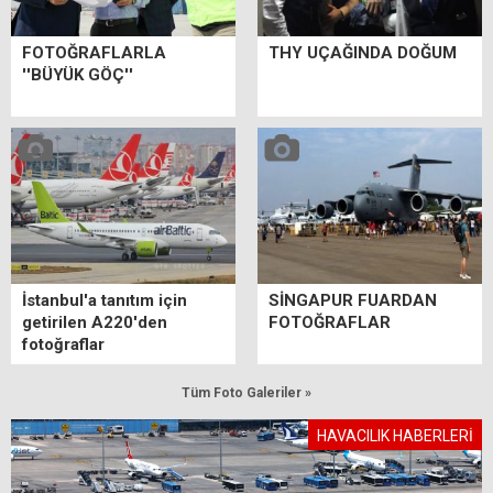
FOTOĞRAFLARLA
THY UÇAĞINDA DOĞUM
''BÜYÜK GÖÇ''
İstanbul'a tanıtım için
SİNGAPUR FUARDAN
getirilen A220'den
FOTOĞRAFLAR
fotoğraflar
Tüm Foto Galeriler »
HAVACILIK HABERLERİ