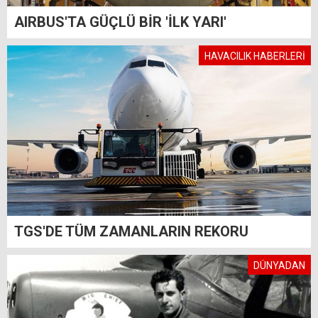
AIRBUS'TA GÜÇLÜ BİR 'İLK YARI'
HAVACILIK HABERLERİ
TGS'DE TÜM ZAMANLARIN REKORU
DÜNYADAN