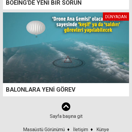
BOEING'DE YENİ BİR SORUN
DÜNYADAN
BALONLARA YENİ GÖREV
Sayfa başına git
Masaüstü Görünümü
♦
İletişim
♦
Künye