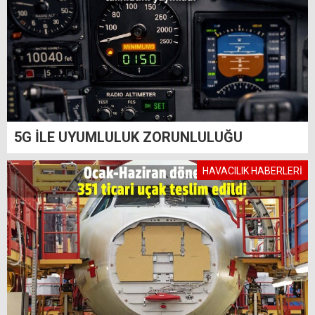
5G İLE UYUMLULUK ZORUNLULUĞU
HAVACILIK HABERLERİ