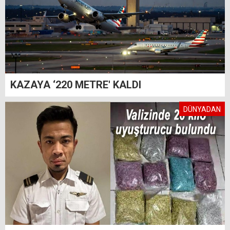
KAZAYA ‘220 METRE' KALDI
DÜNYADAN