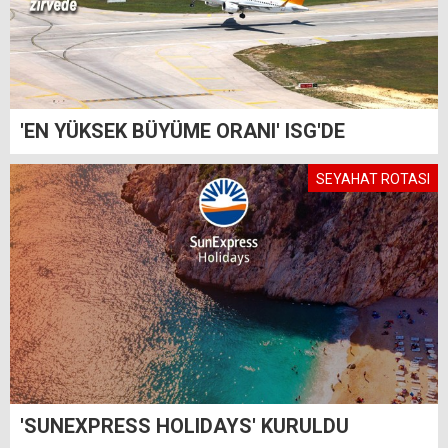
'EN YÜKSEK BÜYÜME ORANI' ISG'DE
SEYAHAT ROTASI
'SUNEXPRESS HOLIDAYS' KURULDU