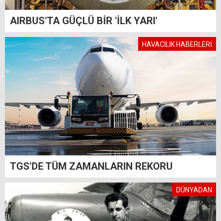
AIRBUS'TA GÜÇLÜ BİR 'İLK YARI'
HAVACILIK HABERLERİ
TGS'DE TÜM ZAMANLARIN REKORU
DÜNYADAN