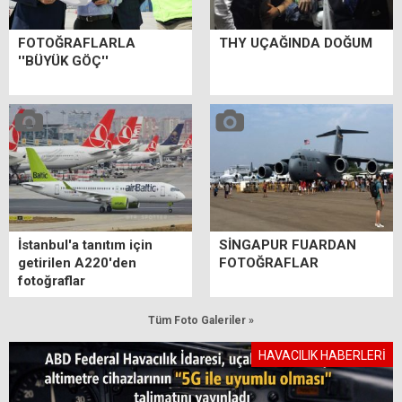
FOTOĞRAFLARLA
THY UÇAĞINDA DOĞUM
''BÜYÜK GÖÇ''
İstanbul'a tanıtım için
SİNGAPUR FUARDAN
getirilen A220'den
FOTOĞRAFLAR
fotoğraflar
Tüm Foto Galeriler »
HAVACILIK HABERLERİ