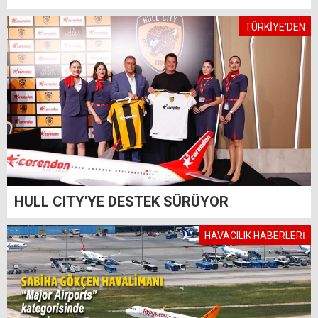
TÜRKİYE'DEN
HULL CITY'YE DESTEK SÜRÜYOR
HAVACILIK HABERLERİ