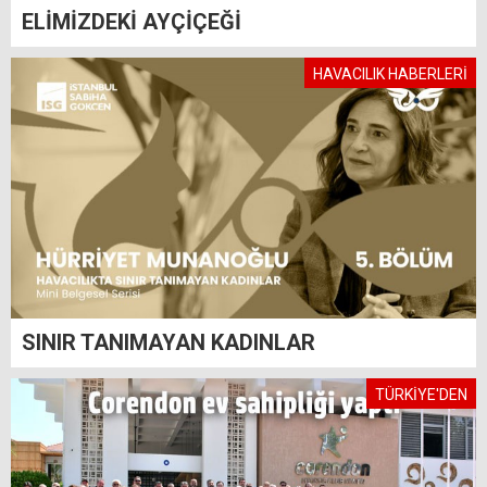
ELİMİZDEKİ AYÇİÇEĞİ
HAVACILIK HABERLERİ
SINIR TANIMAYAN KADINLAR
TÜRKİYE'DEN