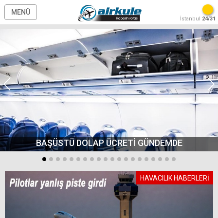
MENÜ
İstanbul
24/31
BAŞÜSTÜ DOLAP ÜCRETİ GÜNDEMDE
HAVACILIK HABERLERİ