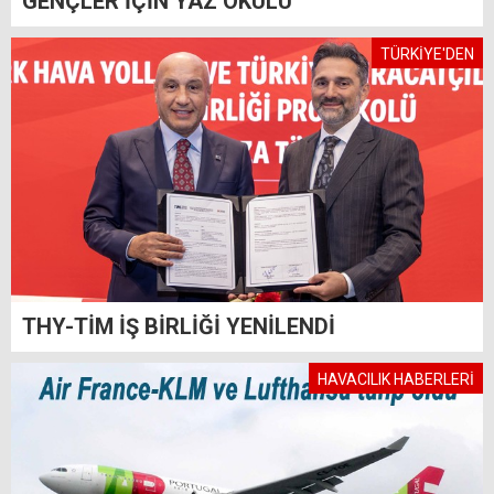
GENÇLER İÇİN YAZ OKULU
TÜRKİYE'DEN
THY-TİM İŞ BİRLİĞİ YENİLENDİ
HAVACILIK HABERLERİ