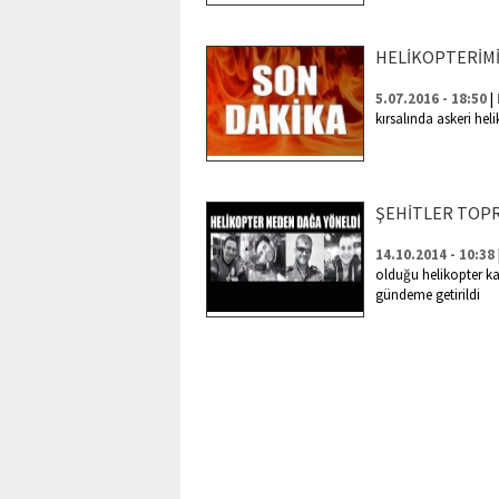
HELİKOPTERİMİ
|
5.07.2016 - 18:50
kırsalında askeri heli
ŞEHİTLER TOPR
14.10.2014 - 10:38
olduğu helikopter ka
gündeme getirildi