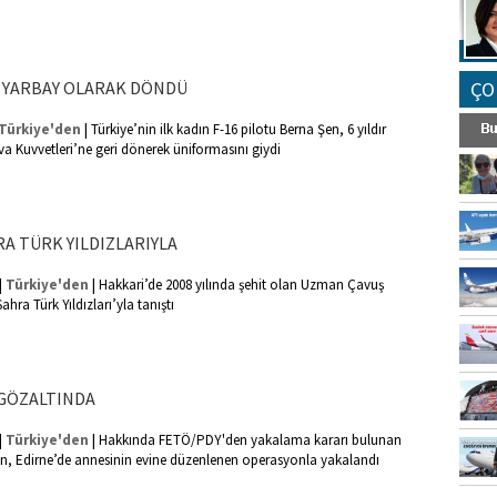
 YARBAY OLARAK DÖNDÜ
ÇO
|
Türkiye'den
Türkiye’nin ilk kadın F-16 pilotu Berna Şen, 6 yıldır
va Kuvvetleri’ne geri dönerek üniformasını giydi
RA TÜRK YILDIZLARIYLA
|
|
Türkiye'den
Hakkari’de 2008 yılında şehit olan Uzman Çavuş
ahra Türk Yıldızları’yla tanıştı
 GÖZALTINDA
|
|
Türkiye'den
Hakkında FETÖ/PDY'den yakalama kararı bulunan
can, Edirne’de annesinin evine düzenlenen operasyonla yakalandı