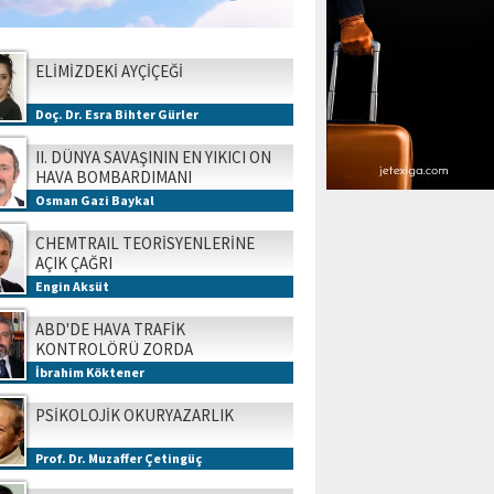
ELİMİZDEKİ AYÇİÇEĞİ
Doç. Dr. Esra Bihter Gürler
II. DÜNYA SAVAŞININ EN YIKICI ON
HAVA BOMBARDIMANI
Osman Gazi Baykal
CHEMTRAIL TEORİSYENLERİNE
AÇIK ÇAĞRI
Engin Aksüt
ABD'DE HAVA TRAFİK
KONTROLÖRÜ ZORDA
İbrahim Köktener
PSİKOLOJİK OKURYAZARLIK
Prof. Dr. Muzaffer Çetingüç