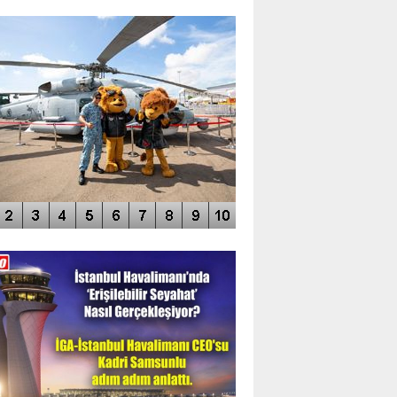
TO GALERİ
APUR AIRSHOW-2020
DEO GALERİ
LERİN AŞILDIĞI HAVALİMANI