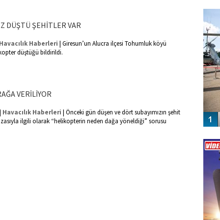
FO
SİNG
Z DÜŞTÜ ŞEHİTLER VAR
|
Havacılık Haberleri
Giresun’un Alucra ilçesi Tohumluk köyü
kopter düştüğü bildirildi.
AĞA VERİLİYOR
|
|
Havacılık Haberleri
Önceki gün düşen ve dört subayımızın şehit
zasıyla ilgili olarak “helikopterin neden dağa yöneldiği” sorusu
Vİ
ENGEL