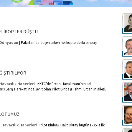
ELİKOPTER DÜŞTÜ
|
Dünyadan
Pakistan'da düşen askeri helikopterde iki binbaşı
EĞİŞTİRİLİYOR
|
Havacılık Haberleri
KKTC'de Ercan Havalimanı'nın adı
ıbrıs Barış Harekatı'nda şehit olan Pilot Binbaşı Fehmi Ercan'ın ailesi,
PİLOTUMUZ
|
|
Havacılık Haberleri
Pilot Binbaşı Halit Oktay bugün F-35'le ilk