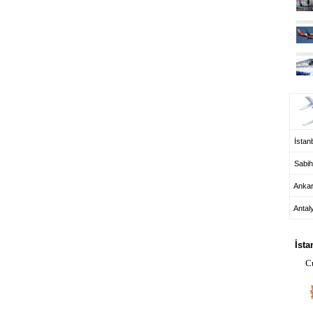
UÇ
İstanb
Sabih
Anka
Antal
HA
İsta
C