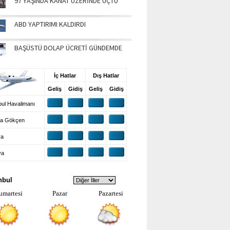
97 YAŞINDA KANAT ÜZERİNDE UÇTU
ABD YAPTIRIMI KALDIRDI
BAŞÜSTÜ DOLAP ÜCRETİ GÜNDEMDE
UŞ BİLGİLERİ
İç Hatlar
Dış Hatlar
Geliş
Gidiş
Geliş
Gidiş
ul Havalimanı
a Gökçen
ra
ya
VA DURUMU
nbul
umartesi
Pazar
Pazartesi