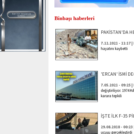
Binbaşı haberleri
PAKİSTAN'DA H
|
7.12.2021 - 11:17
hayatını kaybetti
'ERCAN' İSMİ D
|
7.05.2021 - 09:25
değiştiriliyor. 1974 K
karara tepkili
İŞTE İLK F-35 
29.08.2018 - 00:23
uçuşu gerçekleştirdi