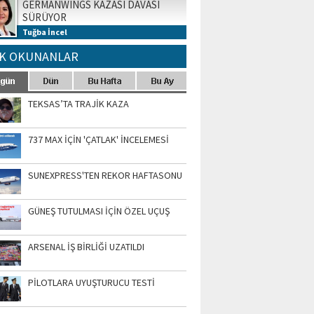
GERMANWINGS KAZASI DAVASI
SÜRÜYOR
Tuğba İncel
K OKUNANLAR
TEKSAS’TA TRAJİK KAZA
737 MAX İÇİN 'ÇATLAK' İNCELEMESİ
SUNEXPRESS'TEN REKOR HAFTASONU
GÜNEŞ TUTULMASI İÇİN ÖZEL UÇUŞ
ARSENAL İŞ BİRLİĞİ UZATILDI
PİLOTLARA UYUŞTURUCU TESTİ