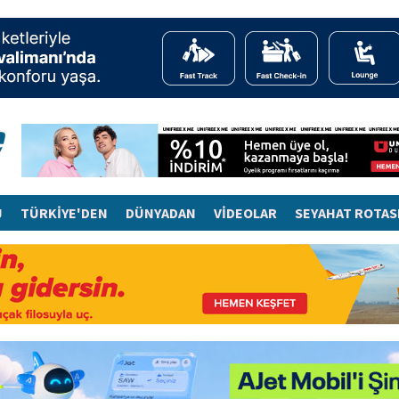
J
TÜRKİYE'DEN
DÜNYADAN
VİDEOLAR
SEYAHAT ROTAS