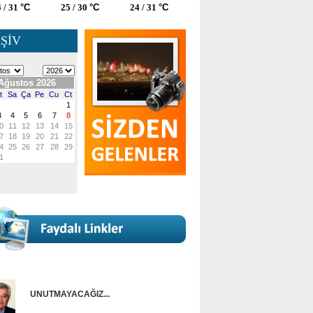
 / 31
°C
25 / 30
°C
24 / 31
°C
ŞİV
UNUTMAYACAĞIZ...