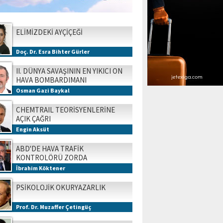
ELİMİZDEKİ AYÇİÇEĞİ
Doç. Dr. Esra Bihter Gürler
II. DÜNYA SAVAŞININ EN YIKICI ON
HAVA BOMBARDIMANI
Osman Gazi Baykal
CHEMTRAIL TEORİSYENLERİNE
AÇIK ÇAĞRI
Engin Aksüt
ABD'DE HAVA TRAFİK
KONTROLÖRÜ ZORDA
İbrahim Köktener
PSİKOLOJİK OKURYAZARLIK
Prof. Dr. Muzaffer Çetingüç