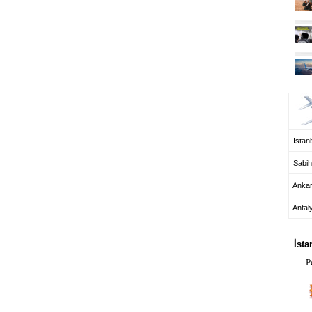
UÇ
İstanb
Sabih
Anka
Antal
HA
İsta
P