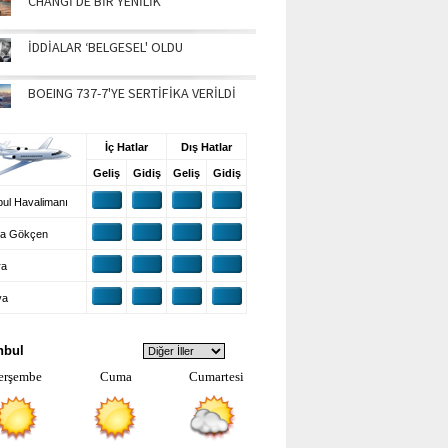
CHANGİ'DE BİR YENİLİK
İDDİALAR ‘BELGESEL' OLDU
BOEING 737-7'YE SERTİFİKA VERİLDİ
UŞ BİLGİLERİ
İç Hatlar
Dış Hatlar
Geliş
Gidiş
Geliş
Gidiş
ul Havalimanı
a Gökçen
ra
ya
VA DURUMU
nbul
erşembe
Cuma
Cumartesi