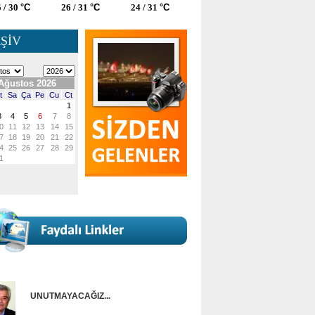
 / 30
°C
26 / 31
°C
24 / 31
°C
ŞİV
UNUTMAYACAĞIZ...