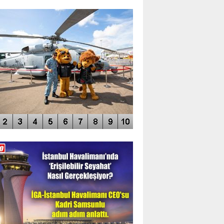
TO GALERİ
APUR AIRSHOW-2020
DEO GALERİ
LERİN AŞILDIĞI HAVALİMANI