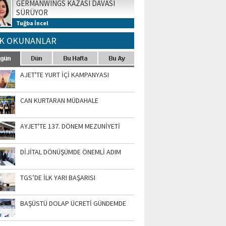
GERMANWINGS KAZASI DAVASI
SÜRÜYOR
Tuğba İncel
K OKUNANLAR
AJET'TE YURT İÇİ KAMPANYASI
CAN KURTARAN MÜDAHALE
AYJET'TE 137. DÖNEM MEZUNİYETİ
DİJİTAL DÖNÜŞÜMDE ÖNEMLİ ADIM
TGS’DE İLK YARI BAŞARISI
BAŞÜSTÜ DOLAP ÜCRETİ GÜNDEMDE