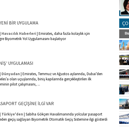
YENİ BİR UYGULAMA
ÇO
|
|
Havacılık Haberleri
Emirates, daha fazla kolaylık için
re Biyometrik Yol Uygulamasını başlatıyor
NİŞ' UYGULAMASI
|
|
Dünyadan
Emirates, Temmuz ve Ağustos aylarında, Dubai’den
es’a olan uçuşlarında, biniş kapılarında gerçekleştirilen ilk
minin pilot çalışmasını, ...
SAPORT GEÇİŞİNE İLGİ VAR
|
|
Türkiye'den
Sabiha Gökçen Havalimanında yolcular pasaport
den geçiş sağlayan Biyometrik Otomatik Geçiş Sistemine ilgi gösterdi