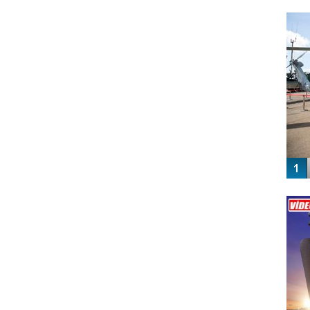
FO
SİNG
Vİ
ENGEL