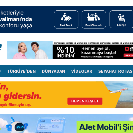
J
TÜRKİYE'DEN
DÜNYADAN
VİDEOLAR
SEYAHAT ROTAS