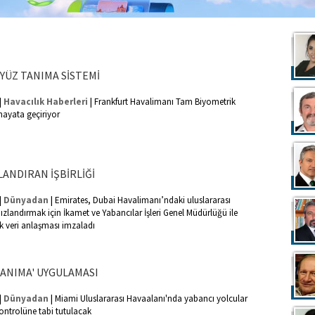
YÜZ TANIMA SİSTEMİ
|
|
Havacılık Haberleri
Frankfurt Havalimanı Tam Biyometrik
hayata geçiriyor
LANDIRAN İŞBİRLİĞİ
|
|
Dünyadan
Emirates, Dubai Havalimanı’ndaki uluslararası
 hızlandırmak için İkamet ve Yabancılar İşleri Genel Müdürlüğü ile
k veri anlaşması imzaladı
TANIMA' UYGULAMASI
|
|
Dünyadan
Miami Uluslararası Havaalanı'nda yabancı yolcular
ontrolüne tabi tutulacak