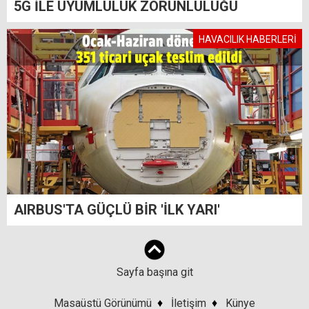
5G İLE UYUMLULUK ZORUNLULUĞU
HAVACILIK HABERLERİ
AIRBUS'TA GÜÇLÜ BİR 'İLK YARI'
Sayfa başına git
Masaüstü Görünümü
♦
İletişim
♦
Künye