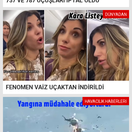
737 VE 787 UÇUŞLARI İPTAL OLDU
DÜNYADAN
FENOMEN VAİZ UÇAKTAN İNDİRİLDİ
HAVACILIK HABERLERİ