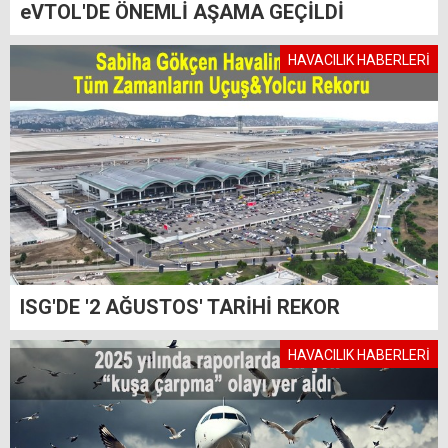
eVTOL'DE ÖNEMLİ AŞAMA GEÇİLDİ
HAVACILIK HABERLERİ
ISG'DE '2 AĞUSTOS' TARİHİ REKOR
HAVACILIK HABERLERİ