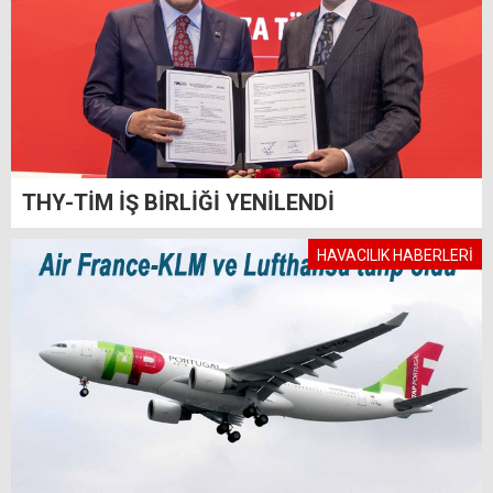
THY-TİM İŞ BİRLİĞİ YENİLENDİ
HAVACILIK HABERLERİ