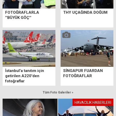
FOTOĞRAFLARLA
THY UÇAĞINDA DOĞUM
''BÜYÜK GÖÇ''
İstanbul'a tanıtım için
SİNGAPUR FUARDAN
getirilen A220'den
FOTOĞRAFLAR
fotoğraflar
Tüm Foto Galeriler »
HAVACILIK HABERLERİ