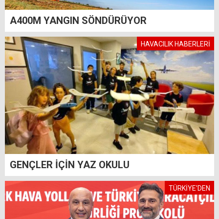
A400M YANGIN SÖNDÜRÜYOR
HAVACILIK HABERLERİ
GENÇLER İÇİN YAZ OKULU
TÜRKİYE'DEN