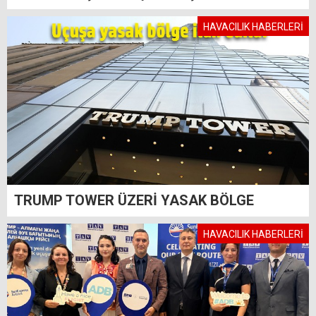
HAVACILIK HABERLERİ
TRUMP TOWER ÜZERİ YASAK BÖLGE
HAVACILIK HABERLERİ