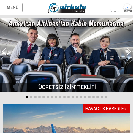
MENÜ
İstanbul
25/28
‘ÜCRETSİZ İZİN’ TEKLİFİ
HAVACILIK HABERLERİ