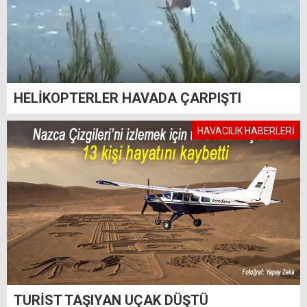
HELİKOPTERLER HAVADA ÇARPIŞTI
HAVACILIK HABERLERİ
TURİST TAŞIYAN UÇAK DÜŞTÜ