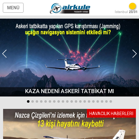
MENÜ
İstanbul
23/31
KAZA NEDENİ ASKERİ TATBİKAT MI
HAVACILIK HABERLERİ