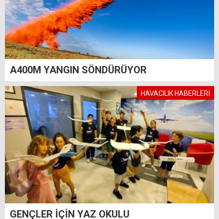
A400M YANGIN SÖNDÜRÜYOR
HAVACILIK HABERLERİ
GENÇLER İÇİN YAZ OKULU