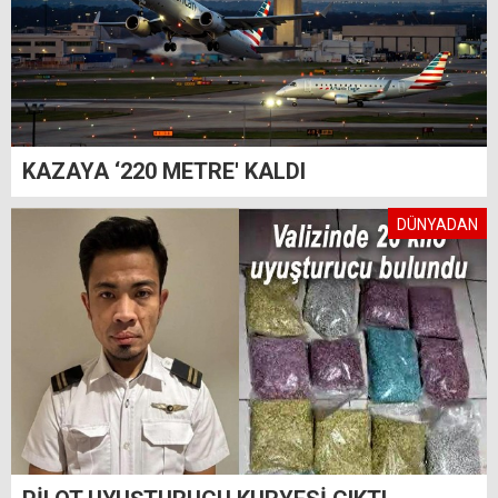
KAZAYA ‘220 METRE' KALDI
DÜNYADAN