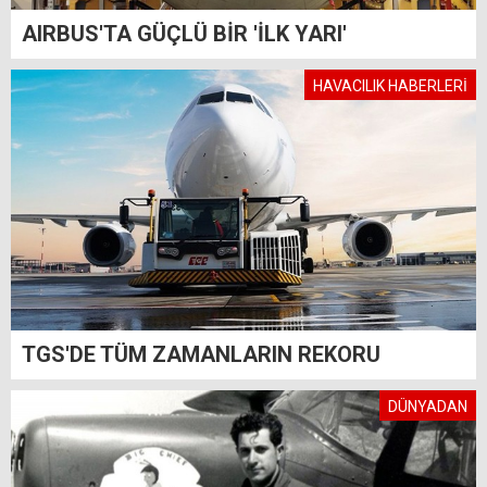
AIRBUS'TA GÜÇLÜ BİR 'İLK YARI'
HAVACILIK HABERLERİ
TGS'DE TÜM ZAMANLARIN REKORU
DÜNYADAN