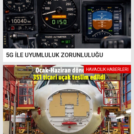
5G İLE UYUMLULUK ZORUNLULUĞU
HAVACILIK HABERLERİ