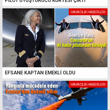
PİLOT UYUŞTURUCU KURYESİ ÇIKTI
HAVACILIK HABERLERİ
EFSANE KAPTAN EMEKLİ OLDU
HAVACILIK HABERLERİ