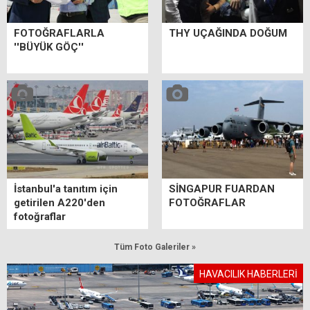
FOTOĞRAFLARLA
THY UÇAĞINDA DOĞUM
''BÜYÜK GÖÇ''
İstanbul'a tanıtım için
SİNGAPUR FUARDAN
getirilen A220'den
FOTOĞRAFLAR
fotoğraflar
Tüm Foto Galeriler »
HAVACILIK HABERLERİ