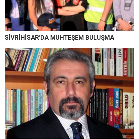
SİVRİHİSAR'DA MUHTEŞEM BULUŞMA