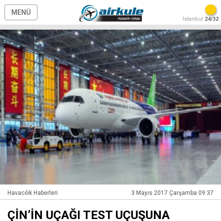
MENÜ
İstanbul
24/32
Havacılık Haberleri
3 Mayıs 2017 Çarşamba 09:37
ÇİN’İN UÇAĞI TEST UÇUŞUNA