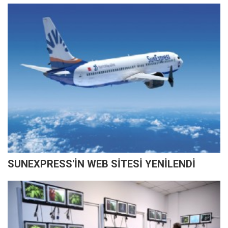
SUNEXPRESS'İN WEB SİTESİ YENİLENDİ