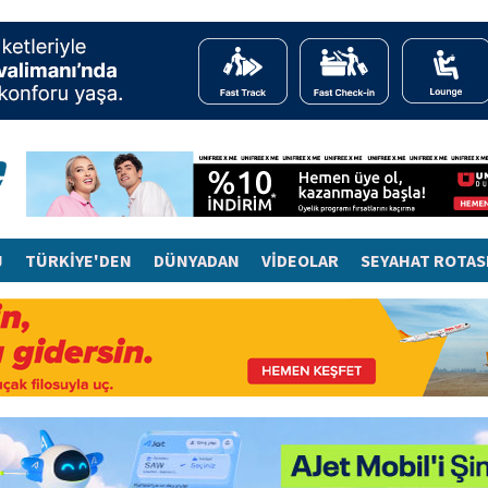
J
TÜRKİYE'DEN
DÜNYADAN
VİDEOLAR
SEYAHAT ROTAS