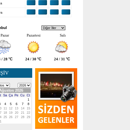
ra
ya
VA DURUMU
nbul
Pazar
Pazartesi
Salı
 / 28
°C
24 / 30
°C
24 / 31
°C
ŞİV