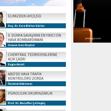
ELİMİZDEKİ AYÇİÇEĞİ
Doç. Dr. Esra Bihter Gürler
II. DÜNYA SAVAŞININ EN YIKICI ON
HAVA BOMBARDIMANI
Osman Gazi Baykal
CHEMTRAIL TEORİSYENLERİNE
AÇIK ÇAĞRI
Engin Aksüt
ABD'DE HAVA TRAFİK
KONTROLÖRÜ ZORDA
İbrahim Köktener
PSİKOLOJİK OKURYAZARLIK
Prof. Dr. Muzaffer Çetingüç