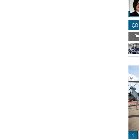
ÇO
FO
SİNG