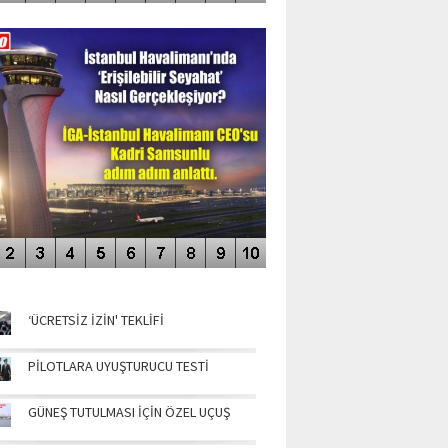
DEO GALERİ
LERİN AŞILDIĞI HAVALİMANI
NÜN MANŞETLERİ
‘ÜCRETSİZ İZİN' TEKLİFİ
PİLOTLARA UYUŞTURUCU TESTİ
GÜNEŞ TUTULMASI İÇİN ÖZEL UÇUŞ