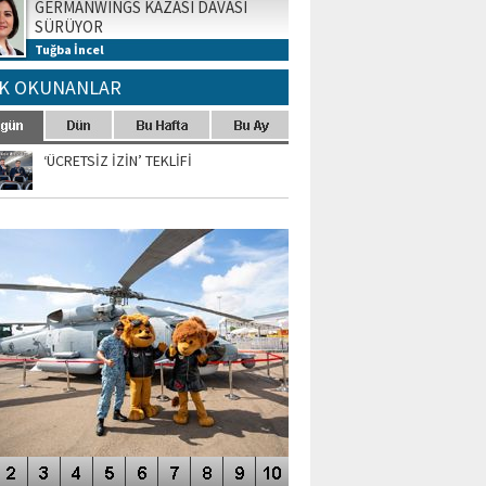
GERMANWINGS KAZASI DAVASI
SÜRÜYOR
Tuğba İncel
K OKUNANLAR
‘ÜCRETSİZ İZİN’ TEKLİFİ
TO GALERİ
APUR AIRSHOW-2020