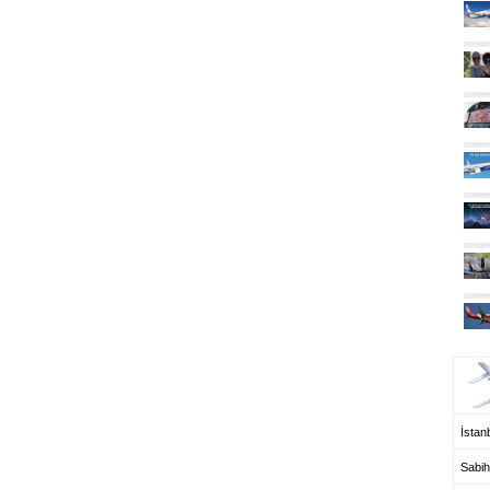
UÇ
İstanb
Sabih