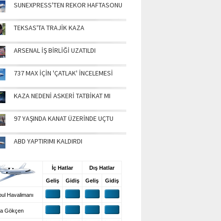
SUNEXPRESS'TEN REKOR HAFTASONU
TEKSAS'TA TRAJİK KAZA
ARSENAL İŞ BİRLİĞİ UZATILDI
737 MAX İÇİN 'ÇATLAK' İNCELEMESİ
KAZA NEDENİ ASKERİ TATBİKAT MI
97 YAŞINDA KANAT ÜZERİNDE UÇTU
ABD YAPTIRIMI KALDIRDI
UŞ BİLGİLERİ
İç Hatlar
Dış Hatlar
Geliş
Gidiş
Geliş
Gidiş
ul Havalimanı
a Gökçen