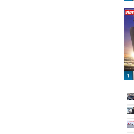
Vİ
ENGEL
GÜ