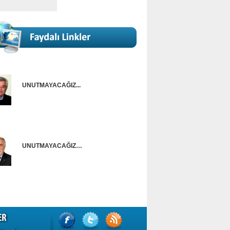
UNUTMAYACAĞIZ...
Onur Güntürkün
UNUTMAYACAĞIZ…
Ünal Başusta