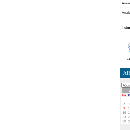
Anka
Antal
HA
İsta
24
AR