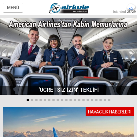
MENÜ
İstanbul
25/29
‘ÜCRETSİZ İZİN’ TEKLİFİ
HAVACILIK HABERLERİ