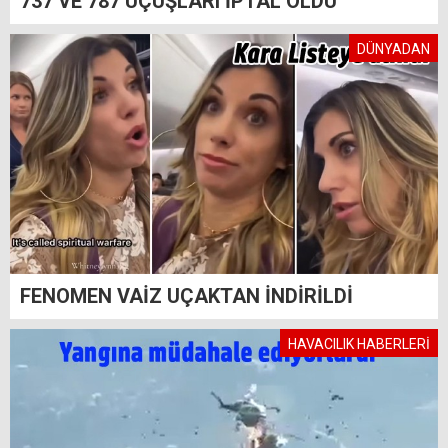
737 VE 787 UÇUŞLARI İPTAL OLDU
DÜNYADAN
FENOMEN VAİZ UÇAKTAN İNDİRİLDİ
HAVACILIK HABERLERİ