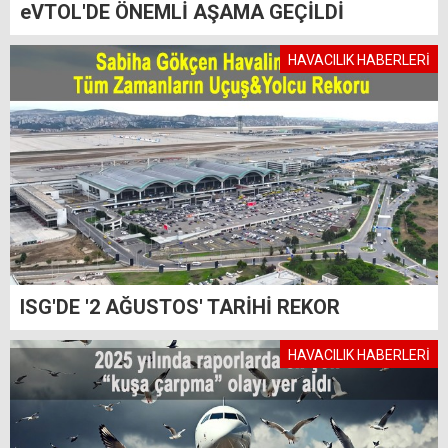
eVTOL'DE ÖNEMLİ AŞAMA GEÇİLDİ
HAVACILIK HABERLERİ
ISG'DE '2 AĞUSTOS' TARİHİ REKOR
HAVACILIK HABERLERİ