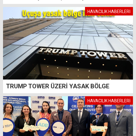
HAVACILIK HABERLERİ
TRUMP TOWER ÜZERİ YASAK BÖLGE
HAVACILIK HABERLERİ