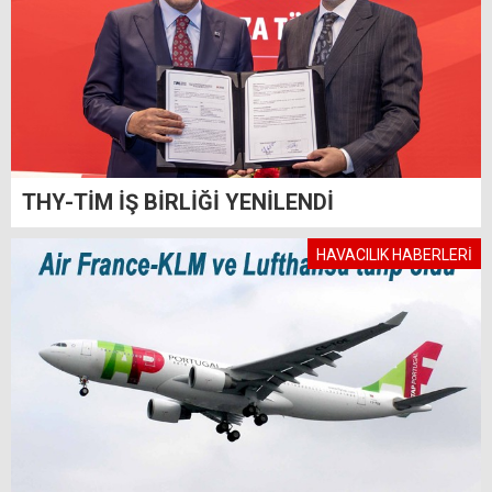
THY-TİM İŞ BİRLİĞİ YENİLENDİ
HAVACILIK HABERLERİ