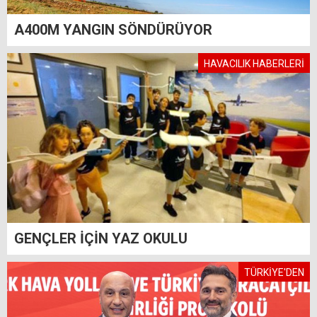
A400M YANGIN SÖNDÜRÜYOR
HAVACILIK HABERLERİ
GENÇLER İÇİN YAZ OKULU
TÜRKİYE'DEN