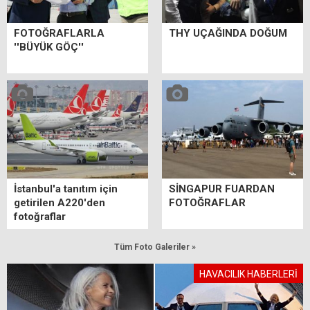
FOTOĞRAFLARLA
THY UÇAĞINDA DOĞUM
''BÜYÜK GÖÇ''
İstanbul'a tanıtım için
SİNGAPUR FUARDAN
getirilen A220'den
FOTOĞRAFLAR
fotoğraflar
Tüm Foto Galeriler »
HAVACILIK HABERLERİ