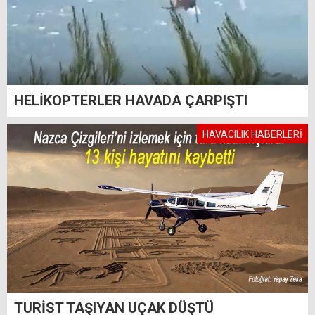
HELİKOPTERLER HAVADA ÇARPIŞTI
HAVACILIK HABERLERİ
TURİST TAŞIYAN UÇAK DÜŞTÜ