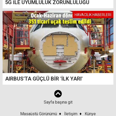
5G İLE UYUMLULUK ZORUNLULUĞU
HAVACILIK HABERLERİ
AIRBUS'TA GÜÇLÜ BİR 'İLK YARI'
Sayfa başına git
Masaüstü Görünümü
♦
İletişim
♦
Künye