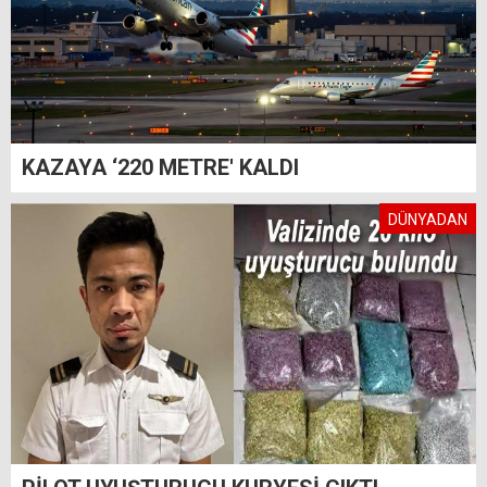
KAZAYA ‘220 METRE' KALDI
DÜNYADAN