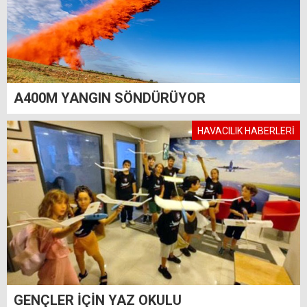
A400M YANGIN SÖNDÜRÜYOR
HAVACILIK HABERLERİ
GENÇLER İÇİN YAZ OKULU