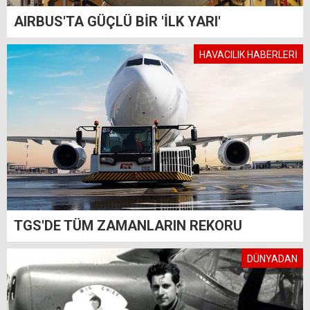
AIRBUS'TA GÜÇLÜ BİR 'İLK YARI'
HAVACILIK HABERLERİ
TGS'DE TÜM ZAMANLARIN REKORU
DÜNYADAN