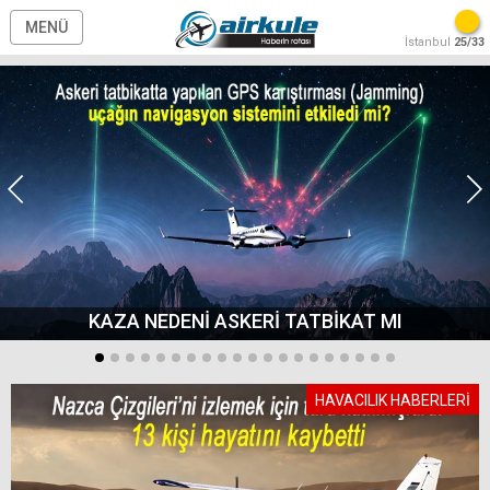
MENÜ
İstanbul
25/33
KAZA NEDENİ ASKERİ TATBİKAT MI
HAVACILIK HABERLERİ