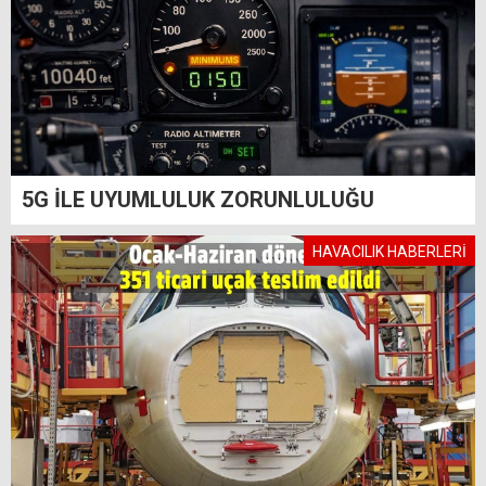
5G İLE UYUMLULUK ZORUNLULUĞU
HAVACILIK HABERLERİ