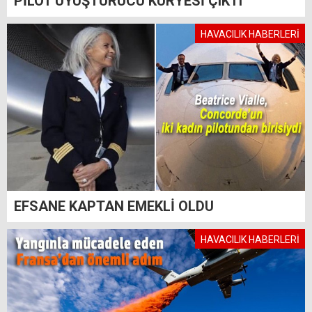
PİLOT UYUŞTURUCU KURYESİ ÇIKTI
HAVACILIK HABERLERİ
EFSANE KAPTAN EMEKLİ OLDU
HAVACILIK HABERLERİ