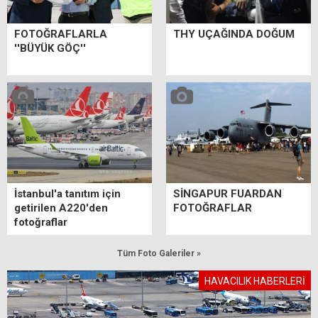
FOTOĞRAFLARLA
THY UÇAĞINDA DOĞUM
''BÜYÜK GÖÇ''
İstanbul'a tanıtım için
SİNGAPUR FUARDAN
getirilen A220'den
FOTOĞRAFLAR
fotoğraflar
Tüm Foto Galeriler »
HAVACILIK HABERLERİ