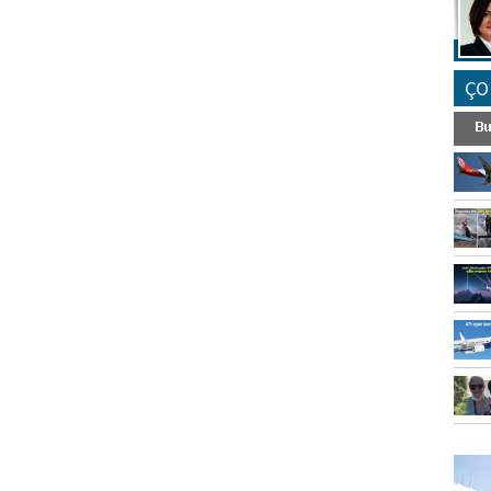
ÇO
FO
SİNG