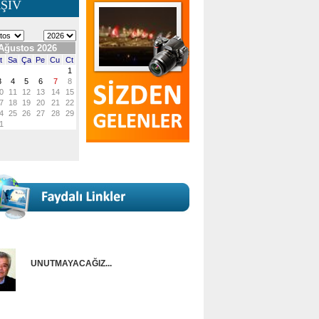
ŞİV
UNUTMAYACAĞIZ...
Onur Güntürkün