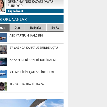
GERMANWINGS KAZASI DAVASI
SÜRÜYOR
Tuğba İncel
K OKUNANLAR
ABD YAPTIRIMI KALDIRDI
97 YAŞINDA KANAT ÜZERİNDE UÇTU
KAZA NEDENİ ASKERİ TATBİKAT MI
737 MAX İÇİN 'ÇATLAK' İNCELEMESİ
TEKSAS’TA TRAJİK KAZA
TO GALERİ
APUR AIRSHOW-2020