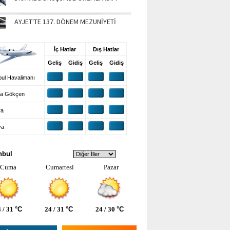
AYJET'TE 137. DÖNEM MEZUNİYETİ
UŞ BİLGİLERİ
İç Hatlar
Dış Hatlar
Geliş
Gidiş
Geliş
Gidiş
ul Havalimanı
a Gökçen
ra
ya
VA DURUMU
nbul
Cuma
Cumartesi
Pazar
 / 31
°C
24 / 31
°C
24 / 30
°C