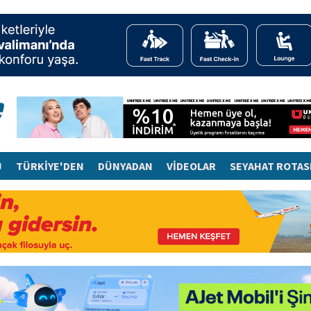
J
TÜRKİYE'DEN
DÜNYADAN
VİDEOLAR
SEYAHAT ROTAS