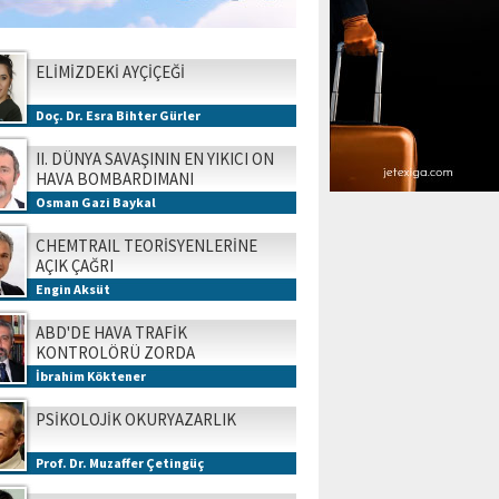
ELİMİZDEKİ AYÇİÇEĞİ
Doç. Dr. Esra Bihter Gürler
II. DÜNYA SAVAŞININ EN YIKICI ON
HAVA BOMBARDIMANI
Osman Gazi Baykal
CHEMTRAIL TEORİSYENLERİNE
AÇIK ÇAĞRI
Engin Aksüt
ABD'DE HAVA TRAFİK
KONTROLÖRÜ ZORDA
İbrahim Köktener
PSİKOLOJİK OKURYAZARLIK
Prof. Dr. Muzaffer Çetingüç