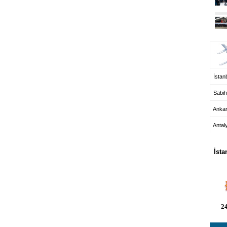
UÇ
İstanb
Sabih
Anka
Antal
HA
İsta
24