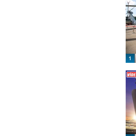
Vİ
ENGEL