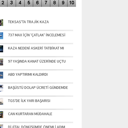
NÜN MANŞETLERİ
TEKSAS'TA TRAJİK KAZA
737 MAX İÇİN 'ÇATLAK' İNCELEMESİ
KAZA NEDENİ ASKERİ TATBİKAT MI
97 YAŞINDA KANAT ÜZERİNDE UÇTU
ABD YAPTIRIMI KALDIRDI
BAŞÜSTÜ DOLAP ÜCRETİ GÜNDEMDE
TGS'DE İLK YARI BAŞARISI
CAN KURTARAN MÜDAHALE
DİJİTAL DÖNÜŞÜMDE ÖNEMLİ ADIM