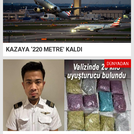
KAZAYA ‘220 METRE' KALDI
DÜNYADAN