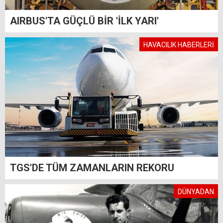
AIRBUS'TA GÜÇLÜ BİR 'İLK YARI'
HAVACILIK HABERLERİ
TGS'DE TÜM ZAMANLARIN REKORU
DÜNYADAN