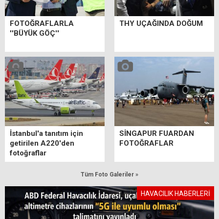
FOTOĞRAFLARLA
THY UÇAĞINDA DOĞUM
''BÜYÜK GÖÇ''
İstanbul'a tanıtım için
SİNGAPUR FUARDAN
getirilen A220'den
FOTOĞRAFLAR
fotoğraflar
Tüm Foto Galeriler »
HAVACILIK HABERLERİ