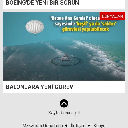
BOEING'DE YENİ BİR SORUN
DÜNYADAN
BALONLARA YENİ GÖREV
Sayfa başına git
Masaüstü Görünümü
♦
İletişim
♦
Künye