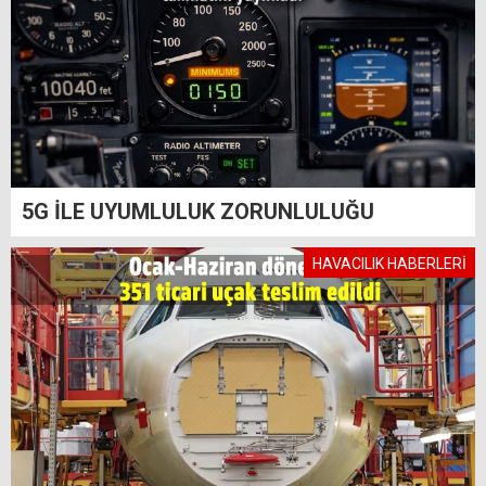
5G İLE UYUMLULUK ZORUNLULUĞU
HAVACILIK HABERLERİ