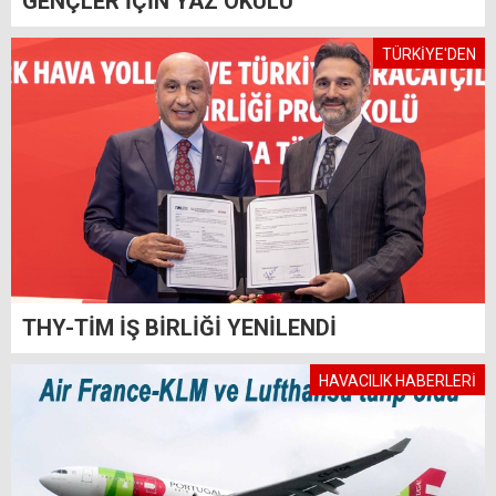
GENÇLER İÇİN YAZ OKULU
TÜRKİYE'DEN
THY-TİM İŞ BİRLİĞİ YENİLENDİ
HAVACILIK HABERLERİ