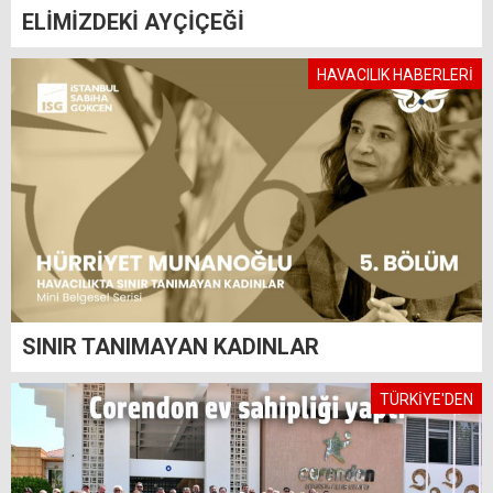
ELİMİZDEKİ AYÇİÇEĞİ
HAVACILIK HABERLERİ
SINIR TANIMAYAN KADINLAR
TÜRKİYE'DEN