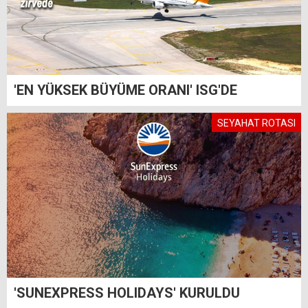
'EN YÜKSEK BÜYÜME ORANI' ISG'DE
SEYAHAT ROTASI
'SUNEXPRESS HOLIDAYS' KURULDU