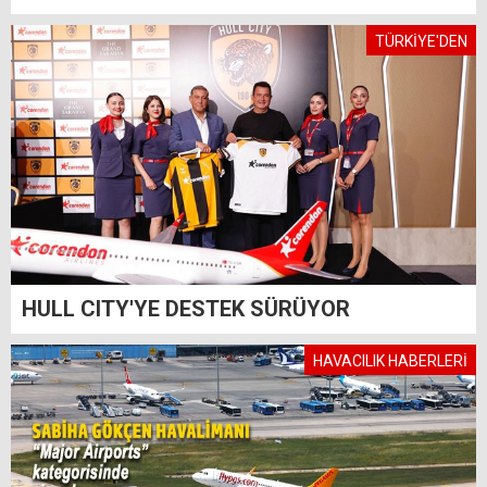
TÜRKİYE'DEN
HULL CITY'YE DESTEK SÜRÜYOR
HAVACILIK HABERLERİ