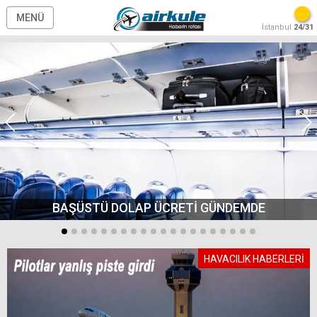
MENÜ
İstanbul
24/31
BAŞÜSTÜ DOLAP ÜCRETİ GÜNDEMDE
HAVACILIK HABERLERİ