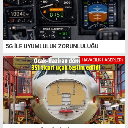
5G İLE UYUMLULUK ZORUNLULUĞU
HAVACILIK HABERLERİ