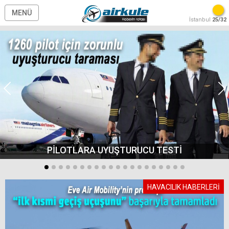
MENÜ
İstanbul
25/32
PİLOTLARA UYUŞTURUCU TESTİ
HAVACILIK HABERLERİ