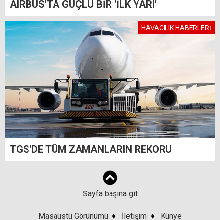
AIRBUS'TA GÜÇLÜ BİR 'İLK YARI'
HAVACILIK HABERLERİ
TGS'DE TÜM ZAMANLARIN REKORU
Sayfa başına git
Masaüstü Görünümü
♦
İletişim
♦
Künye