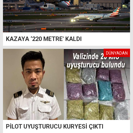
KAZAYA ‘220 METRE' KALDI
DÜNYADAN
PİLOT UYUŞTURUCU KURYESİ ÇIKTI