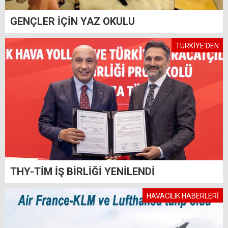
GENÇLER İÇİN YAZ OKULU
TÜRKİYE'DEN
THY-TİM İŞ BİRLİĞİ YENİLENDİ
HAVACILIK HABERLERİ