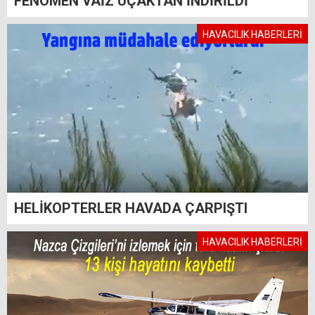
FENOMEN VAİZ UÇAKTAN İNDİRİLDİ
HAVACILIK HABERLERİ
HELİKOPTERLER HAVADA ÇARPIŞTI
HAVACILIK HABERLERİ