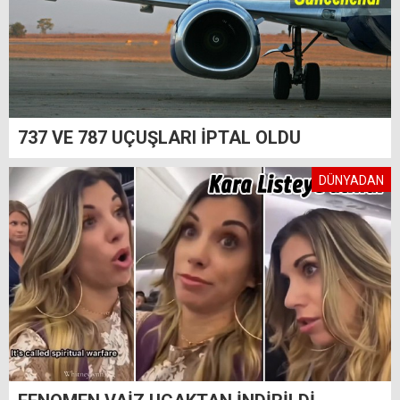
737 VE 787 UÇUŞLARI İPTAL OLDU
DÜNYADAN