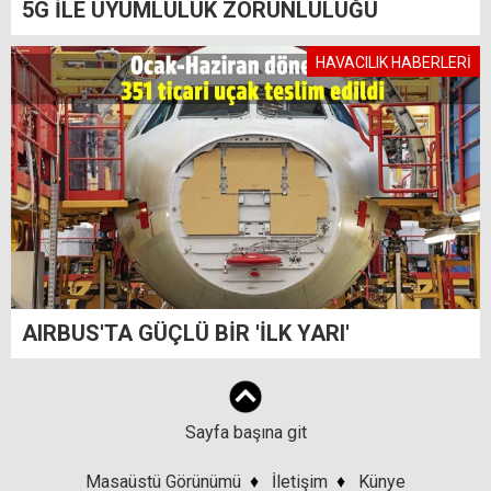
5G İLE UYUMLULUK ZORUNLULUĞU
HAVACILIK HABERLERİ
AIRBUS'TA GÜÇLÜ BİR 'İLK YARI'
Sayfa başına git
Masaüstü Görünümü
♦
İletişim
♦
Künye