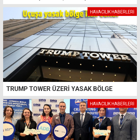
HAVACILIK HABERLERİ
TRUMP TOWER ÜZERİ YASAK BÖLGE
HAVACILIK HABERLERİ