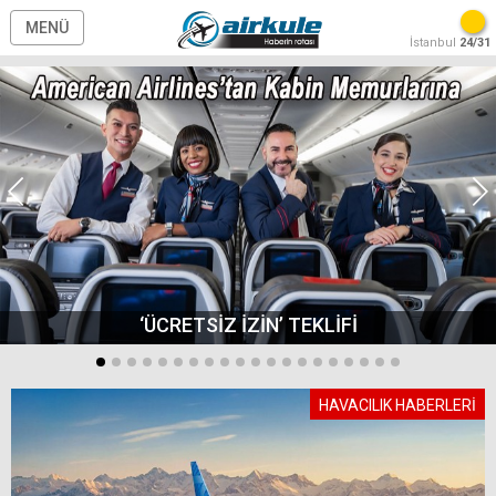
MENÜ
İstanbul
24/31
‘ÜCRETSİZ İZİN’ TEKLİFİ
HAVACILIK HABERLERİ