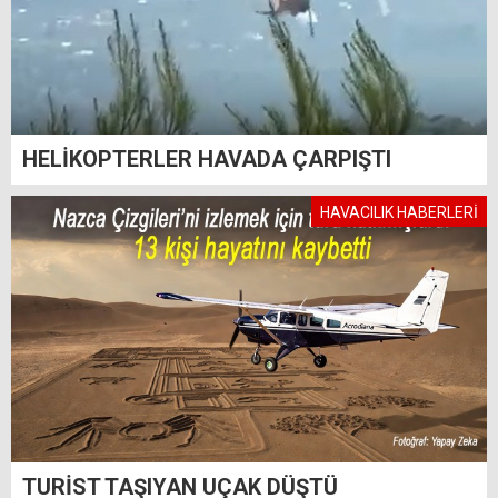
HELİKOPTERLER HAVADA ÇARPIŞTI
HAVACILIK HABERLERİ
TURİST TAŞIYAN UÇAK DÜŞTÜ