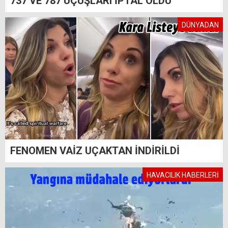
737 VE 787 UÇUŞLARI İPTAL OLDU
DÜNYADAN
FENOMEN VAİZ UÇAKTAN İNDİRİLDİ
HAVACILIK HABERLERİ