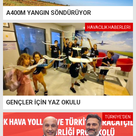
A400M YANGIN SÖNDÜRÜYOR
HAVACILIK HABERLERİ
GENÇLER İÇİN YAZ OKULU
TÜRKİYE'DEN