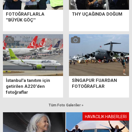
FOTOĞRAFLARLA
THY UÇAĞINDA DOĞUM
''BÜYÜK GÖÇ''
İstanbul'a tanıtım için
SİNGAPUR FUARDAN
getirilen A220'den
FOTOĞRAFLAR
fotoğraflar
Tüm Foto Galeriler »
HAVACILIK HABERLERİ