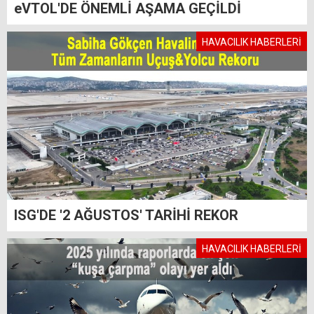
eVTOL'DE ÖNEMLİ AŞAMA GEÇİLDİ
HAVACILIK HABERLERİ
ISG'DE '2 AĞUSTOS' TARİHİ REKOR
HAVACILIK HABERLERİ