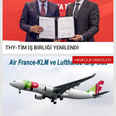
THY-TİM İŞ BİRLİĞİ YENİLENDİ
HAVACILIK HABERLERİ