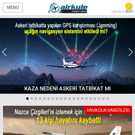
MENÜ
İstanbul
25/31
KAZA NEDENİ ASKERİ TATBİKAT MI
HAVACILIK HABERLERİ