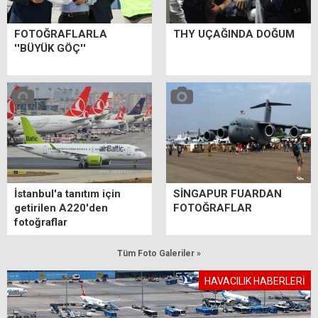
FOTOĞRAFLARLA
THY UÇAĞINDA DOĞUM
''BÜYÜK GÖÇ''
İstanbul'a tanıtım için
SİNGAPUR FUARDAN
getirilen A220'den
FOTOĞRAFLAR
fotoğraflar
Tüm Foto Galeriler »
HAVACILIK HABERLERİ