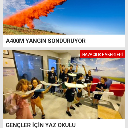
A400M YANGIN SÖNDÜRÜYOR
HAVACILIK HABERLERİ
GENÇLER İÇİN YAZ OKULU