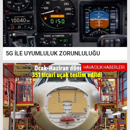
5G İLE UYUMLULUK ZORUNLULUĞU
HAVACILIK HABERLERİ