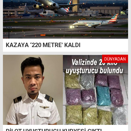
KAZAYA ‘220 METRE' KALDI
DÜNYADAN