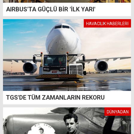
AIRBUS'TA GÜÇLÜ BİR 'İLK YARI'
HAVACILIK HABERLERİ
TGS'DE TÜM ZAMANLARIN REKORU
DÜNYADAN