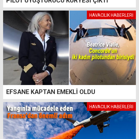
PİLOT UYUŞTURUCU KURYESİ ÇIKTI
HAVACILIK HABERLERİ
EFSANE KAPTAN EMEKLİ OLDU
HAVACILIK HABERLERİ