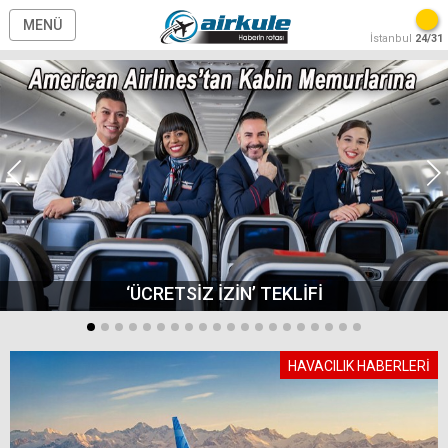
MENÜ
İstanbul
24/31
‘ÜCRETSİZ İZİN’ TEKLİFİ
HAVACILIK HABERLERİ