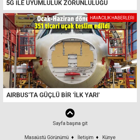
5G İLE UYUMLULUK ZORUNLULUĞU
HAVACILIK HABERLERİ
AIRBUS'TA GÜÇLÜ BİR 'İLK YARI'
Sayfa başına git
Masaüstü Görünümü
♦
İletişim
♦
Künye