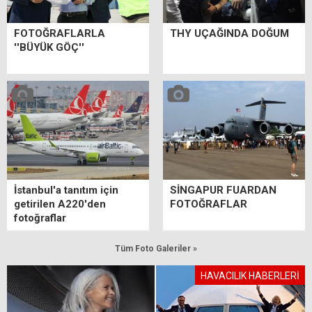
FOTOĞRAFLARLA
THY UÇAĞINDA DOĞUM
''BÜYÜK GÖÇ''
İstanbul'a tanıtım için
SİNGAPUR FUARDAN
getirilen A220'den
FOTOĞRAFLAR
fotoğraflar
Tüm Foto Galeriler »
HAVACILIK HABERLERİ