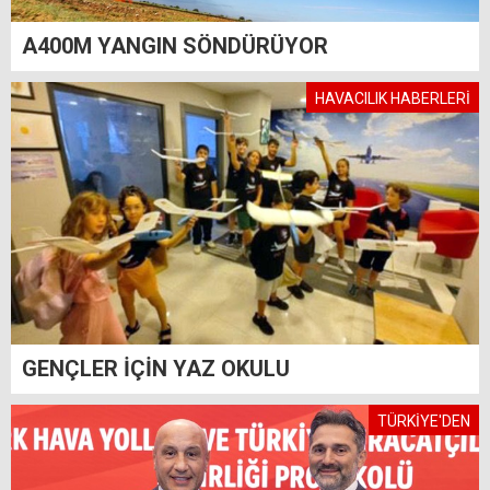
A400M YANGIN SÖNDÜRÜYOR
HAVACILIK HABERLERİ
GENÇLER İÇİN YAZ OKULU
TÜRKİYE'DEN