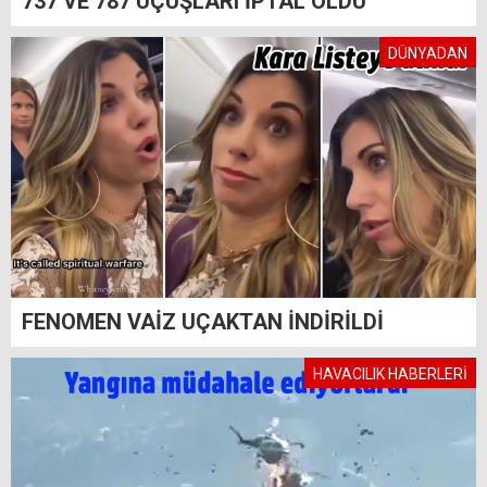
737 VE 787 UÇUŞLARI İPTAL OLDU
DÜNYADAN
FENOMEN VAİZ UÇAKTAN İNDİRİLDİ
HAVACILIK HABERLERİ