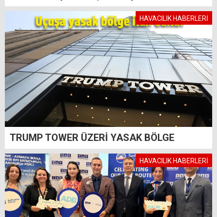
HAVACILIK HABERLERİ
TRUMP TOWER ÜZERİ YASAK BÖLGE
HAVACILIK HABERLERİ