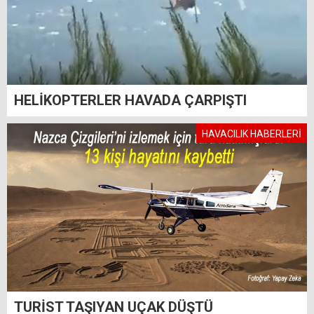
HELİKOPTERLER HAVADA ÇARPIŞTI
HAVACILIK HABERLERİ
TURİST TAŞIYAN UÇAK DÜŞTÜ