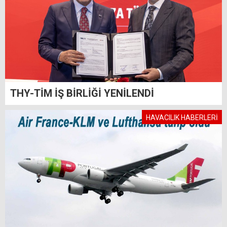
THY-TİM İŞ BİRLİĞİ YENİLENDİ
HAVACILIK HABERLERİ