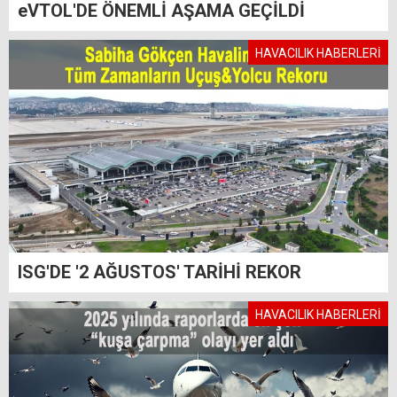
eVTOL'DE ÖNEMLİ AŞAMA GEÇİLDİ
HAVACILIK HABERLERİ
ISG'DE '2 AĞUSTOS' TARİHİ REKOR
HAVACILIK HABERLERİ