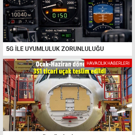
5G İLE UYUMLULUK ZORUNLULUĞU
HAVACILIK HABERLERİ