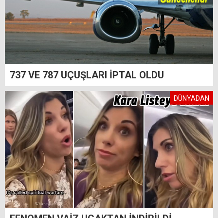
737 VE 787 UÇUŞLARI İPTAL OLDU
DÜNYADAN