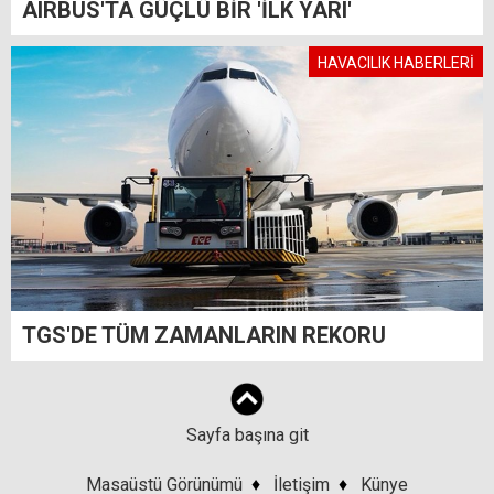
AIRBUS'TA GÜÇLÜ BİR 'İLK YARI'
HAVACILIK HABERLERİ
TGS'DE TÜM ZAMANLARIN REKORU
Sayfa başına git
Masaüstü Görünümü
♦
İletişim
♦
Künye