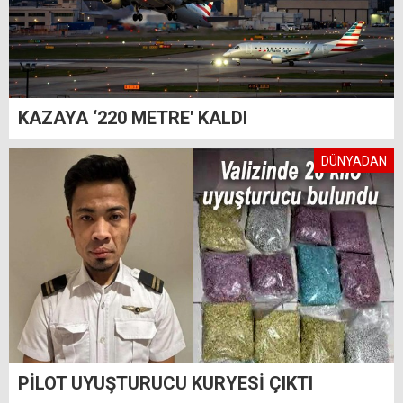
KAZAYA ‘220 METRE' KALDI
DÜNYADAN
PİLOT UYUŞTURUCU KURYESİ ÇIKTI