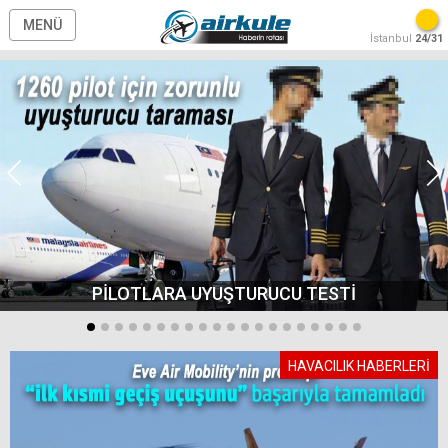
MENÜ
İstanbul
24/31
PİLOTLARA UYUŞTURUCU TESTİ
HAVACILIK HABERLERİ