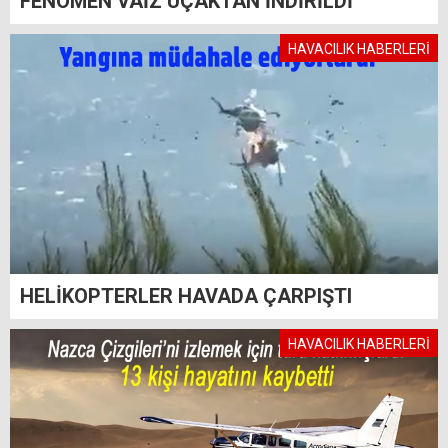
FENOMEN VAİZ UÇAKTAN İNDİRİLDİ
HAVACILIK HABERLERİ
HELİKOPTERLER HAVADA ÇARPIŞTI
HAVACILIK HABERLERİ