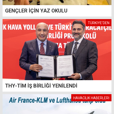
GENÇLER İÇİN YAZ OKULU
TÜRKİYE'DEN
THY-TİM İŞ BİRLİĞİ YENİLENDİ
HAVACILIK HABERLERİ