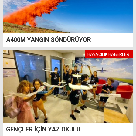
A400M YANGIN SÖNDÜRÜYOR
HAVACILIK HABERLERİ
GENÇLER İÇİN YAZ OKULU