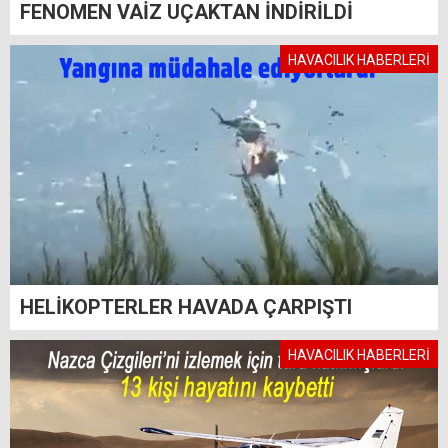
FENOMEN VAİZ UÇAKTAN İNDİRİLDİ
HAVACILIK HABERLERİ
HELİKOPTERLER HAVADA ÇARPIŞTI
HAVACILIK HABERLERİ