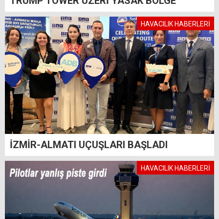
TRUMP TOWER ÜZERİ YASAK BÖLGE
HAVACILIK HABERLERİ
İZMİR-ALMATI UÇUŞLARI BAŞLADI
HAVACILIK HABERLERİ