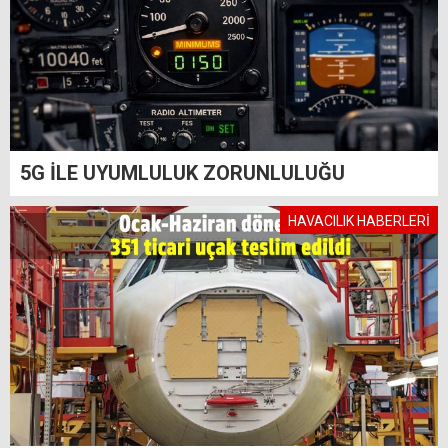
5G İLE UYUMLULUK ZORUNLULUĞU
HAVACILIK HABERLERİ