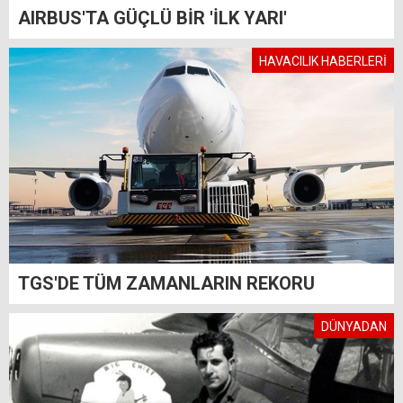
AIRBUS'TA GÜÇLÜ BİR 'İLK YARI'
HAVACILIK HABERLERİ
TGS'DE TÜM ZAMANLARIN REKORU
DÜNYADAN