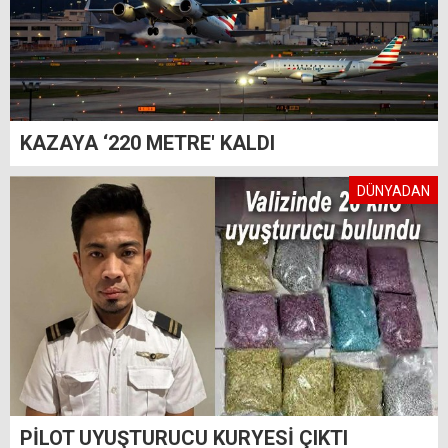
KAZAYA ‘220 METRE' KALDI
DÜNYADAN
PİLOT UYUŞTURUCU KURYESİ ÇIKTI