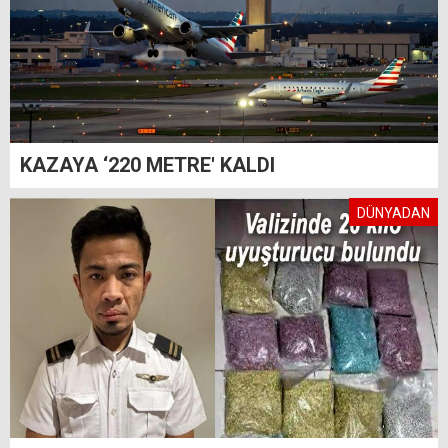
KAZAYA ‘220 METRE' KALDI
DÜNYADAN