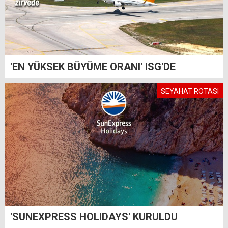
'EN YÜKSEK BÜYÜME ORANI' ISG'DE
SEYAHAT ROTASI
'SUNEXPRESS HOLIDAYS' KURULDU