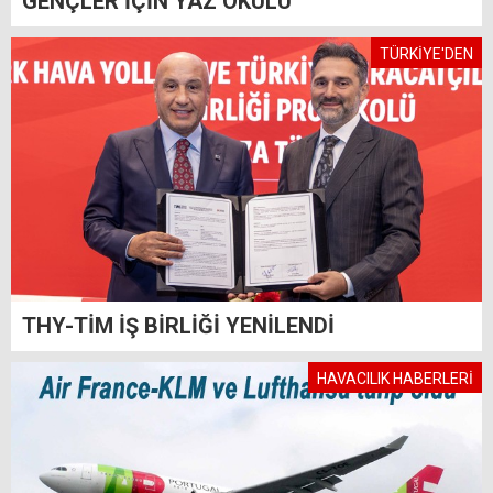
GENÇLER İÇİN YAZ OKULU
TÜRKİYE'DEN
THY-TİM İŞ BİRLİĞİ YENİLENDİ
HAVACILIK HABERLERİ