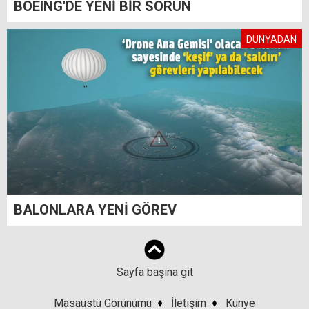
BOEING'DE YENİ BİR SORUN
DÜNYADAN
BALONLARA YENİ GÖREV
Sayfa başına git
Masaüstü Görünümü
♦
İletişim
♦
Künye