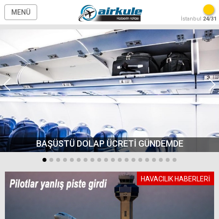
MENÜ
İstanbul
24/31
BAŞÜSTÜ DOLAP ÜCRETİ GÜNDEMDE
HAVACILIK HABERLERİ