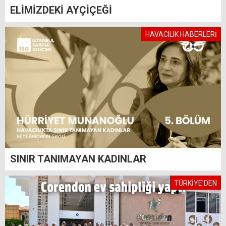
ELİMİZDEKİ AYÇİÇEĞİ
HAVACILIK HABERLERİ
SINIR TANIMAYAN KADINLAR
TÜRKİYE'DEN