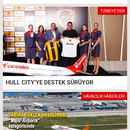
TÜRKİYE'DEN
HULL CITY'YE DESTEK SÜRÜYOR
HAVACILIK HABERLERİ