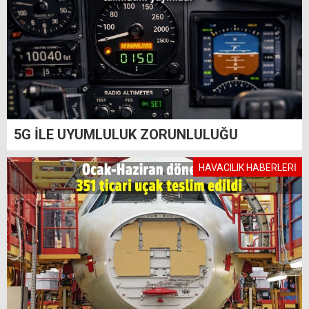
5G İLE UYUMLULUK ZORUNLULUĞU
HAVACILIK HABERLERİ