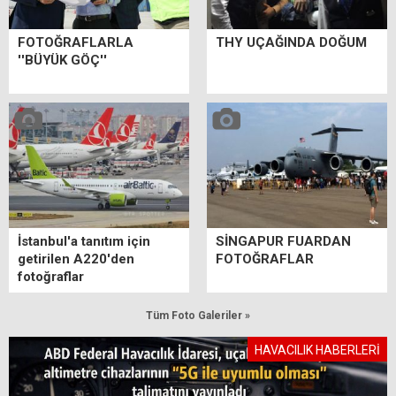
FOTOĞRAFLARLA
THY UÇAĞINDA DOĞUM
''BÜYÜK GÖÇ''
İstanbul'a tanıtım için
SİNGAPUR FUARDAN
getirilen A220'den
FOTOĞRAFLAR
fotoğraflar
Tüm Foto Galeriler »
HAVACILIK HABERLERİ