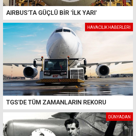
AIRBUS'TA GÜÇLÜ BİR 'İLK YARI'
HAVACILIK HABERLERİ
TGS'DE TÜM ZAMANLARIN REKORU
DÜNYADAN