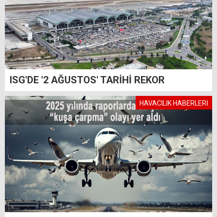
ISG'DE '2 AĞUSTOS' TARİHİ REKOR
HAVACILIK HABERLERİ