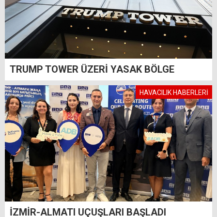
TRUMP TOWER ÜZERİ YASAK BÖLGE
HAVACILIK HABERLERİ
İZMİR-ALMATI UÇUŞLARI BAŞLADI