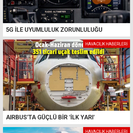
5G İLE UYUMLULUK ZORUNLULUĞU
HAVACILIK HABERLERİ
AIRBUS'TA GÜÇLÜ BİR 'İLK YARI'
HAVACILIK HABERLERİ