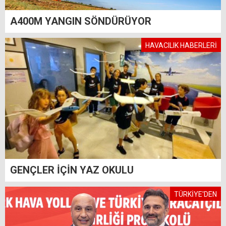
A400M YANGIN SÖNDÜRÜYOR
HAVACILIK HABERLERİ
GENÇLER İÇİN YAZ OKULU
TÜRKİYE'DEN