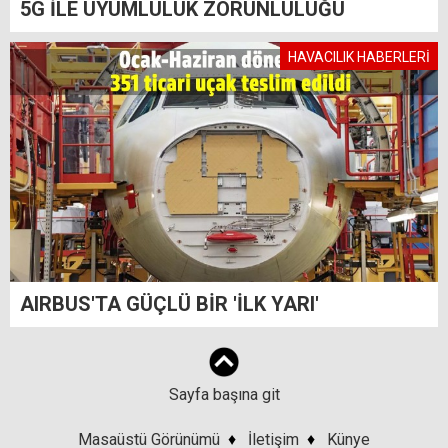
5G İLE UYUMLULUK ZORUNLULUĞU
HAVACILIK HABERLERİ
AIRBUS'TA GÜÇLÜ BİR 'İLK YARI'
Sayfa başına git
Masaüstü Görünümü
♦
İletişim
♦
Künye