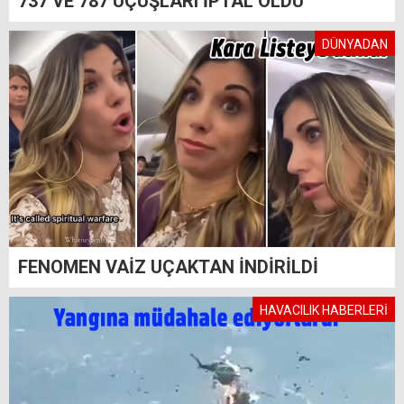
737 VE 787 UÇUŞLARI İPTAL OLDU
DÜNYADAN
FENOMEN VAİZ UÇAKTAN İNDİRİLDİ
HAVACILIK HABERLERİ