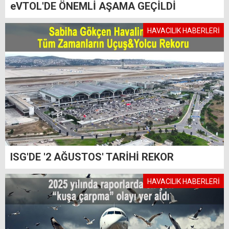
eVTOL'DE ÖNEMLİ AŞAMA GEÇİLDİ
HAVACILIK HABERLERİ
ISG'DE '2 AĞUSTOS' TARİHİ REKOR
HAVACILIK HABERLERİ