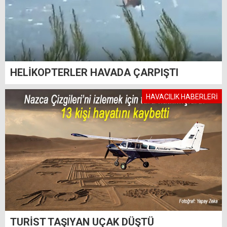
HELİKOPTERLER HAVADA ÇARPIŞTI
HAVACILIK HABERLERİ
TURİST TAŞIYAN UÇAK DÜŞTÜ