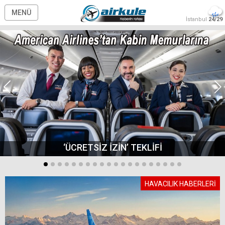
MENÜ
İstanbul
24/29
‘ÜCRETSİZ İZİN’ TEKLİFİ
HAVACILIK HABERLERİ