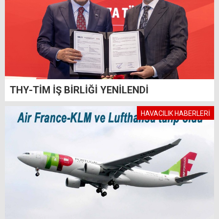
THY-TİM İŞ BİRLİĞİ YENİLENDİ
HAVACILIK HABERLERİ