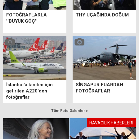
FOTOĞRAFLARLA
THY UÇAĞINDA DOĞUM
''BÜYÜK GÖÇ''
İstanbul'a tanıtım için
SİNGAPUR FUARDAN
getirilen A220'den
FOTOĞRAFLAR
fotoğraflar
Tüm Foto Galeriler »
HAVACILIK HABERLERİ