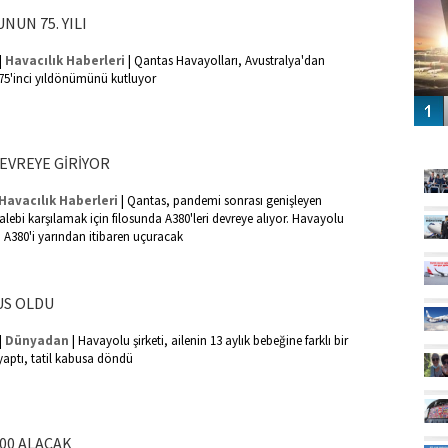
UN 75. YILI
|
|
Havacılık Haberleri
Qantas Havayolları, Avustralya'dan
5'inci yıldönümünü kutluyor
GÜ
EVREYE GİRİYOR
|
Havacılık Haberleri
Qantas, pandemi sonrası genişleyen
alebi karşılamak için filosunda A380'leri devreye alıyor. Havayolu
cı A380'i yarından itibaren uçuracak
US OLDU
|
|
Dünyadan
Havayolu şirketi, ailenin 13 aylık bebeğine farklı bir
aptı, tatil kabusa döndü
000 ALACAK