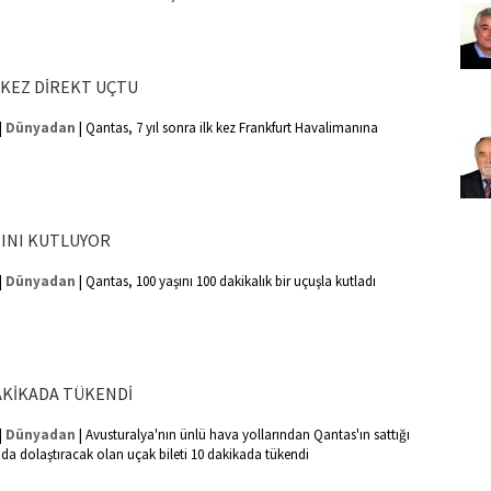
K KEZ DİREKT UÇTU
|
|
Dünyadan
Qantas, 7 yıl sonra ilk kez Frankfurt Havalimanına
ŞINI KUTLUYOR
|
|
Dünyadan
Qantas, 100 yaşını 100 dakikalık bir uçuşla kutladı
DAKİKADA TÜKENDİ
|
|
Dünyadan
Avusturalya'nın ünlü hava yollarından Qantas'ın sattığı
ada dolaştıracak olan uçak bileti 10 dakikada tükendi