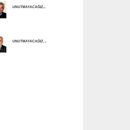
UNUTMAYACAĞIZ...
Onur Güntürkün
UNUTMAYACAĞIZ…
Ünal Başusta