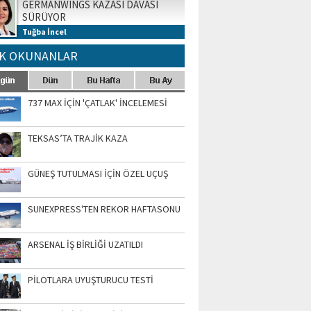
GERMANWINGS KAZASI DAVASI
SÜRÜYOR
Tuğba İncel
K OKUNANLAR
737 MAX İÇİN 'ÇATLAK' İNCELEMESİ
TEKSAS’TA TRAJİK KAZA
GÜNEŞ TUTULMASI İÇİN ÖZEL UÇUŞ
SUNEXPRESS'TEN REKOR HAFTASONU
ARSENAL İŞ BİRLİĞİ UZATILDI
PİLOTLARA UYUŞTURUCU TESTİ