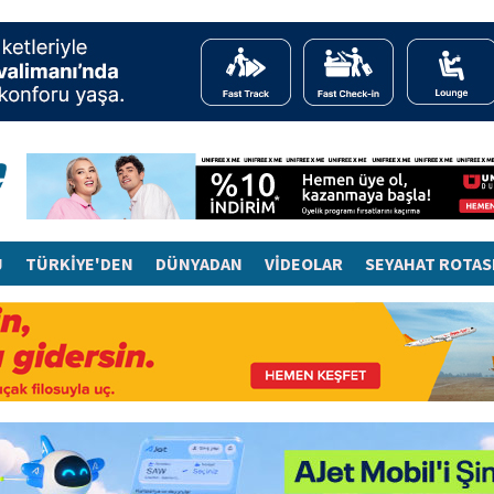
J
TÜRKİYE'DEN
DÜNYADAN
VİDEOLAR
SEYAHAT ROTAS