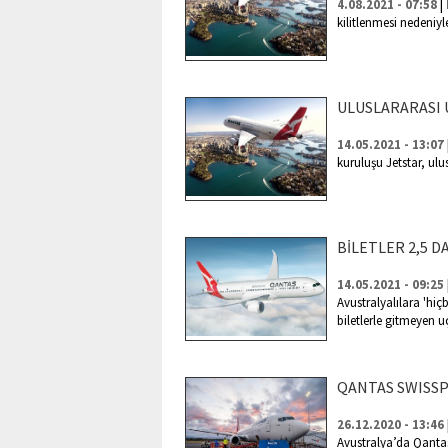
|
4.08.2021 - 07:58
kilitlenmesi nedeniy
ULUSLARARASI 
14.05.2021 - 13:07
kuruluşu Jetstar, ulu
BİLETLER 2,5 
14.05.2021 - 09:25
Avustralyalılara 'hi
biletlerle gitmeyen u
QANTAS SWISSP
26.12.2020 - 13:46
Avustralya’da Qanta