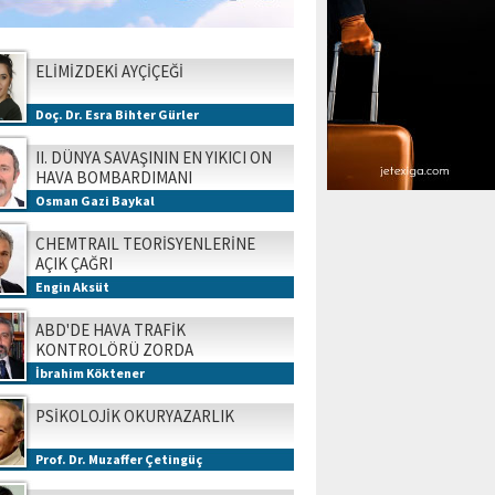
ELİMİZDEKİ AYÇİÇEĞİ
Doç. Dr. Esra Bihter Gürler
II. DÜNYA SAVAŞININ EN YIKICI ON
HAVA BOMBARDIMANI
Osman Gazi Baykal
CHEMTRAIL TEORİSYENLERİNE
AÇIK ÇAĞRI
Engin Aksüt
ABD'DE HAVA TRAFİK
KONTROLÖRÜ ZORDA
İbrahim Köktener
PSİKOLOJİK OKURYAZARLIK
Prof. Dr. Muzaffer Çetingüç