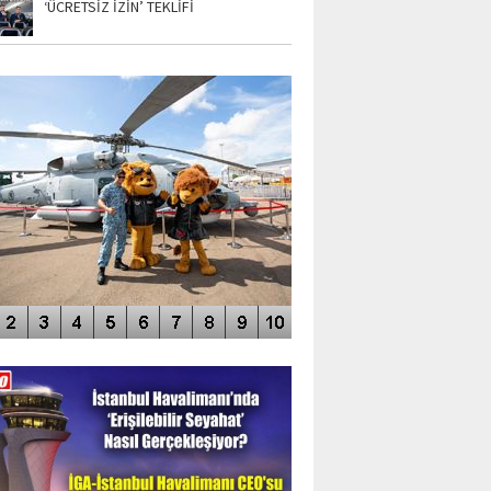
‘ÜCRETSİZ İZİN’ TEKLİFİ
TO GALERİ
APUR AIRSHOW-2020
DEO GALERİ
LERİN AŞILDIĞI HAVALİMANI