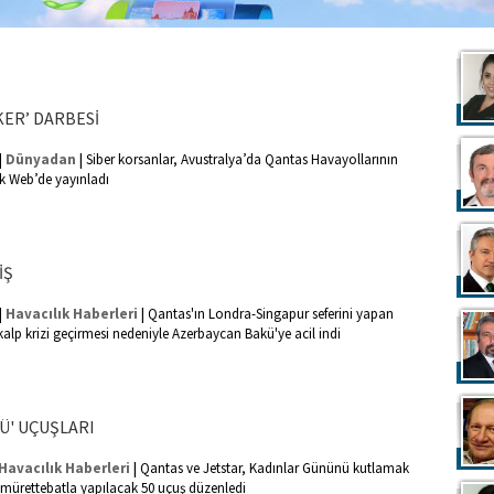
KER’ DARBESİ
|
|
Dünyadan
Siber korsanlar, Avustralya’da Qantas Havayollarının
rk Web’de yayınladı
İŞ
|
|
Havacılık Haberleri
Qantas'ın Londra-Singapur seferini yapan
kalp krizi geçirmesi nedeniyle Azerbaycan Bakü'ye acil indi
Ü' UÇUŞLARI
|
Havacılık Haberleri
Qantas ve Jetstar, Kadınlar Gününü kutlamak
mürettebatla yapılacak 50 uçuş düzenledi