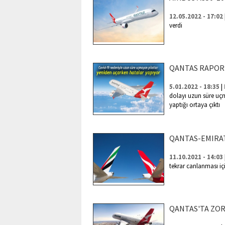
12.05.2022 - 17:02
verdi
QANTAS RAPORU
|
5.01.2022 - 18:35
dolayı uzun süre uçm
yaptığı ortaya çıktı
QANTAS-EMIRAT
11.10.2021 - 14:03
tekrar canlanması içi
QANTAS'TA ZO