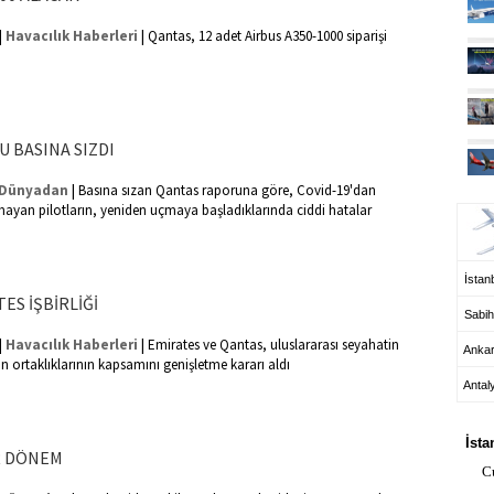
|
|
Havacılık Haberleri
Qantas, 12 adet Airbus A350-1000 siparişi
 BASINA SIZDI
|
UÇ
Dünyadan
Basına sızan Qantas raporuna göre, Covid-19'dan
ayan pilotların, yeniden uçmaya başladıklarında ciddi hatalar
İstanb
ES İŞBİRLİĞİ
Sabih
|
|
Havacılık Haberleri
Emirates ve Qantas, uluslararası seyahatin
Anka
n ortaklıklarının kapsamını genişletme kararı aldı
Antal
HA
İsta
R DÖNEM
C