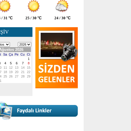
 / 31
°C
25 / 30
°C
24 / 30
°C
ŞİV