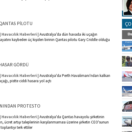
QANTAS PİLOTU
ÇO
|
|
Havacılık Haberleri
Avustralya’da dün havada iki uçağın
yatını kaybeden üç kişiden birinin Qantas pilotu Gary Criddle olduğu
 HASAR GÖRDÜ
|
|
Havacılık Haberleri
Avustralya'da Perth Havalimanı'ndan kalkan
ağı, pistte ciddi hasara yol açtı
ANINDAN PROTESTO
|
|
Havacılık Haberleri
Avustralya'da Qantas havayolu şirketinin
ı, ücret artışı taleplerinin karşılanmaması üzerine şirketin CEO'sunun
oplantıyı terk ettiler