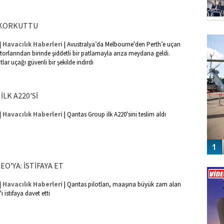
 KORKUTTU
FO
SİNG
|
|
Havacılık Haberleri
Avustralya’da Melbourne'den Perth’e uçan
rlarından birinde şiddetli bir patlamayla arıza meydana geldi.
ar uçağı güvenli bir şekilde indirdi
İLK A220'Sİ
|
|
Havacılık Haberleri
Qantas Group ilk A220'sini teslim aldı
Vİ
O'YA: İSTİFAYA ET
ENGEL
|
|
Havacılık Haberleri
Qantas pilotları, maaşına büyük zam alan
istifaya davet etti