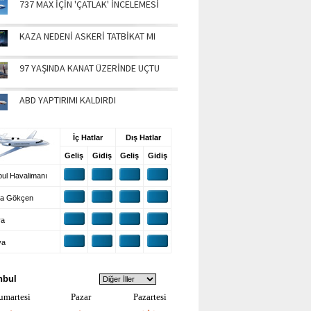
737 MAX İÇİN 'ÇATLAK' İNCELEMESİ
KAZA NEDENİ ASKERİ TATBİKAT MI
97 YAŞINDA KANAT ÜZERİNDE UÇTU
ABD YAPTIRIMI KALDIRDI
UŞ BİLGİLERİ
İç Hatlar
Dış Hatlar
Geliş
Gidiş
Geliş
Gidiş
ul Havalimanı
a Gökçen
ra
ya
VA DURUMU
nbul
umartesi
Pazar
Pazartesi