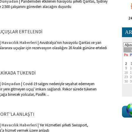
|
Dünyadan
Pandemiden etkilenen havayolu şirketi Qantas, Sydney
le 2.500 çalışanını görevden alacağını duyurdu
24
UÇUŞLAR ERTELENDİ
AR
|
|
Havacılık Haberleri
Avustralya'nın havayolu Qantas ve yan
slararası uçuşlar için rezervasyon olasılığını 20 Aralık gününe erteledi
DAKİKADA TÜKENDİ
|
|
Dünyadan
Covid-19 salgını nedeniyle seyahat edemeyen
çbir yere gitmeyen uçuş' imkanı sağlandı. Rekor sürede tükenen
çağa binecek yolcular, Pasifik ...
ORT’LA ANLAŞTI
|
|
Havacılık Haberleri
Yer Hizmetleri şirketi Swissport,
s’a hizmet vermek üzere anlaştı