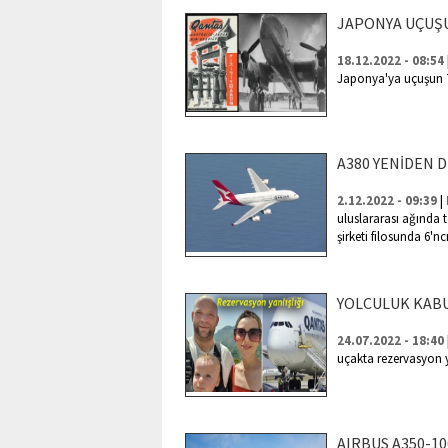
JAPONYA UÇUŞUN
18.12.2022 - 08:54
Japonya'ya uçuşun 7
A380 YENİDEN D
|
2.12.2022 - 09:39
uluslararası ağında t
şirketi filosunda 6'n
YOLCULUK KAB
24.07.2022 - 18:40
uçakta rezervasyon y
AIRBUS A350-1