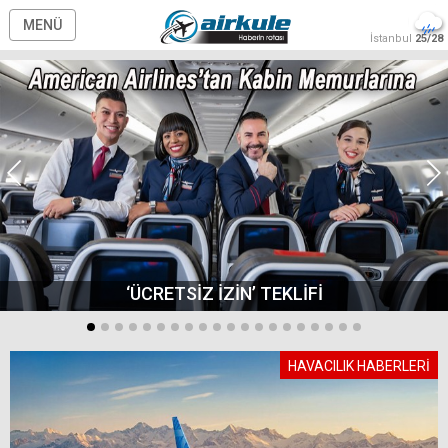
MENÜ
İstanbul
25/28
‘ÜCRETSİZ İZİN’ TEKLİFİ
HAVACILIK HABERLERİ