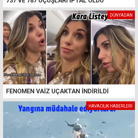
737 VE 787 UÇUŞLARI İPTAL OLDU
DÜNYADAN
FENOMEN VAİZ UÇAKTAN İNDİRİLDİ
HAVACILIK HABERLERİ