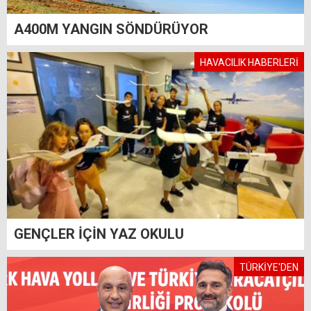
A400M YANGIN SÖNDÜRÜYOR
HAVACILIK HABERLERİ
GENÇLER İÇİN YAZ OKULU
TÜRKİYE'DEN