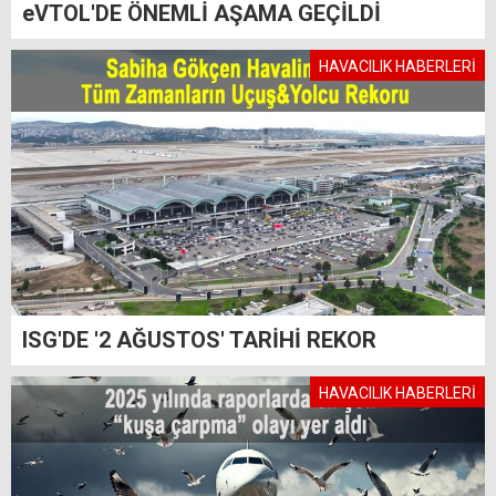
eVTOL'DE ÖNEMLİ AŞAMA GEÇİLDİ
HAVACILIK HABERLERİ
ISG'DE '2 AĞUSTOS' TARİHİ REKOR
HAVACILIK HABERLERİ