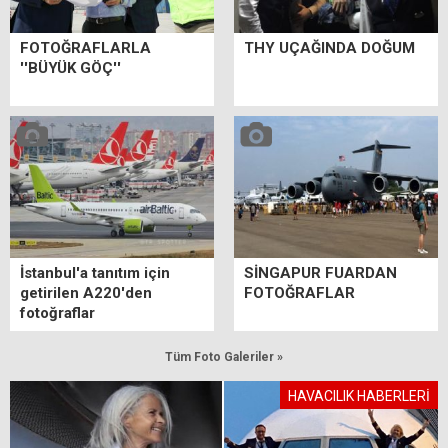
FOTOĞRAFLARLA
THY UÇAĞINDA DOĞUM
''BÜYÜK GÖÇ''
İstanbul'a tanıtım için
SİNGAPUR FUARDAN
getirilen A220'den
FOTOĞRAFLAR
fotoğraflar
Tüm Foto Galeriler »
HAVACILIK HABERLERİ