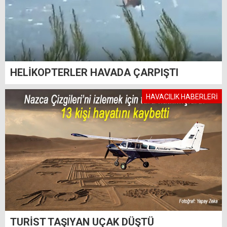
HELİKOPTERLER HAVADA ÇARPIŞTI
HAVACILIK HABERLERİ
TURİST TAŞIYAN UÇAK DÜŞTÜ