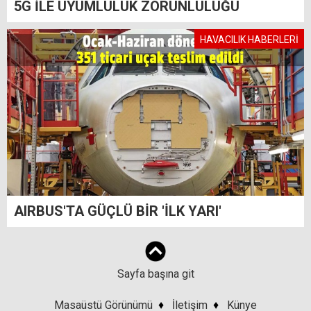
5G İLE UYUMLULUK ZORUNLULUĞU
HAVACILIK HABERLERİ
AIRBUS'TA GÜÇLÜ BİR 'İLK YARI'
Sayfa başına git
Masaüstü Görünümü
♦
İletişim
♦
Künye