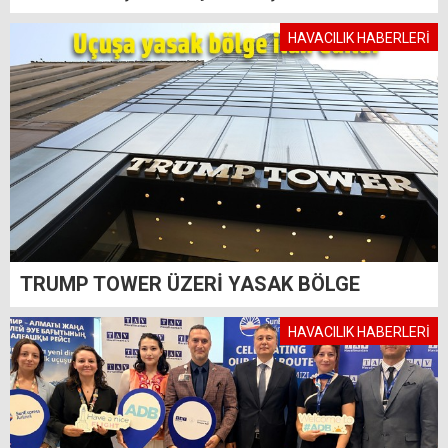
HAVACILIK HABERLERİ
TRUMP TOWER ÜZERİ YASAK BÖLGE
HAVACILIK HABERLERİ