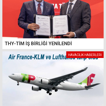
THY-TİM İŞ BİRLİĞİ YENİLENDİ
HAVACILIK HABERLERİ