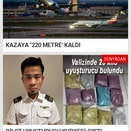
KAZAYA ‘220 METRE' KALDI
DÜNYADAN