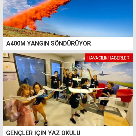
A400M YANGIN SÖNDÜRÜYOR
HAVACILIK HABERLERİ
GENÇLER İÇİN YAZ OKULU