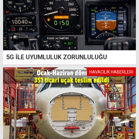
5G İLE UYUMLULUK ZORUNLULUĞU
HAVACILIK HABERLERİ