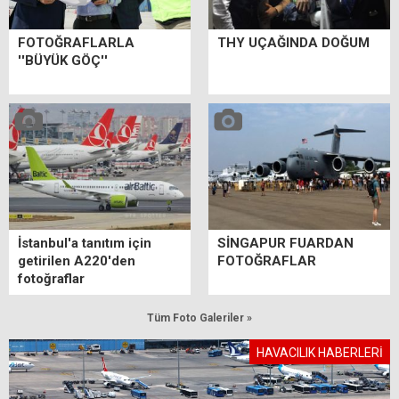
FOTOĞRAFLARLA
THY UÇAĞINDA DOĞUM
''BÜYÜK GÖÇ''
İstanbul'a tanıtım için
SİNGAPUR FUARDAN
getirilen A220'den
FOTOĞRAFLAR
fotoğraflar
Tüm Foto Galeriler »
HAVACILIK HABERLERİ