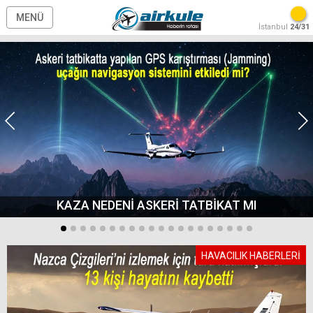
MENÜ
İstanbul
24/31
KAZA NEDENİ ASKERİ TATBİKAT MI
HAVACILIK HABERLERİ