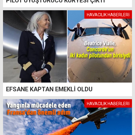
PİLOT UYUŞTURUCU KURYESİ ÇIKTI
HAVACILIK HABERLERİ
EFSANE KAPTAN EMEKLİ OLDU
HAVACILIK HABERLERİ