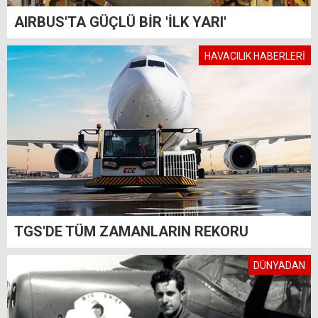
AIRBUS'TA GÜÇLÜ BİR 'İLK YARI'
HAVACILIK HABERLERİ
TGS'DE TÜM ZAMANLARIN REKORU
DÜNYADAN