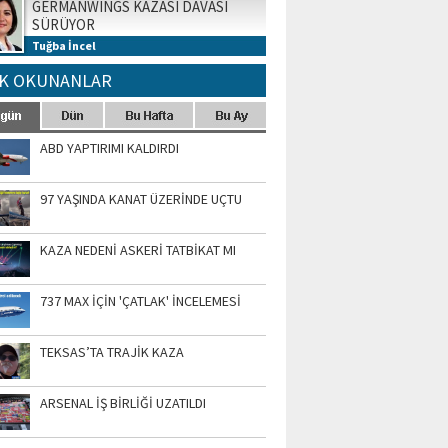
GERMANWINGS KAZASI DAVASI
SÜRÜYOR
Tuğba İncel
K OKUNANLAR
ABD YAPTIRIMI KALDIRDI
97 YAŞINDA KANAT ÜZERİNDE UÇTU
KAZA NEDENİ ASKERİ TATBİKAT MI
737 MAX İÇİN 'ÇATLAK' İNCELEMESİ
TEKSAS’TA TRAJİK KAZA
ARSENAL İŞ BİRLİĞİ UZATILDI