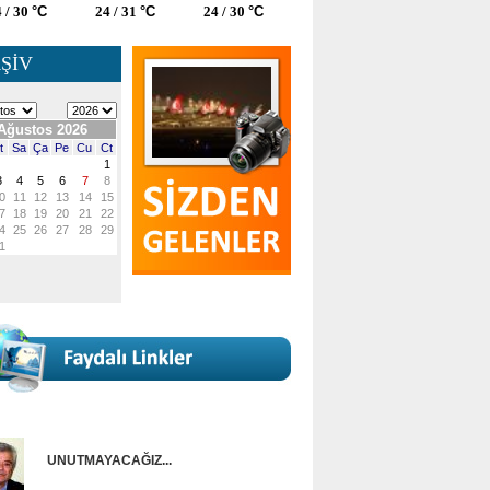
 / 30
°C
24 / 31
°C
24 / 30
°C
ŞİV
UNUTMAYACAĞIZ...