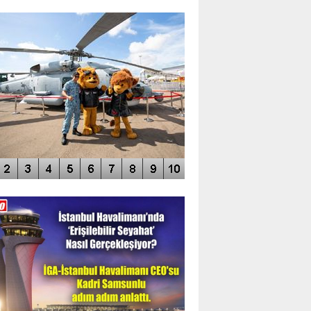
TO GALERİ
APUR AIRSHOW-2020
DEO GALERİ
LERİN AŞILDIĞI HAVALİMANI