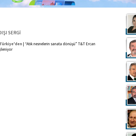
IŞI SERGİ
|
Türkiye'den
“Atık nesnelerin sanata dönüşü” T&T Ercan
ileniyor