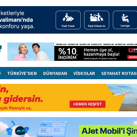
J
TÜRKİYE'DEN
DÜNYADAN
VİDEOLAR
SEYAHAT ROTAS