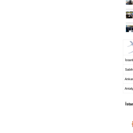
UÇ
İstanb
Sabih
Anka
Antal
HA
İsta