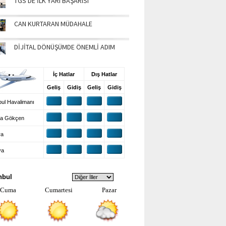
TGS'DE İLK YARI BAŞARISI
CAN KURTARAN MÜDAHALE
DİJİTAL DÖNÜŞÜMDE ÖNEMLİ ADIM
UŞ BİLGİLERİ
İç Hatlar
Dış Hatlar
Geliş
Gidiş
Geliş
Gidiş
ul Havalimanı
a Gökçen
ra
ya
VA DURUMU
nbul
Cuma
Cumartesi
Pazar