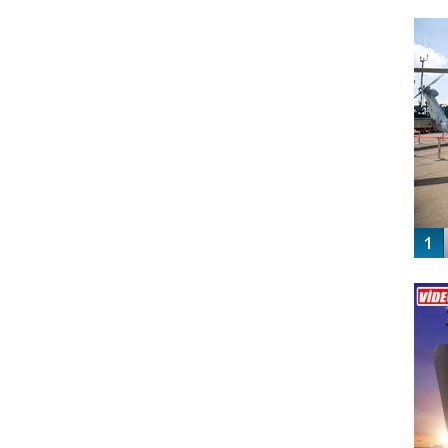
FO
SİNG
Vİ
ENGEL