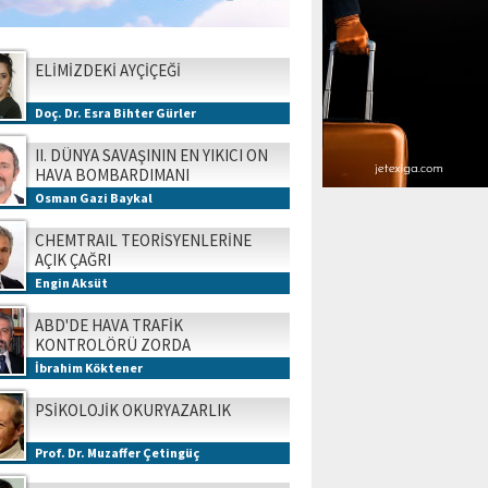
ELİMİZDEKİ AYÇİÇEĞİ
Doç. Dr. Esra Bihter Gürler
II. DÜNYA SAVAŞININ EN YIKICI ON
HAVA BOMBARDIMANI
Osman Gazi Baykal
CHEMTRAIL TEORİSYENLERİNE
AÇIK ÇAĞRI
Engin Aksüt
ABD'DE HAVA TRAFİK
KONTROLÖRÜ ZORDA
İbrahim Köktener
PSİKOLOJİK OKURYAZARLIK
Prof. Dr. Muzaffer Çetingüç