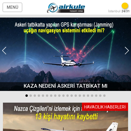
MENÜ
İstanbul
24/31
KAZA NEDENİ ASKERİ TATBİKAT MI
HAVACILIK HABERLERİ