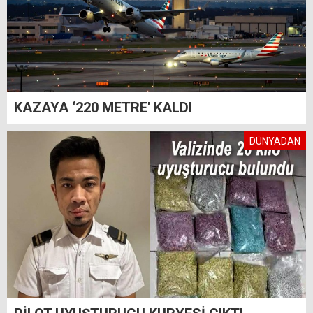
KAZAYA ‘220 METRE' KALDI
DÜNYADAN