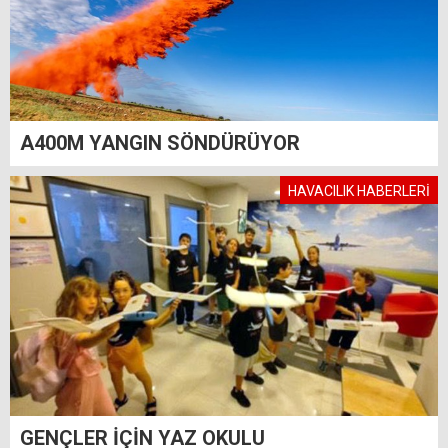
A400M YANGIN SÖNDÜRÜYOR
HAVACILIK HABERLERİ
GENÇLER İÇİN YAZ OKULU