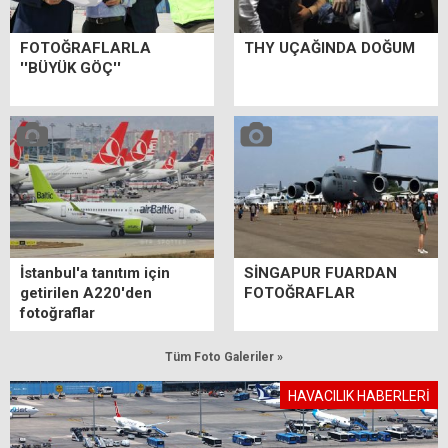
FOTOĞRAFLARLA
THY UÇAĞINDA DOĞUM
''BÜYÜK GÖÇ''
İstanbul'a tanıtım için
SİNGAPUR FUARDAN
getirilen A220'den
FOTOĞRAFLAR
fotoğraflar
Tüm Foto Galeriler »
HAVACILIK HABERLERİ