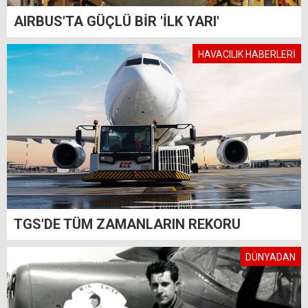
AIRBUS'TA GÜÇLÜ BİR 'İLK YARI'
HAVACILIK HABERLERİ
TGS'DE TÜM ZAMANLARIN REKORU
DÜNYADAN