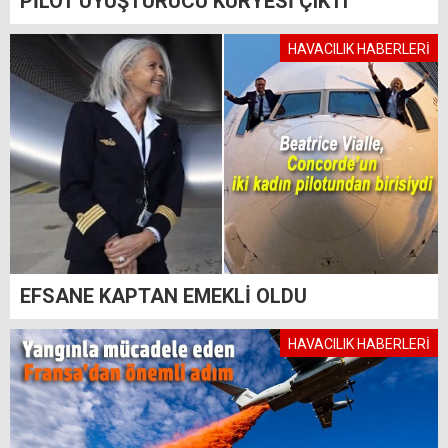
PİLOT UYUŞTURUCU KURYESİ ÇIKTI
HAVACILIK HABERLERİ
EFSANE KAPTAN EMEKLİ OLDU
HAVACILIK HABERLERİ