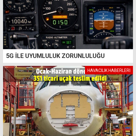
5G İLE UYUMLULUK ZORUNLULUĞU
HAVACILIK HABERLERİ