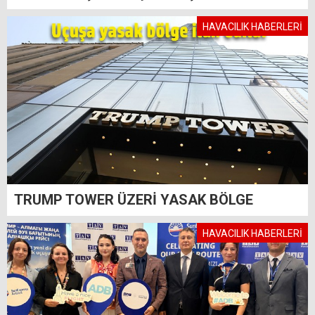
HAVACILIK HABERLERİ
TRUMP TOWER ÜZERİ YASAK BÖLGE
HAVACILIK HABERLERİ