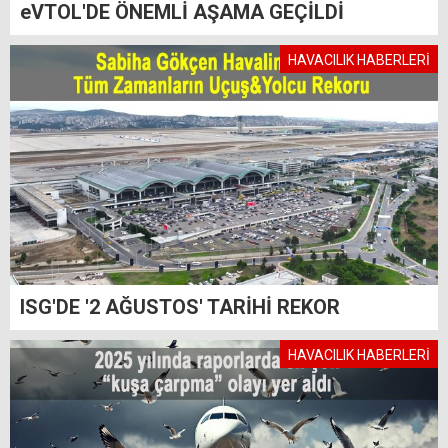
eVTOL'DE ÖNEMLİ AŞAMA GEÇİLDİ
HAVACILIK HABERLERİ
ISG'DE '2 AĞUSTOS' TARİHİ REKOR
HAVACILIK HABERLERİ