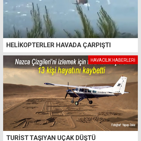
HELİKOPTERLER HAVADA ÇARPIŞTI
HAVACILIK HABERLERİ
TURİST TAŞIYAN UÇAK DÜŞTÜ