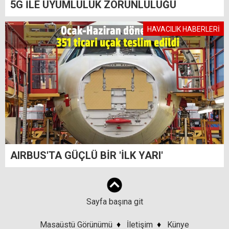
5G İLE UYUMLULUK ZORUNLULUĞU
HAVACILIK HABERLERİ
AIRBUS'TA GÜÇLÜ BİR 'İLK YARI'
Sayfa başına git
Masaüstü Görünümü
♦
İletişim
♦
Künye