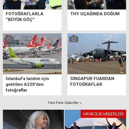
FOTOĞRAFLARLA
THY UÇAĞINDA DOĞUM
''BÜYÜK GÖÇ''
İstanbul'a tanıtım için
SİNGAPUR FUARDAN
getirilen A220'den
FOTOĞRAFLAR
fotoğraflar
Tüm Foto Galeriler »
HAVACILIK HABERLERİ