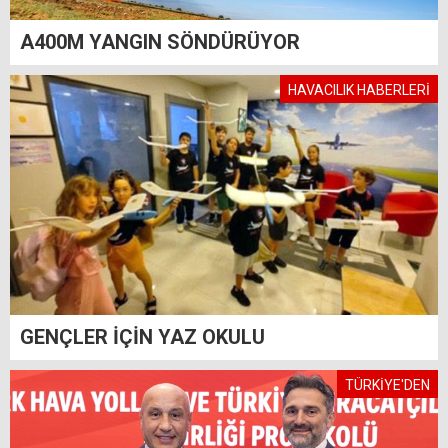
A400M YANGIN SÖNDÜRÜYOR
HAVACILIK HABERLERİ
GENÇLER İÇİN YAZ OKULU
TÜRKİYE'DEN