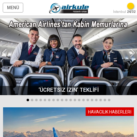
MENÜ
İstanbul
24/32
‘ÜCRETSİZ İZİN’ TEKLİFİ
HAVACILIK HABERLERİ