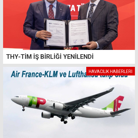
THY-TİM İŞ BİRLİĞİ YENİLENDİ
HAVACILIK HABERLERİ