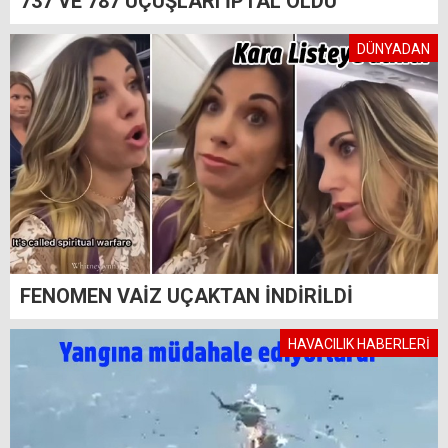
737 VE 787 UÇUŞLARI İPTAL OLDU
DÜNYADAN
FENOMEN VAİZ UÇAKTAN İNDİRİLDİ
HAVACILIK HABERLERİ