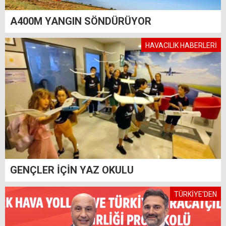
A400M YANGIN SÖNDÜRÜYOR
HAVACILIK HABERLERİ
GENÇLER İÇİN YAZ OKULU
TÜRKİYE'DEN