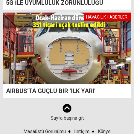
5G İLE UYUMLULUK ZORUNLULUĞU
HAVACILIK HABERLERİ
AIRBUS'TA GÜÇLÜ BİR 'İLK YARI'
Sayfa başına git
Masaüstü Görünümü
♦
İletişim
♦
Künye