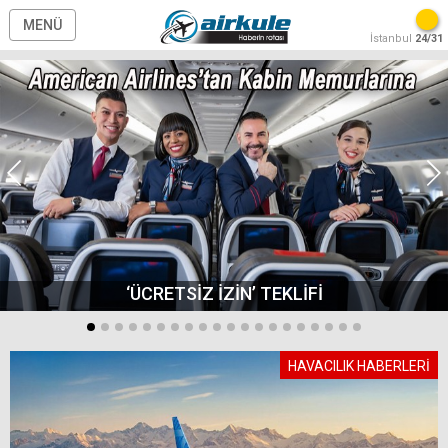
MENÜ
İstanbul
24/31
‘ÜCRETSİZ İZİN’ TEKLİFİ
HAVACILIK HABERLERİ