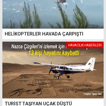
HELİKOPTERLER HAVADA ÇARPIŞTI
HAVACILIK HABERLERİ
TURİST TAŞIYAN UÇAK DÜŞTÜ