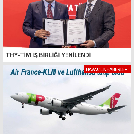
THY-TİM İŞ BİRLİĞİ YENİLENDİ
HAVACILIK HABERLERİ