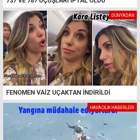
737 VE 787 UÇUŞLARI İPTAL OLDU
DÜNYADAN
FENOMEN VAİZ UÇAKTAN İNDİRİLDİ
HAVACILIK HABERLERİ