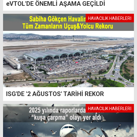
eVTOL'DE ÖNEMLİ AŞAMA GEÇİLDİ
HAVACILIK HABERLERİ
ISG'DE '2 AĞUSTOS' TARİHİ REKOR
HAVACILIK HABERLERİ