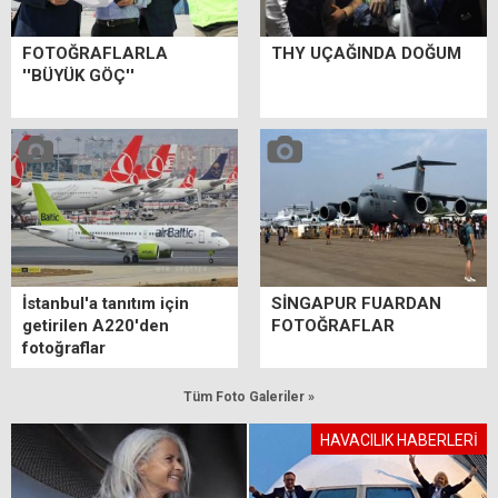
FOTOĞRAFLARLA
THY UÇAĞINDA DOĞUM
''BÜYÜK GÖÇ''
İstanbul'a tanıtım için
SİNGAPUR FUARDAN
getirilen A220'den
FOTOĞRAFLAR
fotoğraflar
Tüm Foto Galeriler »
HAVACILIK HABERLERİ