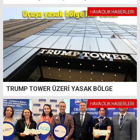
HAVACILIK HABERLERİ
TRUMP TOWER ÜZERİ YASAK BÖLGE
HAVACILIK HABERLERİ