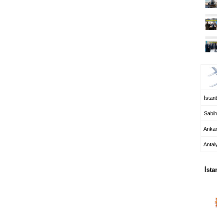
UÇ
İstanb
Sabih
Anka
Antal
HA
İsta