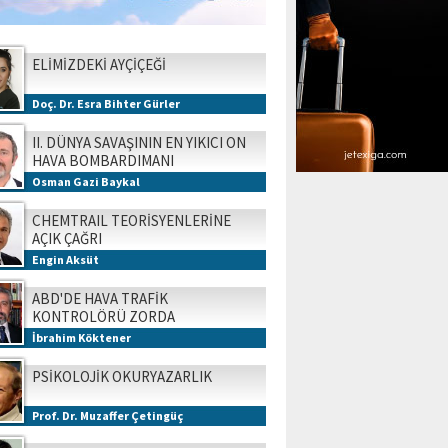
ELİMİZDEKİ AYÇİÇEĞİ
Doç. Dr. Esra Bihter Gürler
II. DÜNYA SAVAŞININ EN YIKICI ON
HAVA BOMBARDIMANI
Osman Gazi Baykal
CHEMTRAIL TEORİSYENLERİNE
AÇIK ÇAĞRI
Engin Aksüt
ABD'DE HAVA TRAFİK
KONTROLÖRÜ ZORDA
İbrahim Köktener
PSİKOLOJİK OKURYAZARLIK
Prof. Dr. Muzaffer Çetingüç