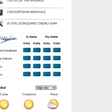
TGS'DE İLK YARI BAŞARISI
CAN KURTARAN MÜDAHALE
DİJİTAL DÖNÜŞÜMDE ÖNEMLİ ADIM
UŞ BİLGİLERİ
İç Hatlar
Dış Hatlar
Geliş
Gidiş
Geliş
Gidiş
ul Havalimanı
a Gökçen
ra
ya
VA DURUMU
nbul
Cuma
Cumartesi
Pazar