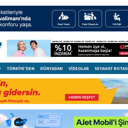
J
TÜRKİYE'DEN
DÜNYADAN
VİDEOLAR
SEYAHAT ROTAS