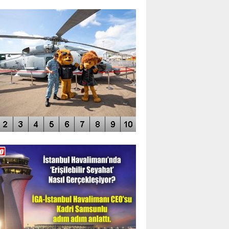
TO GALERİ
APUR AIRSHOW-2020
DEO GALERİ
LERİN AŞILDIĞI HAVALİMANI