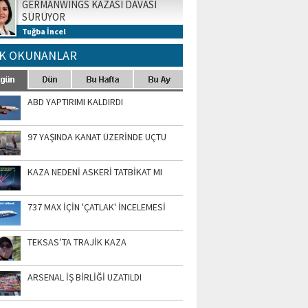
GERMANWINGS KAZASI DAVASI
SÜRÜYOR
Tuğba İncel
K OKUNANLAR
ABD YAPTIRIMI KALDIRDI
97 YAŞINDA KANAT ÜZERİNDE UÇTU
KAZA NEDENİ ASKERİ TATBİKAT MI
737 MAX İÇİN 'ÇATLAK' İNCELEMESİ
TEKSAS’TA TRAJİK KAZA
ARSENAL İŞ BİRLİĞİ UZATILDI