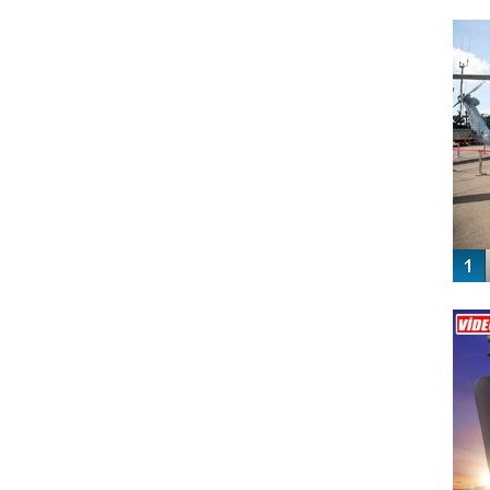
FO
SİNG
Vİ
ENGEL