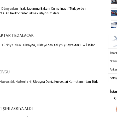
|
|
Dünyadan
Irak Savunma Bakanı Cuma İnad, "Türkiye'den
9 ATAK helikopterleri almak istiyoruz" dedi
UÇ
AKTAR TB2 ALACAK
|
|
Türkiye'den
Ukrayna, Türkiye'den gelişmiş Bayraktar TB2 İHA'ları
İstanb
Sabih
Anka
 ÖVGÜ
Antal
|
Havacılık Haberleri
Ukrayna Deniz Kuvvetleri Komutanı'ndan Türk
HA
İsta
C
ŞINI ASKIYA ALDI