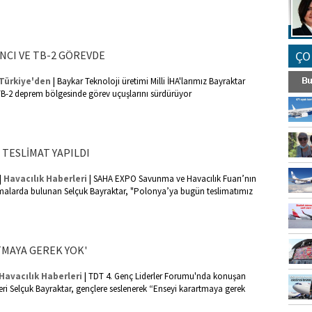
NCI VE TB-2 GÖREVDE
ÇO
|
Türkiye'den
Baykar Teknoloji üretimi Milli İHA'larımız Bayraktar
TB-2 deprem bölgesinde görev uçuşlarını sürdürüyor
 TESLİMAT YAPILDI
|
|
Havacılık Haberleri
SAHA EXPO Savunma ve Havacılık Fuarı’nın
alarda bulunan Selçuk Bayraktar, "Polonya’ya bugün teslimatımız
TMAYA GEREK YOK'
|
Havacılık Haberleri
TDT 4. Genç Liderler Forumu'nda konuşan
eri Selçuk Bayraktar, gençlere seslenerek “Enseyi karartmaya gerek