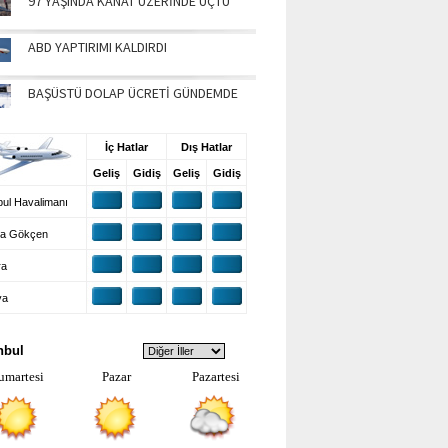
97 YAŞINDA KANAT ÜZERİNDE UÇTU
ABD YAPTIRIMI KALDIRDI
BAŞÜSTÜ DOLAP ÜCRETİ GÜNDEMDE
UŞ BİLGİLERİ
İç Hatlar
Dış Hatlar
Geliş
Gidiş
Geliş
Gidiş
ul Havalimanı
a Gökçen
ra
ya
VA DURUMU
nbul
umartesi
Pazar
Pazartesi