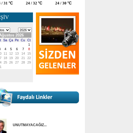
 / 31
°C
24 / 32
°C
24 / 30
°C
ŞİV
UNUTMAYACAĞIZ...