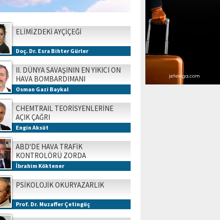
ELİMİZDEKİ AYÇİÇEĞİ
Doç. Dr. Esra Bihter Gürler
II. DÜNYA SAVAŞININ EN YIKICI ON
HAVA BOMBARDIMANI
Osman Gazi Baykal
CHEMTRAIL TEORİSYENLERİNE
AÇIK ÇAĞRI
Engin Aksüt
ABD'DE HAVA TRAFİK
KONTROLÖRÜ ZORDA
İbrahim Köktener
PSİKOLOJİK OKURYAZARLIK
Prof. Dr. Muzaffer Çetingüç