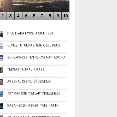
NÜN MANŞETLERİ
PİLOTLARA UYUŞTURUCU TESTİ
GÜNEŞ TUTULMASI İÇİN ÖZEL UÇUŞ
SUNEXPRESS'TEN REKOR HAFTASONU
TEKSAS'TA TRAJİK KAZA
ARSENAL İŞ BİRLİĞİ UZATILDI
737 MAX İÇİN 'ÇATLAK' İNCELEMESİ
KAZA NEDENİ ASKERİ TATBİKAT MI