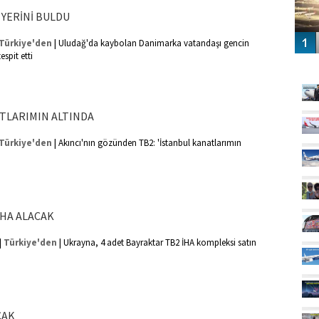
 YERİNİ BULDU
|
Türkiye'den
Uludağ'da kaybolan Danimarka vatandaşı gencin
espit etti
GÜ
TLARIMIN ALTINDA
|
Türkiye'den
Akıncı'nın gözünden TB2: 'İstanbul kanatlarımın
İHA ALACAK
|
|
Türkiye'den
Ukrayna, 4 adet Bayraktar TB2 İHA kompleksi satın
CAK