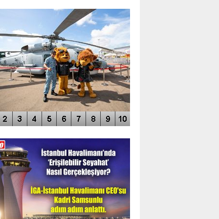
TO GALERİ
APUR AIRSHOW-2020
DEO GALERİ
LERİN AŞILDIĞI HAVALİMANI