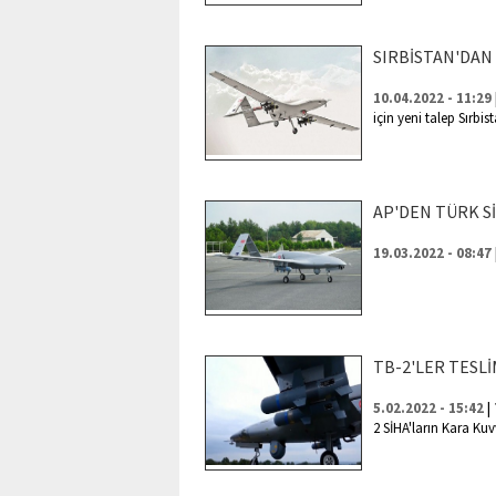
SIRBİSTAN'DAN
10.04.2022 - 11:29
için yeni talep Sırbis
AP'DEN TÜRK S
19.03.2022 - 08:47
TB-2'LER TESLİ
|
5.02.2022 - 15:42
2 SİHA'ların Kara Kuv