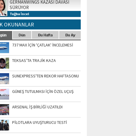
GERMANWINGS KAZASI DAVASI
SÜRÜYOR
Tuğba İncel
K OKUNANLAR
737 MAX İÇİN 'ÇATLAK' İNCELEMESİ
TEKSAS’TA TRAJİK KAZA
SUNEXPRESS'TEN REKOR HAFTASONU
GÜNEŞ TUTULMASI İÇİN ÖZEL UÇUŞ
ARSENAL İŞ BİRLİĞİ UZATILDI
PİLOTLARA UYUŞTURUCU TESTİ