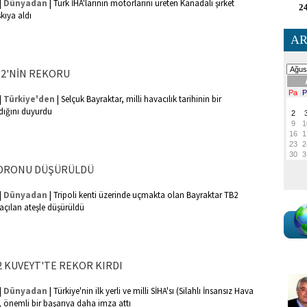
|
|
Dünyadan
Türk İHA'larının motorlarını üreten Kanadalı şirket
24
skıya aldı
AR
2'NİN REKORU
|
|
Türkiye'den
Selçuk Bayraktar, milli havacılık tarihinin bir
dığını duyurdu
K DRONU DÜŞÜRÜLDÜ
|
|
Dünyadan
Tripoli kenti üzerinde uçmakta olan Bayraktar TB2
 açılan ateşle düşürüldü
 KUVEYT'TE REKOR KIRDI
|
|
Dünyadan
Türkiye'nin ilk yerli ve milli SİHA'sı (Silahlı İnsansız Hava
, önemli bir başarıya daha imza attı