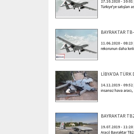
27.10.2020 - 10:01
Türkiye'ye satışları a
BAYRAKTAR TB-
11.06.2020 - 08:23
rekorunun daha kırıl
LİBYA’DA TÜR
14.12.2019 - 09:52
insansız hava aracı,
BAYRAKTAR TB2
19.07.2019 - 11:20
Aracı) Bayraktar TB2