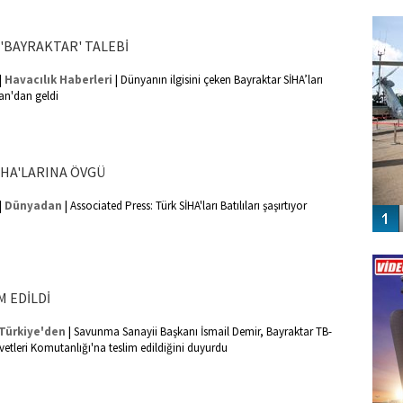
FO
SİNG
 'BAYRAKTAR' TALEBİ
|
|
Havacılık Haberleri
Dünyanın ilgisini çeken Bayraktar SİHA’ları
tan'dan geldi
İHA'LARINA ÖVGÜ
|
|
Dünyadan
Associated Press: Türk SİHA'ları Batılıları şaşırtıyor
Vİ
ENGEL
M EDİLDİ
|
Türkiye'den
Savunma Sanayii Başkanı İsmail Demir, Bayraktar TB-
vetleri Komutanlığı'na teslim edildiğini duyurdu