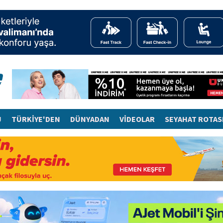
J
TÜRKİYE'DEN
DÜNYADAN
VİDEOLAR
SEYAHAT ROTAS