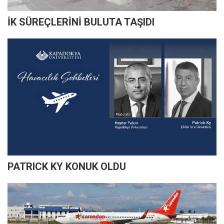
İK SÜREÇLERİNİ BULUTA TAŞIDI
PATRICK KY KONUK OLDU