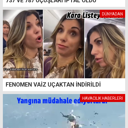
737 VE 787 UÇUŞLARI İPTAL OLDU
DÜNYADAN
FENOMEN VAİZ UÇAKTAN İNDİRİLDİ
HAVACILIK HABERLERİ