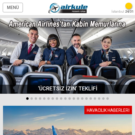
MENÜ
İstanbul
24/31
‘ÜCRETSİZ İZİN’ TEKLİFİ
HAVACILIK HABERLERİ