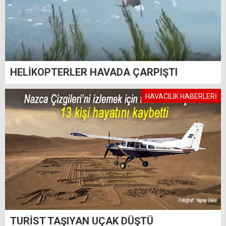
HELİKOPTERLER HAVADA ÇARPIŞTI
HAVACILIK HABERLERİ
TURİST TAŞIYAN UÇAK DÜŞTÜ