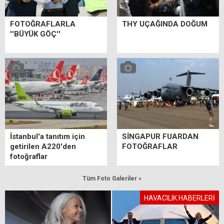
FOTOĞRAFLARLA
THY UÇAĞINDA DOĞUM
''BÜYÜK GÖÇ''
İstanbul'a tanıtım için
SİNGAPUR FUARDAN
getirilen A220'den
FOTOĞRAFLAR
fotoğraflar
Tüm Foto Galeriler »
HAVACILIK HABERLERİ