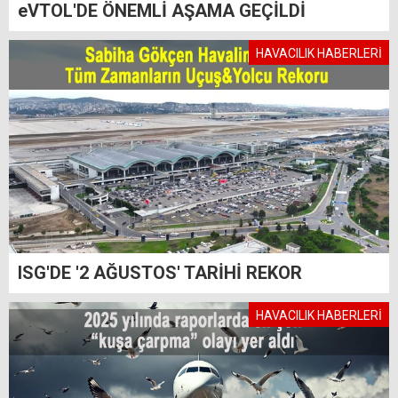
eVTOL'DE ÖNEMLİ AŞAMA GEÇİLDİ
HAVACILIK HABERLERİ
ISG'DE '2 AĞUSTOS' TARİHİ REKOR
HAVACILIK HABERLERİ