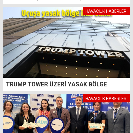
HAVACILIK HABERLERİ
TRUMP TOWER ÜZERİ YASAK BÖLGE
HAVACILIK HABERLERİ