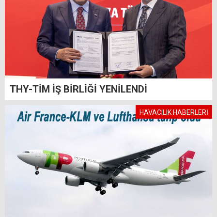
THY-TİM İŞ BİRLİĞİ YENİLENDİ
HAVACILIK HABERLERİ