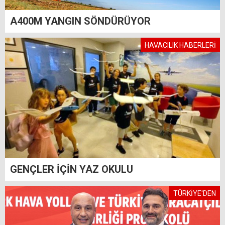
A400M YANGIN SÖNDÜRÜYOR
HAVACILIK HABERLERİ
GENÇLER İÇİN YAZ OKULU
TÜRKİYE'DEN