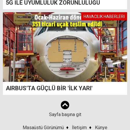
5G İLE UYUMLULUK ZORUNLULUĞU
HAVACILIK HABERLERİ
AIRBUS'TA GÜÇLÜ BİR 'İLK YARI'
Sayfa başına git
Masaüstü Görünümü
♦
İletişim
♦
Künye