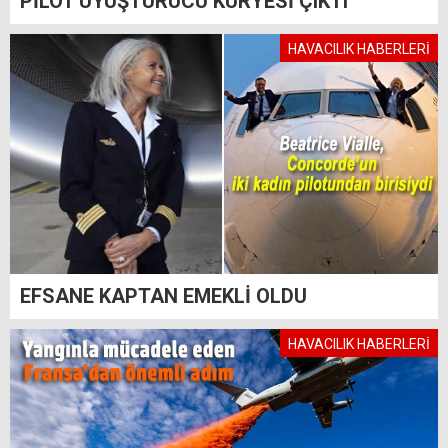
PİLOT UYUŞTURUCU KURYESİ ÇIKTI
HAVACILIK HABERLERİ
EFSANE KAPTAN EMEKLİ OLDU
HAVACILIK HABERLERİ