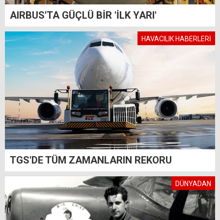
AIRBUS'TA GÜÇLÜ BİR 'İLK YARI'
HAVACILIK HABERLERİ
TGS'DE TÜM ZAMANLARIN REKORU
DÜNYADAN