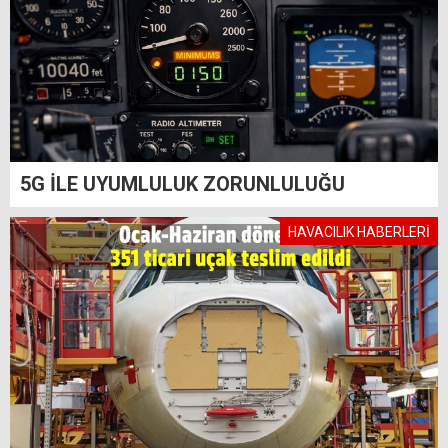
5G İLE UYUMLULUK ZORUNLULUĞU
HAVACILIK HABERLERİ