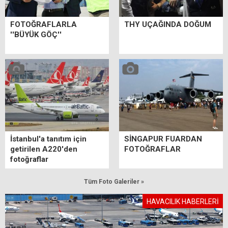
FOTOĞRAFLARLA
THY UÇAĞINDA DOĞUM
''BÜYÜK GÖÇ''
İstanbul'a tanıtım için
SİNGAPUR FUARDAN
getirilen A220'den
FOTOĞRAFLAR
fotoğraflar
Tüm Foto Galeriler »
HAVACILIK HABERLERİ