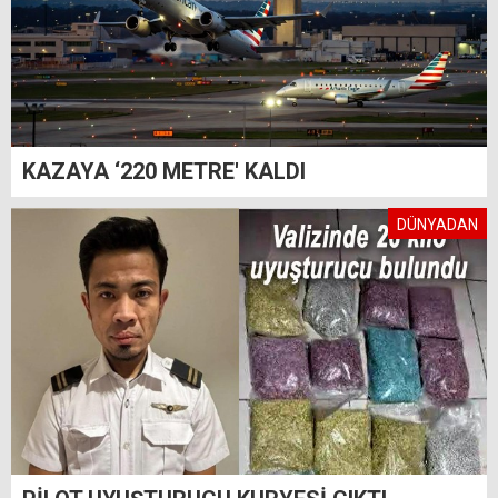
KAZAYA ‘220 METRE' KALDI
DÜNYADAN