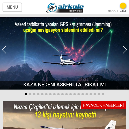
MENÜ
İstanbul
24/31
KAZA NEDENİ ASKERİ TATBİKAT MI
HAVACILIK HABERLERİ