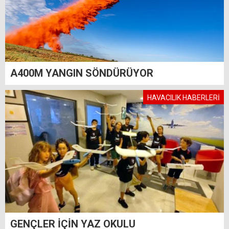
A400M YANGIN SÖNDÜRÜYOR
HAVACILIK HABERLERİ
GENÇLER İÇİN YAZ OKULU