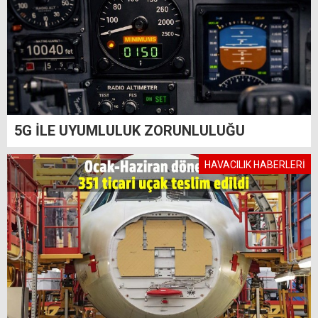
5G İLE UYUMLULUK ZORUNLULUĞU
HAVACILIK HABERLERİ