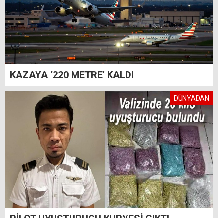
KAZAYA ‘220 METRE' KALDI
DÜNYADAN