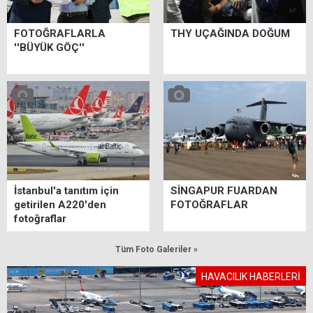
FOTOĞRAFLARLA
THY UÇAĞINDA DOĞUM
''BÜYÜK GÖÇ''
İstanbul'a tanıtım için
SİNGAPUR FUARDAN
getirilen A220'den
FOTOĞRAFLAR
fotoğraflar
Tüm Foto Galeriler »
HAVACILIK HABERLERİ