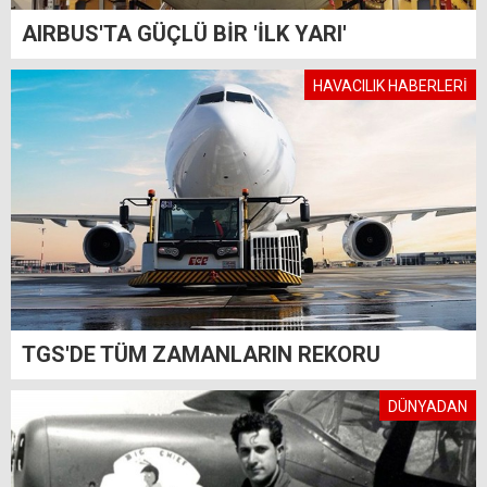
AIRBUS'TA GÜÇLÜ BİR 'İLK YARI'
HAVACILIK HABERLERİ
TGS'DE TÜM ZAMANLARIN REKORU
DÜNYADAN