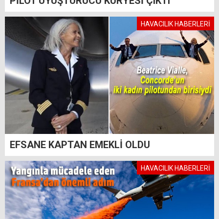
PİLOT UYUŞTURUCU KURYESİ ÇIKTI
HAVACILIK HABERLERİ
EFSANE KAPTAN EMEKLİ OLDU
HAVACILIK HABERLERİ