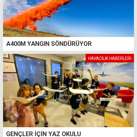
A400M YANGIN SÖNDÜRÜYOR
HAVACILIK HABERLERİ
GENÇLER İÇİN YAZ OKULU