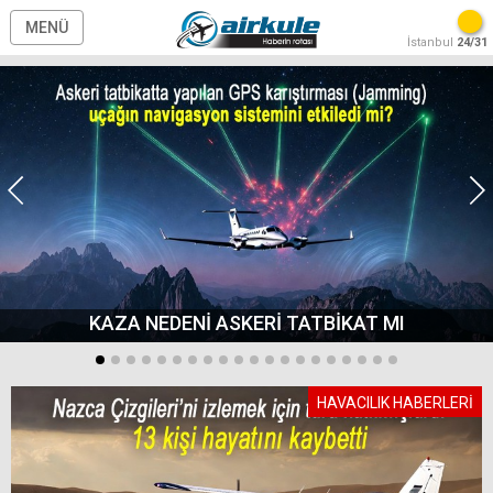
MENÜ
İstanbul
24/31
KAZA NEDENİ ASKERİ TATBİKAT MI
HAVACILIK HABERLERİ