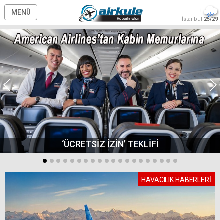
MENÜ
İstanbul
25/29
‘ÜCRETSİZ İZİN’ TEKLİFİ
HAVACILIK HABERLERİ