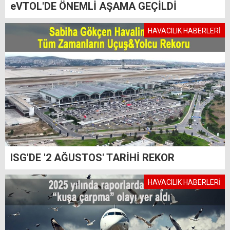
eVTOL'DE ÖNEMLİ AŞAMA GEÇİLDİ
HAVACILIK HABERLERİ
ISG'DE '2 AĞUSTOS' TARİHİ REKOR
HAVACILIK HABERLERİ