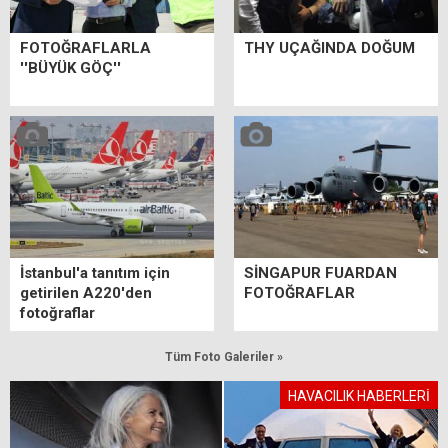
FOTOĞRAFLARLA
THY UÇAĞINDA DOĞUM
''BÜYÜK GÖÇ''
İstanbul'a tanıtım için
SİNGAPUR FUARDAN
getirilen A220'den
FOTOĞRAFLAR
fotoğraflar
Tüm Foto Galeriler »
HAVACILIK HABERLERİ