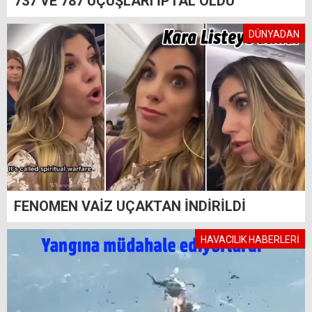
737 VE 787 UÇUŞLARI İPTAL OLDU
DÜNYADAN
FENOMEN VAİZ UÇAKTAN İNDİRİLDİ
HAVACILIK HABERLERİ