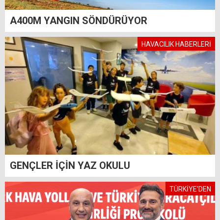
A400M YANGIN SÖNDÜRÜYOR
HAVACILIK HABERLERİ
GENÇLER İÇİN YAZ OKULU
TÜRKİYE'DEN