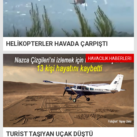
HELİKOPTERLER HAVADA ÇARPIŞTI
HAVACILIK HABERLERİ
TURİST TAŞIYAN UÇAK DÜŞTÜ