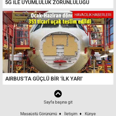
5G İLE UYUMLULUK ZORUNLULUĞU
HAVACILIK HABERLERİ
AIRBUS'TA GÜÇLÜ BİR 'İLK YARI'
Sayfa başına git
Masaüstü Görünümü
♦
İletişim
♦
Künye