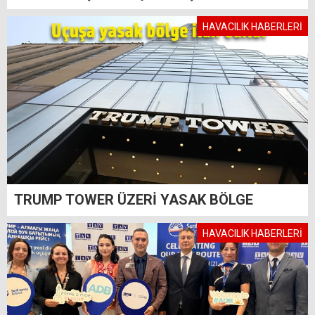
HAVACILIK HABERLERİ
TRUMP TOWER ÜZERİ YASAK BÖLGE
HAVACILIK HABERLERİ