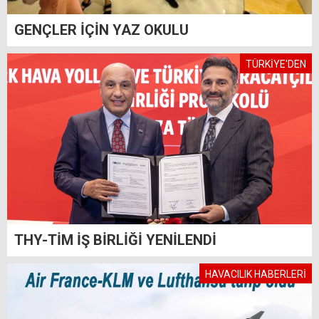
GENÇLER İÇİN YAZ OKULU
TÜRKİYE'DEN
THY-TİM İŞ BİRLİĞİ YENİLENDİ
HAVACILIK HABERLERİ