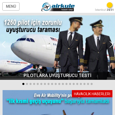
MENÜ
İstanbul
24/31
PİLOTLARA UYUŞTURUCU TESTİ
HAVACILIK HABERLERİ