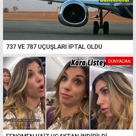
737 VE 787 UÇUŞLARI İPTAL OLDU
DÜNYADAN