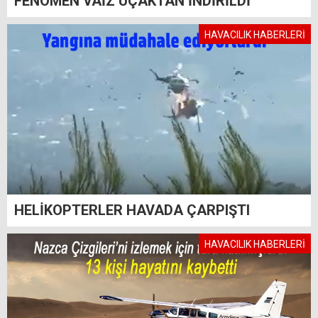
FENOMEN VAİZ UÇAKTAN İNDİRİLDİ
HAVACILIK HABERLERİ
HELİKOPTERLER HAVADA ÇARPIŞTI
HAVACILIK HABERLERİ