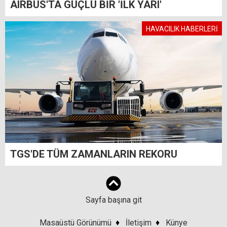
AIRBUS'TA GÜÇLÜ BİR 'İLK YARI'
HAVACILIK HABERLERİ
TGS'DE TÜM ZAMANLARIN REKORU
Sayfa başına git
Masaüstü Görünümü
♦
İletişim
♦
Künye