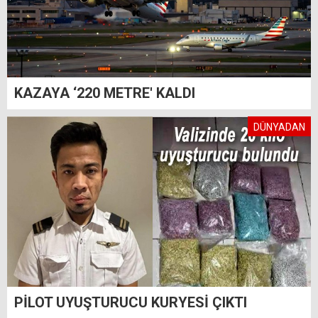
KAZAYA ‘220 METRE' KALDI
DÜNYADAN
PİLOT UYUŞTURUCU KURYESİ ÇIKTI