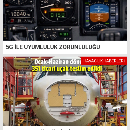
5G İLE UYUMLULUK ZORUNLULUĞU
HAVACILIK HABERLERİ