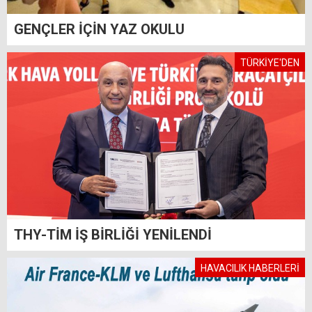
GENÇLER İÇİN YAZ OKULU
TÜRKİYE'DEN
THY-TİM İŞ BİRLİĞİ YENİLENDİ
HAVACILIK HABERLERİ