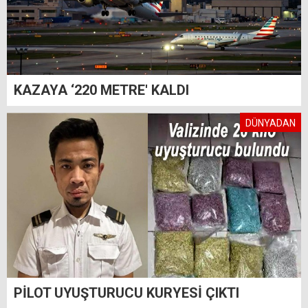
KAZAYA ‘220 METRE' KALDI
DÜNYADAN
PİLOT UYUŞTURUCU KURYESİ ÇIKTI