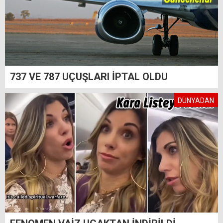
737 VE 787 UÇUŞLARI İPTAL OLDU
DÜNYADAN