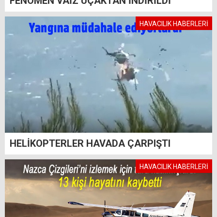
FENOMEN VAİZ UÇAKTAN İNDİRİLDİ
HAVACILIK HABERLERİ
HELİKOPTERLER HAVADA ÇARPIŞTI
HAVACILIK HABERLERİ