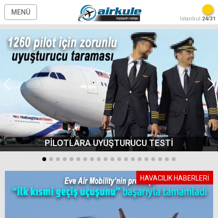
MENÜ
İstanbul
24/31
PİLOTLARA UYUŞTURUCU TESTİ
HAVACILIK HABERLERİ