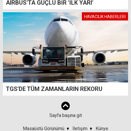
AIRBUS'TA GÜÇLÜ BİR 'İLK YARI'
HAVACILIK HABERLERİ
TGS'DE TÜM ZAMANLARIN REKORU
Sayfa başına git
Masaüstü Görünümü
♦
İletişim
♦
Künye