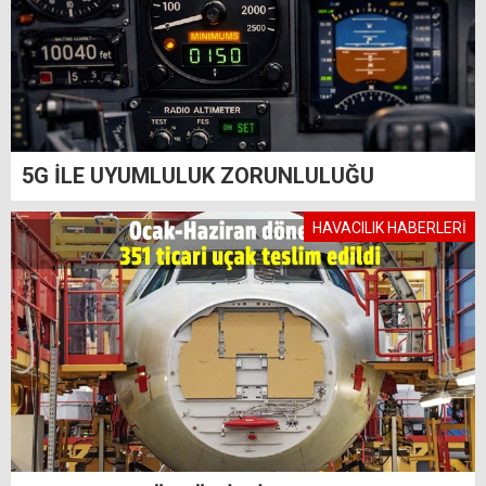
5G İLE UYUMLULUK ZORUNLULUĞU
HAVACILIK HABERLERİ