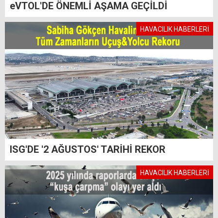
eVTOL'DE ÖNEMLİ AŞAMA GEÇİLDİ
HAVACILIK HABERLERİ
ISG'DE '2 AĞUSTOS' TARİHİ REKOR
HAVACILIK HABERLERİ