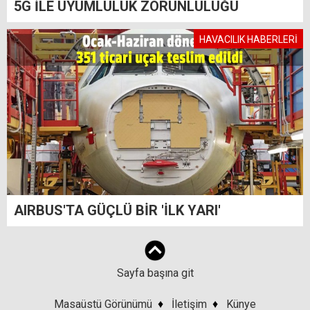
5G İLE UYUMLULUK ZORUNLULUĞU
HAVACILIK HABERLERİ
AIRBUS'TA GÜÇLÜ BİR 'İLK YARI'
Sayfa başına git
Masaüstü Görünümü
♦
İletişim
♦
Künye