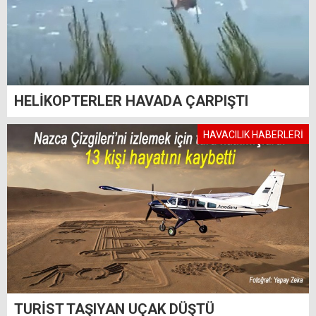
HELİKOPTERLER HAVADA ÇARPIŞTI
HAVACILIK HABERLERİ
TURİST TAŞIYAN UÇAK DÜŞTÜ