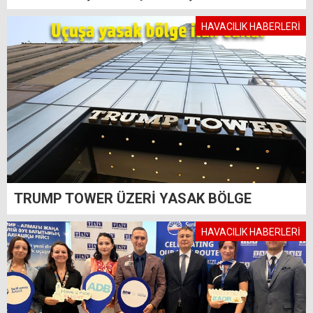
HAVACILIK HABERLERİ
TRUMP TOWER ÜZERİ YASAK BÖLGE
HAVACILIK HABERLERİ