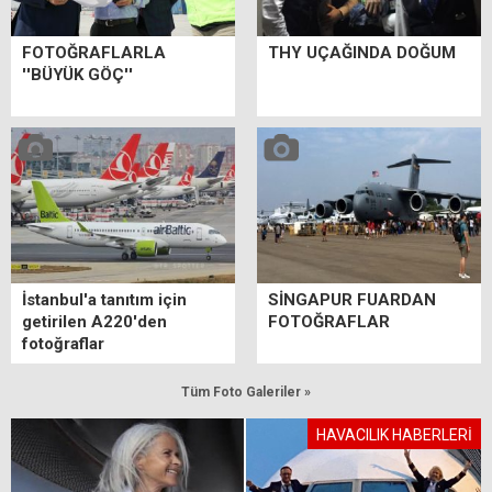
FOTOĞRAFLARLA
THY UÇAĞINDA DOĞUM
''BÜYÜK GÖÇ''
İstanbul'a tanıtım için
SİNGAPUR FUARDAN
getirilen A220'den
FOTOĞRAFLAR
fotoğraflar
Tüm Foto Galeriler »
HAVACILIK HABERLERİ