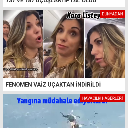
737 VE 787 UÇUŞLARI İPTAL OLDU
DÜNYADAN
FENOMEN VAİZ UÇAKTAN İNDİRİLDİ
HAVACILIK HABERLERİ