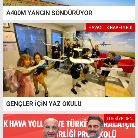
A400M YANGIN SÖNDÜRÜYOR
HAVACILIK HABERLERİ
GENÇLER İÇİN YAZ OKULU
TÜRKİYE'DEN