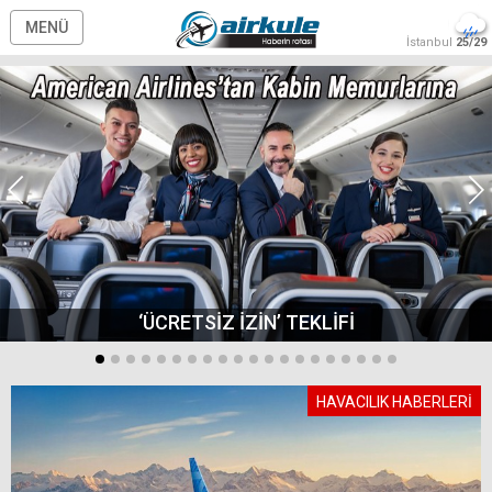
MENÜ
İstanbul
25/29
‘ÜCRETSİZ İZİN’ TEKLİFİ
HAVACILIK HABERLERİ