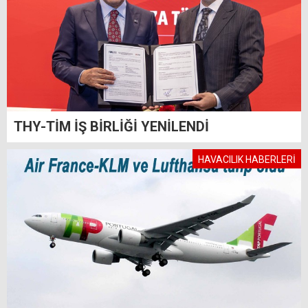
THY-TİM İŞ BİRLİĞİ YENİLENDİ
HAVACILIK HABERLERİ