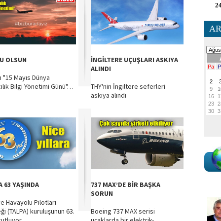
24
AR
U OLSUN
İNGİLTERE UÇUŞLARI ASKIYA
ALINDI
 "15 Mayıs Dünya
ılık Bilgi Yönetimi Günü"…
THY'nin İngiltere seferleri
askıya alındı
A 63 YAŞINDA
737 MAX’DE BİR BAŞKA
SORUN
ye Havayolu Pilotları
ği (TALPA) kuruluşunun 63.
Boeing 737 MAX serisi
 kutluyor
uçaklarda bir elektrik-