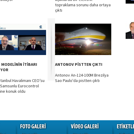
topraklama sorunu daha ortaya
çıktı
' MODELİNİN İTİBARI
ANTONOV PİSTTEN ÇIKTI
ÜYOR
Antonov An-124-100M Brezilya
stanbul Havalimanı CEO’su
Sao Paulo'da pistten çıktı
 Samsunlu Eurocontrol
ine konuk oldu