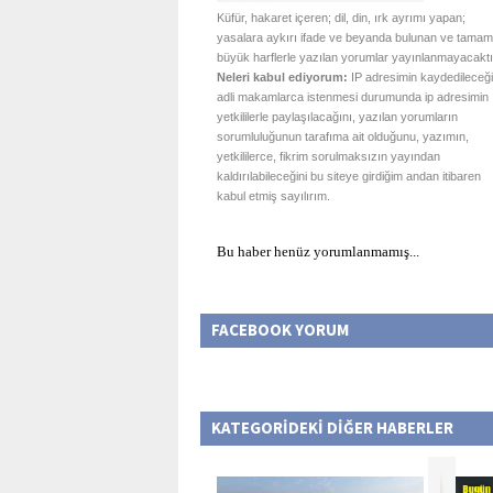
Küfür, hakaret içeren; dil, din, ırk ayrımı yapan;
yasalara aykırı ifade ve beyanda bulunan ve tamam
büyük harflerle yazılan yorumlar yayınlanmayacaktı
Neleri kabul ediyorum:
IP adresimin kaydedileceği
adli makamlarca istenmesi durumunda ip adresimin
yetkililerle paylaşılacağını, yazılan yorumların
sorumluluğunun tarafıma ait olduğunu, yazımın,
yetkililerce, fikrim sorulmaksızın yayından
kaldırılabileceğini bu siteye girdiğim andan itibaren
kabul etmiş sayılırım.
Bu haber henüz yorumlanmamış...
FACEBOOK YORUM
KATEGORİDEKİ DİĞER HABERLER