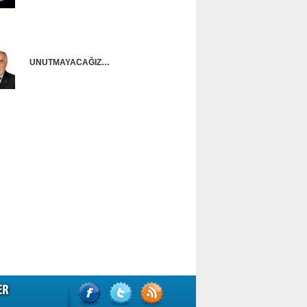
Onur Güntürkün
UNUTMAYACAĞIZ…
Ünal Başusta