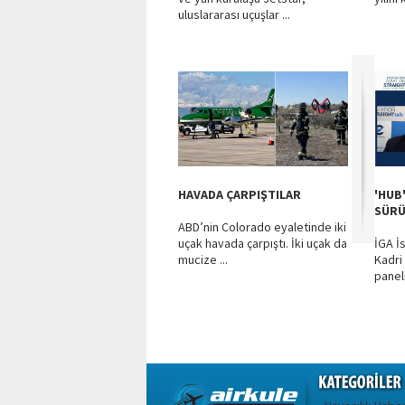
uluslararası uçuşlar ...
HAVADA ÇARPIŞTILAR
'HUB
SÜR
ABD’nin Colorado eyaletinde iki
uçak havada çarpıştı. İki uçak da
İGA İ
mucize ...
Kadri
panel