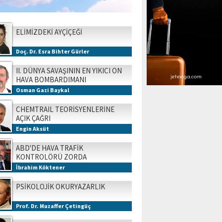
ELİMİZDEKİ AYÇİÇEĞİ
Doç. Dr. Esra Bihter Gürler
II. DÜNYA SAVAŞININ EN YIKICI ON
HAVA BOMBARDIMANI
Osman Gazi Baykal
CHEMTRAIL TEORİSYENLERİNE
AÇIK ÇAĞRI
Engin Aksüt
ABD'DE HAVA TRAFİK
KONTROLÖRÜ ZORDA
İbrahim Köktener
PSİKOLOJİK OKURYAZARLIK
Prof. Dr. Muzaffer Çetingüç