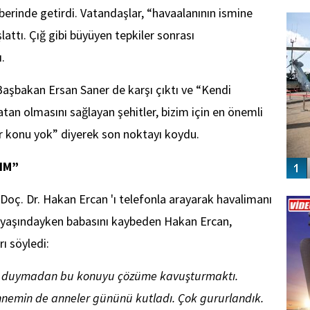
FO
aberinde getirdi. Vatandaşlar, “havaalanının ismine
SİNG
tı. Çığ gibi büyüyen tepkiler sonrası
.
 Başbakan Ersan Saner de karşı çıktı ve “Kendi
vatan olmasını sağlayan şehitler, bizim için en önemli
 konu yok” diyerek son noktayı koydu.
IM”
Vİ
 Doç. Dr. Hakan Ercan 'ı telefonla arayarak havalimanı
ENGEL
13 yaşındayken babasını kaybeden Hakan Ercan,
ı söyledi:
m duymadan bu konuyu çözüme kavuşturmaktı.
nnemin de anneler gününü kutladı. Çok gururlandık.