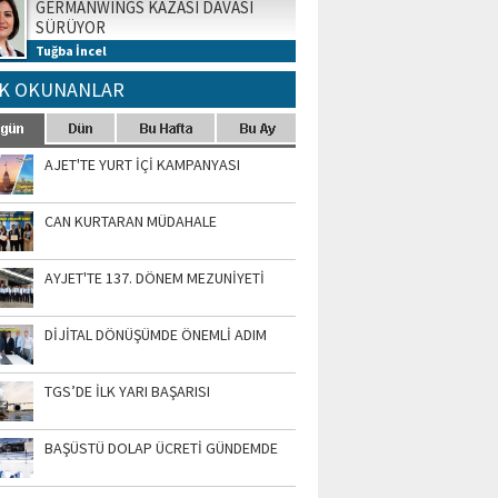
GERMANWINGS KAZASI DAVASI
SÜRÜYOR
Tuğba İncel
K OKUNANLAR
AJET'TE YURT İÇİ KAMPANYASI
CAN KURTARAN MÜDAHALE
AYJET'TE 137. DÖNEM MEZUNİYETİ
DİJİTAL DÖNÜŞÜMDE ÖNEMLİ ADIM
TGS’DE İLK YARI BAŞARISI
BAŞÜSTÜ DOLAP ÜCRETİ GÜNDEMDE