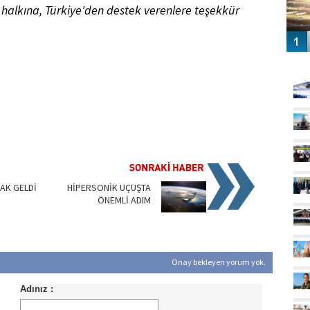
halkına, Türkiye'den destek verenlere teşekkür
GÜ
ÇAK GELDİ
HİPERSONİK UÇUŞTA
ÖNEMLİ ADIM
Onay bekleyen yorum yok.