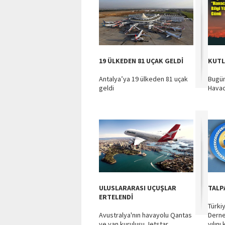
19 ÜLKEDEN 81 UÇAK GELDİ
KUTL
Antalya’ya 19 ülkeden 81 uçak
Bugün
geldi
Havac
ULUSLARARASI UÇUŞLAR
TALP
ERTELENDİ
Türki
Avustralya'nın havayolu Qantas
Derne
ve yan kuruluşu Jetstar,
yılını