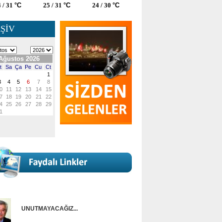
 / 31
°C
25 / 31
°C
24 / 30
°C
ŞİV
UNUTMAYACAĞIZ...