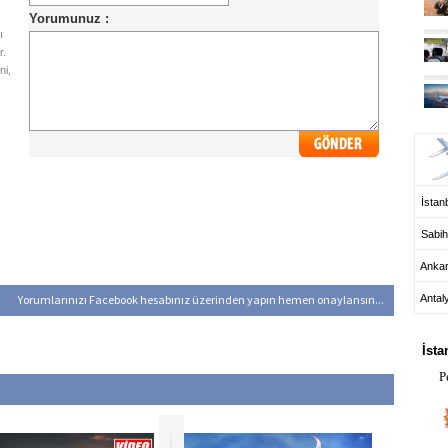
ı
r.
ni,
UÇ
İstanb
Sabih
Anka
Yorumlarınızı Facebook hesabınız üzerinden yapın hemen onaylansın...
Antal
HA
İsta
P