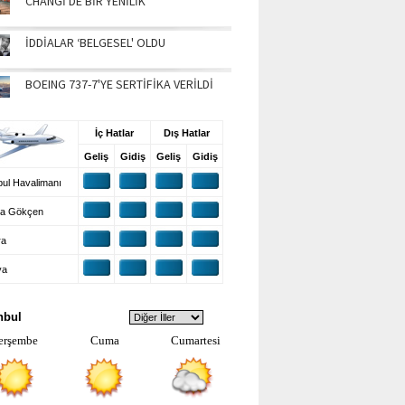
CHANGİ'DE BİR YENİLİK
İDDİALAR ‘BELGESEL' OLDU
BOEING 737-7'YE SERTİFİKA VERİLDİ
UŞ BİLGİLERİ
İç Hatlar
Dış Hatlar
Geliş
Gidiş
Geliş
Gidiş
ul Havalimanı
a Gökçen
ra
ya
VA DURUMU
nbul
erşembe
Cuma
Cumartesi