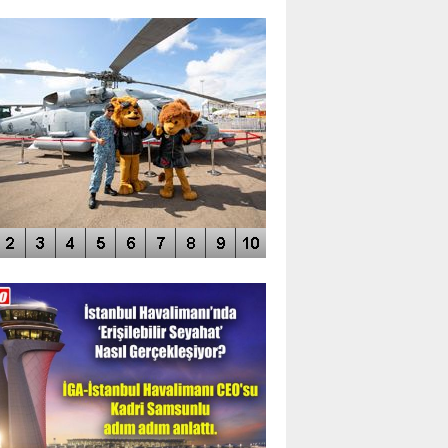
TO GALERİ
APUR AIRSHOW-2020
DEO GALERİ
LERİN AŞILDIĞI HAVALİMANI