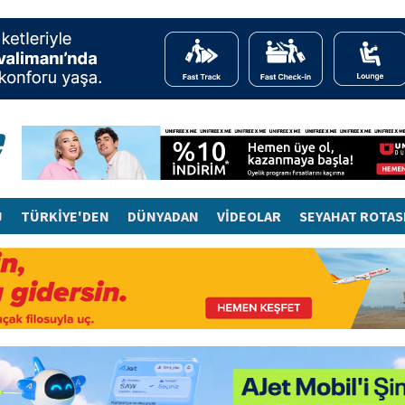
J
TÜRKİYE'DEN
DÜNYADAN
VİDEOLAR
SEYAHAT ROTAS