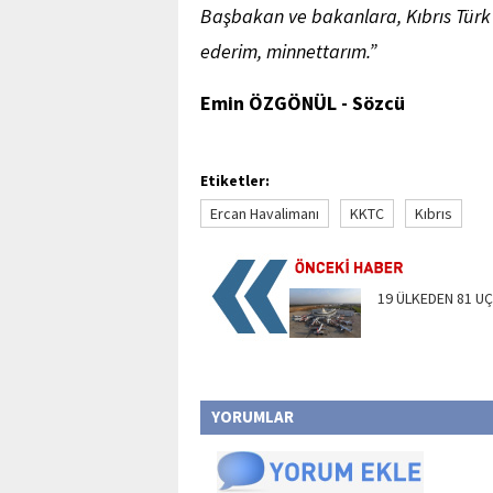
Başbakan ve bakanlara, Kıbrıs Türk 
ederim, minnettarım.”
Emin ÖZGÖNÜL - Sözcü
Etiketler:
Ercan Havalimanı
KKTC
Kıbrıs
19 ÜLKEDEN 81 U
YORUMLAR