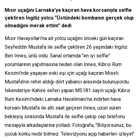
Mısır uçağını Larnaka’ya kaçıran hava korsanıyla selfie
çektiren İngiliz yolcu “Üstündeki bombanın gerçek olup
olmadığını merak ettim” dedi
Mısır Havayolları'na ait yolcu uçağını önceki gün kaçıran
Seyfeddin Mustafa ile selfie çektiren 26 yaşındaki İngiliz
Ben Innes, ünlü oldu. Sanal ortamda "en iyi selfie"
yorumlarının yapılmasına neden olan Innes, Kıbrıs Rum
Kesimi'nde yaşayan eski eşi için uçağı kaçıran Mısırlı
Mustafa'nın rehin aldığı dört yabancı arasında bulunuyordu.
İskenderiye-Kahire seferi yapan MS181 sayılı uçağı Kıbrıs
Rum Kesimi'ndeki Larnaka Havalimanı'na indirten hava
korsanı Mustafa ile altı saat geçiren Innes, uzun süren
bekleyiş sırasında Mustafa ile selfie çekip cep telefonu
mesajıyla arkadaşlarına yolladı. Fotoğrafa, "Biliyorsunuz, bu
çocuk korku nedir bilmez. Televizyonu açıp haberleri izleyin"