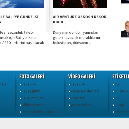
İLE BALİ'YE GÜNDE İKİ
AIR VENTURE OSKOSH REKOR
R
KIRDI
tes, sezonluk talebi
Dünyanın dört bir yanından
amak için Bali'ye ikinci
gelen havacılık meraklılarını
k A380 seferini başlatacak
buluşturan, dünyanın ...
leri
Havacılık
Havacılık
thy
•
•
•
Uçuş Eğitim
Reklam Videoları
United A
•
•
•
Havalimanları
Röportaj
Çin
•
•
•
Göklere Veda
Video Haber
Dubai
•
•
•
ı
Havacılık Emekçileri
savunm
•
•