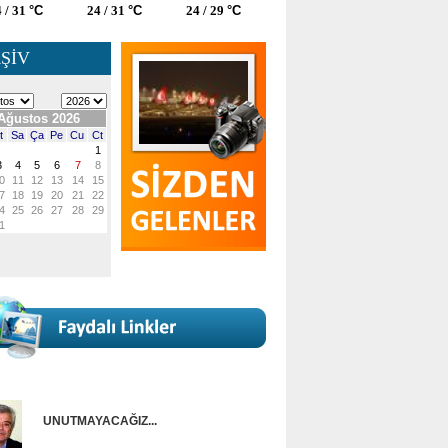
 / 31
°C
24 / 31
°C
24 / 29
°C
ŞİV
UNUTMAYACAĞIZ...