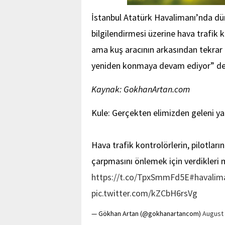
İstanbul Atatürk Havalimanı’nda dün
bilgilendirmesi üzerine hava trafik
ama kuş aracının arkasından tekrar
yeniden konmaya devam ediyor” de
Kaynak: GokhanArtan.com
Kule: Gerçekten elimizden geleni ya
Hava trafik kontrolörlerin, pilotların
çarpmasını önlemek için verdikleri 
https://t.co/TpxSmmFd5E
#havalim
pic.twitter.com/kZCbH6rsVg
— Gökhan Artan (@gokhanartancom)
August 