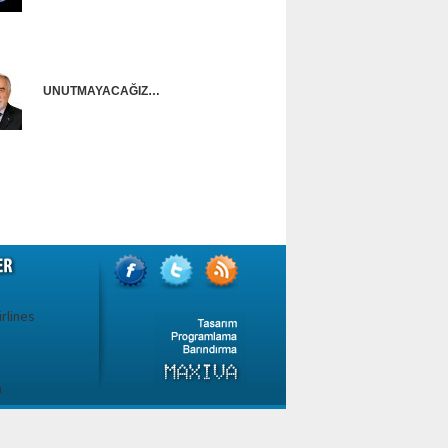
Onur Güntürkün
UNUTMAYACAĞIZ…
Ünal Başusta
irlines
a