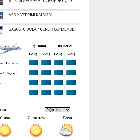
97 YAŞINDA KANAT ÜZERİNDE UÇTU
ABD YAPTIRIMI KALDIRDI
BAŞÜSTÜ DOLAP ÜCRETİ GÜNDEMDE
UŞ BİLGİLERİ
İç Hatlar
Dış Hatlar
Geliş
Gidiş
Geliş
Gidiş
ul Havalimanı
a Gökçen
ra
ya
VA DURUMU
nbul
Cuma
Cumartesi
Pazar