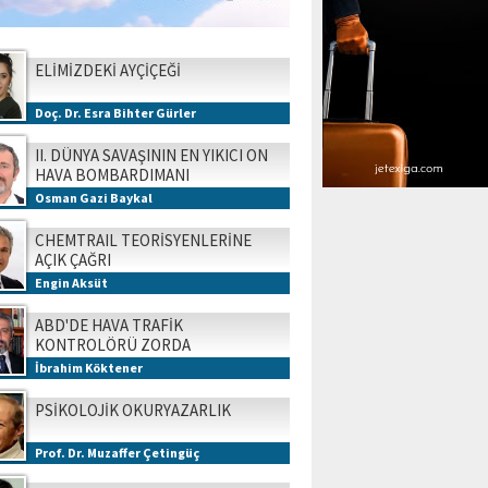
ELİMİZDEKİ AYÇİÇEĞİ
Doç. Dr. Esra Bihter Gürler
II. DÜNYA SAVAŞININ EN YIKICI ON
HAVA BOMBARDIMANI
Osman Gazi Baykal
CHEMTRAIL TEORİSYENLERİNE
AÇIK ÇAĞRI
Engin Aksüt
ABD'DE HAVA TRAFİK
KONTROLÖRÜ ZORDA
İbrahim Köktener
PSİKOLOJİK OKURYAZARLIK
Prof. Dr. Muzaffer Çetingüç