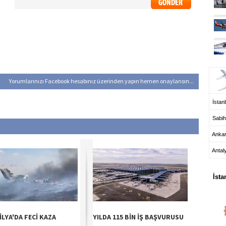
UÇ
Yorumlarınızı Facebook hesabınız üzerinden yapın hemen onaylansın...
İstanb
Sabih
Anka
Antal
HA
İsta
İLYA'DA FECİ KAZA
YILDA 115 BİN İŞ BAŞVURUSU