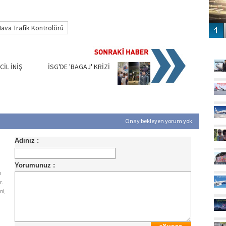
ava Trafik Kontrolörü
GÜ
İL İNİŞ
İSG'DE 'BAGAJ' KRİZİ
Onay bekleyen yorum yok.
ı
r.
ni,