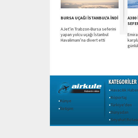
BURSA UÇAĞI İSTANBUL'A İNDİ
A380 
SEFE
AJet’in Trabzon-Bursa seferini
yapan yolcu uçağı İstanbul
Emira
Havalimanı’na divert etti
karşıl
günlü
Havacılık Haber
•
Röportaj
•
Künye
•
Türkiye'den
•
İletişim
•
Dünyadan
•
Seyahat Rotas
•