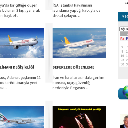
24
ya'da bir çiftliğe düşen
İGA İstanbul Havalimanı
a bulunan 3 kişi, yanarak
istihdama yaptığı katkıyla da
ını kaybetti
dikkat çekiyor. ...
AR
LİMANI DEĞİŞİKLİĞİ
SEFERLERE DÜZENLEME
us, Adana uçuşlarının 11
İran ve İsrail arasındaki gerilim
s tarihi itibarıyla yeni
sonrası, uçuş güvenliği
ak ...
nedeniyle Pegasus ...