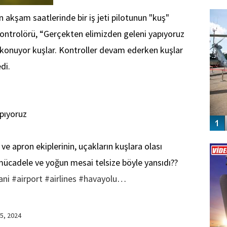
FO
SİNG
 akşam saatlerinde bir iş jeti pilotunun "kuş"
 kontrolörü, “Gerçekten elimizden geleni yapıyoruz
 konuyor kuşlar. Kontroller devam ederken kuşlar
di.
pıyoruz
Vİ
 ve apron ekiplerinin, uçakların kuşlara olası
ENGEL
mücadele ve yoğun mesai telsize böyle yansıdı??
ani
#airport
#airlines
#havayolu
…
5, 2024