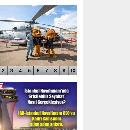
TO GALERİ
APUR AIRSHOW-2020
DEO GALERİ
LERİN AŞILDIĞI HAVALİMANI