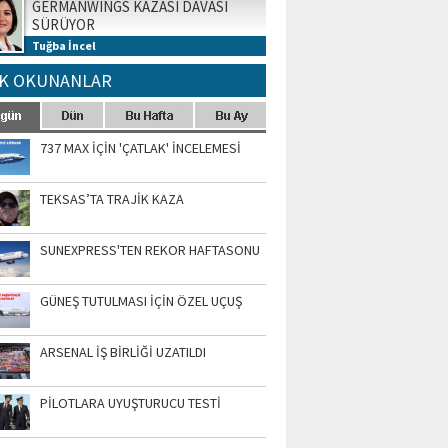
GERMANWINGS KAZASI DAVASI
SÜRÜYOR
Tuğba İncel
K OKUNANLAR
737 MAX İÇİN 'ÇATLAK' İNCELEMESİ
TEKSAS’TA TRAJİK KAZA
SUNEXPRESS'TEN REKOR HAFTASONU
GÜNEŞ TUTULMASI İÇİN ÖZEL UÇUŞ
ARSENAL İŞ BİRLİĞİ UZATILDI
PİLOTLARA UYUŞTURUCU TESTİ