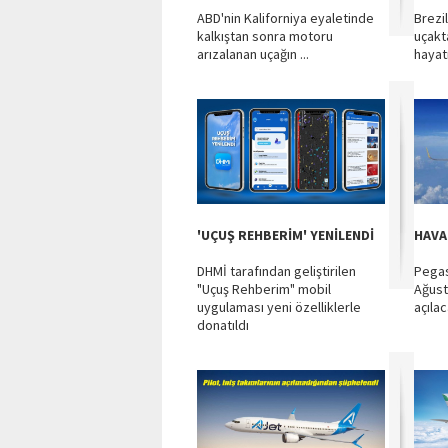
ABD'nin Kaliforniya eyaletinde
Brezil
kalkıştan sonra motoru
uçakt
arızalanan uçağın ...
hayat
'UÇUŞ REHBERİM' YENİLENDİ
HAVA
DHMİ tarafından geliştirilen
Pegas
"Uçuş Rehberim" mobil
Ağusto
uygulaması yeni özelliklerle
açılac
donatıldı