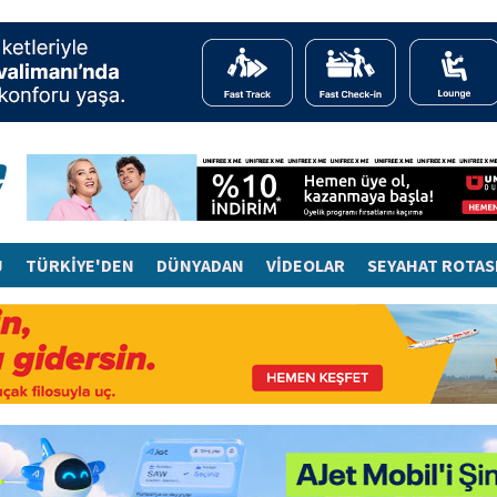
J
TÜRKİYE'DEN
DÜNYADAN
VİDEOLAR
SEYAHAT ROTAS