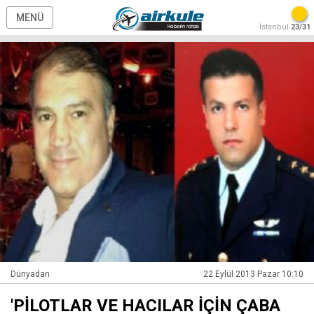
MENÜ
İstanbul
23/31
Dünyadan
22 Eylül 2013 Pazar 10:10
'PİLOTLAR VE HACILAR İÇİN ÇABA