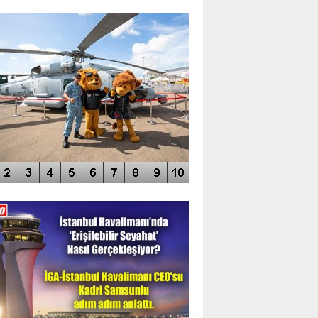
TO GALERİ
APUR AIRSHOW-2020
DEO GALERİ
LERİN AŞILDIĞI HAVALİMANI