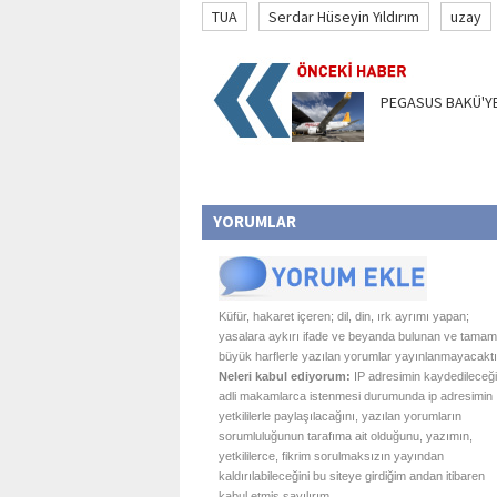
TUA
Serdar Hüseyin Yıldırım
uzay
PEGASUS BAKÜ'Y
YORUMLAR
Küfür, hakaret içeren; dil, din, ırk ayrımı yapan;
yasalara aykırı ifade ve beyanda bulunan ve tamam
büyük harflerle yazılan yorumlar yayınlanmayacaktı
Neleri kabul ediyorum:
IP adresimin kaydedileceği
adli makamlarca istenmesi durumunda ip adresimin
yetkililerle paylaşılacağını, yazılan yorumların
sorumluluğunun tarafıma ait olduğunu, yazımın,
yetkililerce, fikrim sorulmaksızın yayından
kaldırılabileceğini bu siteye girdiğim andan itibaren
kabul etmiş sayılırım.