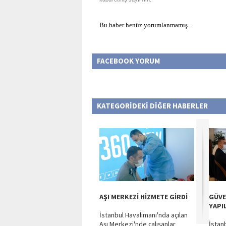
Bu haber henüz yorumlanmamış...
FACEBOOK YORUM
KATEGORİDEKİ DİĞER HABERLER
AŞI MERKEZİ HİZMETE GİRDİ
GÜVE
YAPI
İstanbul Havalimanı'nda açılan
Aşı Merkezi'nde çalışanlar
İstan