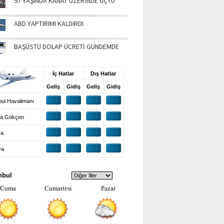
97 YAŞINDA KANAT ÜZERİNDE UÇTU
ABD YAPTIRIMI KALDIRDI
BAŞÜSTÜ DOLAP ÜCRETİ GÜNDEMDE
UŞ BİLGİLERİ
İç Hatlar
Dış Hatlar
Geliş
Gidiş
Geliş
Gidiş
ul Havalimanı
a Gökçen
ra
ya
VA DURUMU
nbul
Cuma
Cumartesi
Pazar