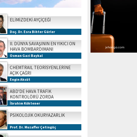
ELİMİZDEKİ AYÇİÇEĞİ
Doç. Dr. Esra Bihter Gürler
II. DÜNYA SAVAŞININ EN YIKICI ON
HAVA BOMBARDIMANI
Osman Gazi Baykal
CHEMTRAIL TEORİSYENLERİNE
AÇIK ÇAĞRI
Engin Aksüt
ABD'DE HAVA TRAFİK
KONTROLÖRÜ ZORDA
İbrahim Köktener
PSİKOLOJİK OKURYAZARLIK
Prof. Dr. Muzaffer Çetingüç