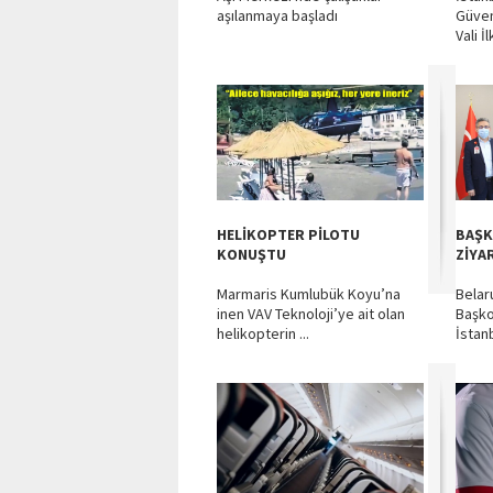
aşılanmaya başladı
Güven
Vali İl
HELİKOPTER PİLOTU
BAŞK
KONUŞTU
ZİYA
Marmaris Kumlubük Koyu’na
Belar
inen VAV Teknoloji’ye ait olan
Başko
helikopterin ...
İstanb