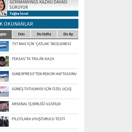
GERMANWINGS KAZASI DAVASI
SÜRÜYOR
Tuğba İncel
K OKUNANLAR
737 MAX İÇİN 'ÇATLAK' İNCELEMESİ
TEKSAS’TA TRAJİK KAZA
SUNEXPRESS'TEN REKOR HAFTASONU
GÜNEŞ TUTULMASI İÇİN ÖZEL UÇUŞ
ARSENAL İŞ BİRLİĞİ UZATILDI
PİLOTLARA UYUŞTURUCU TESTİ