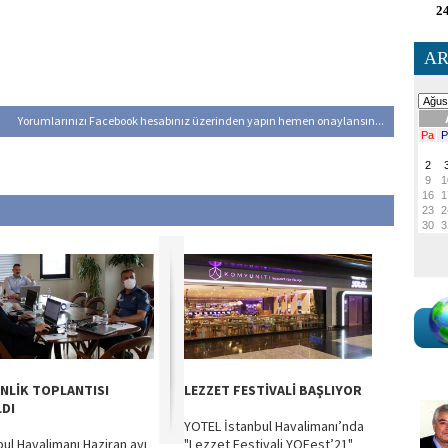
24
AR
Yorumlarınızı Facebook hesabınız üzerinden yapın hemen onaylansın...
NLİK TOPLANTISI
LEZZET FESTİVALİ BAŞLIYOR
LDI
YOTEL İstanbul Havalimanı’nda
bul Havalimanı Haziran ayı
"Lezzet Festivali YOFest’21"