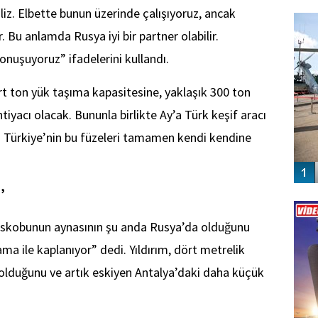
FO
iz. Elbette bunun üzerinde çalışıyoruz, ancak
SİNG
ar. Bu anlamda Rusya iyi bir partner olabilir.
nuşuyoruz” ifadelerini kullandı.
dört ton yük taşıma kapasitesine, yaklaşık 300 ton
htiyacı olacak. Bununla birlikte Ay’a Türk keşif aracı
a Türkiye’nin bu füzeleri tamamen kendi kendine
’
Vİ
ENGEL
skobunun aynasının şu anda Rusya’da olduğunu
lama ile kaplanıyor” dedi. Yıldırım, dört metrelik
olduğunu ve artık eskiyen Antalya’daki daha küçük