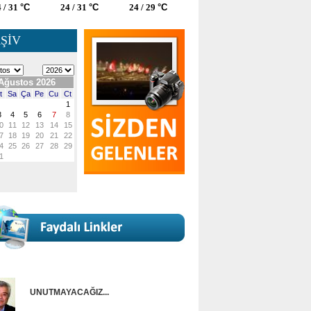
 / 31
°C
24 / 31
°C
24 / 29
°C
ŞİV
UNUTMAYACAĞIZ...