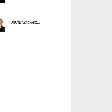
Onur Güntürkün
UNUTMAYACAĞIZ…
Ünal Başusta