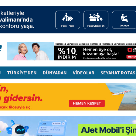
J
TÜRKİYE'DEN
DÜNYADAN
VİDEOLAR
SEYAHAT ROTAS