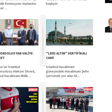
lik Komisyonu toplantısı
başlıyor
ker ...
ONSOLOSTAN VALİYE
''LEED ALTIN'' SERTİFİKALI
RET
CAMİ
us’un İstanbul
İstanbul Havalimanı
nsolosu Aleksei Shved,
güneyindeki Havalimanı Şehri
ul Havalimanı Mülki ...
içerisinde yer alan Ali ...