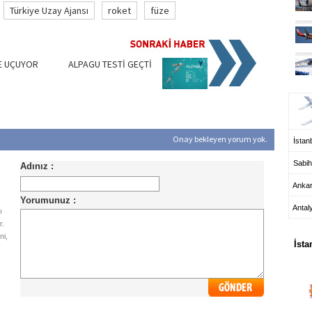
Türkiye Uzay Ajansı
roket
füze
E UÇUYOR
ALPAGU TESTİ GEÇTİ
UÇ
Onay bekleyen yorum yok.
İstanb
Sabih
Anka
Antal
ı
HA
r.
ni,
İsta