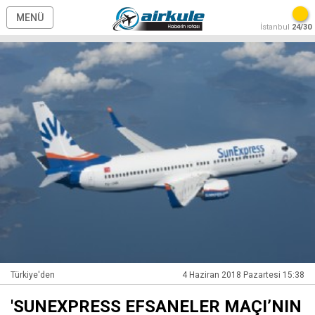
MENÜ
İstanbul
24/30
Türkiye'den
4 Haziran 2018 Pazartesi 15:38
'SUNEXPRESS EFSANELER MAÇI’NIN