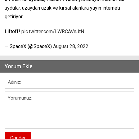
uydular, uzaydan uzak ve kırsal alanlara yayın interneti
getiriyor.
Liftoff!
pic.twitter.com/LWRCAVnJtN
— SpaceX (@SpaceX)
August 28, 2022
Yorum Ekle
Gönder