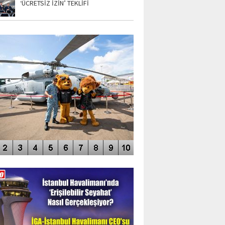
‘ÜCRETSİZ İZİN’ TEKLİFİ
TO GALERİ
APUR AIRSHOW-2020
DEO GALERİ
LERİN AŞILDIĞI HAVALİMANI