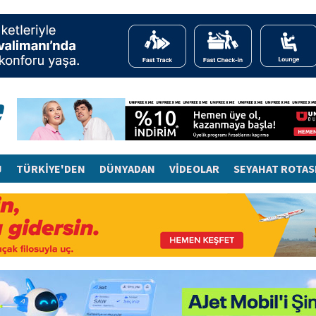
J
TÜRKİYE'DEN
DÜNYADAN
VİDEOLAR
SEYAHAT ROTAS