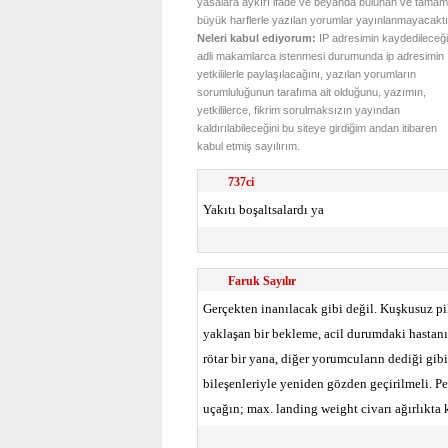
yasalara aykırı ifade ve beyanda bulunan ve tamam
büyük harflerle yazılan yorumlar yayınlanmayacaktı
Neleri kabul ediyorum:
IP adresimin kaydedileceği
adli makamlarca istenmesi durumunda ip adresimin
yetkililerle paylaşılacağını, yazılan yorumların
sorumluluğunun tarafıma ait olduğunu, yazımın,
yetkililerce, fikrim sorulmaksızın yayından
kaldırılabileceğini bu siteye girdiğim andan itibaren
kabul etmiş sayılırım.
737ci
Yakıtı boşaltsalardı ya
Faruk Sayılır
Gerçekten inanılacak gibi değil. Kuşkusuz pil
yaklaşan bir bekleme, acil durumdaki hastanı
rötar bir yana, diğer yorumcuların dediği gib
bileşenleriyle yeniden gözden geçirilmeli. P
uçağın; max. landing weight civarı ağırlıkta 