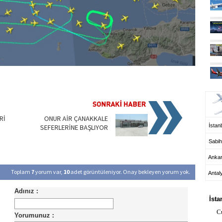
UÇ
Rİ
ONUR AİR ÇANAKKALE
İstanb
SEFERLERİNE BAŞLIYOR
Sabih
Anka
Toplam
7
yorum var,
10
adet görüntüleniyor. Onay bekleyen yorum yok.
Antal
HA
İsta
C