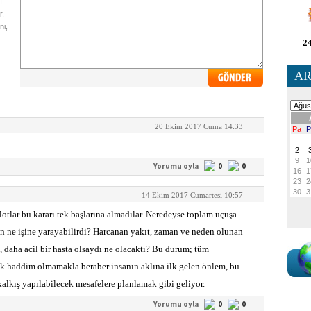
ı
r.
ni,
24
AR
20 Ekim 2017 Cuma 14:33
Yorumu oyla
0
0
14 Ekim 2017 Cumartesi 10:57
otlar bu kararı tek başlarına almadılar. Neredeyse toplam uçuşa
n ne işine yarayabilirdi? Harcanan yakıt, zaman ve neden olunan
i, daha acil bir hasta olsaydı ne olacaktı? Bu durum; tüm
ek haddim olmamakla beraber insanın aklına ilk gelen önlem, bu
kalkış yapılabilecek mesafelere planlamak gibi geliyor.
Yorumu oyla
0
0