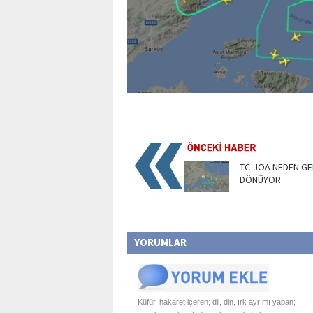
TC-JOA NEDEN GE
DÖNÜYOR
YORUMLAR
Küfür, hakaret içeren; dil, din, ırk ayrımı yapan;