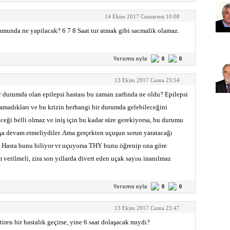
14 Ekim 2017 Cumartesi 10:08
rumunda ne yapilacak? 6 7 8 Saat tur atmak gibi sacmalik olamaz.
Yorumu oyla
0
0
13 Ekim 2017 Cuma 23:54
r durumda olan epilepsi hastası bu zaman zarfında ne oldu? Epilepsi
amadıkları ve bu krizin herhangi bir durumda gelebileceğini
ceği belli olmaz ve iniş için bu kadar süre gerekiyorsa, bu durumu
a devam etmeliydiler. Ama gerçekten uçuşun sorun yaratacağı
ı. Hasta bunu biliyor vr uçuyorsa THY bunu öğrenip ona göre
 verilmeli, zira son yıllarda divert eden uçak sayısı inanılmaz
Yorumu oyla
0
0
13 Ekim 2017 Cuma 23:47
iren bir hastalık geçirse, yine 6 saat dolaşacak mıydı?