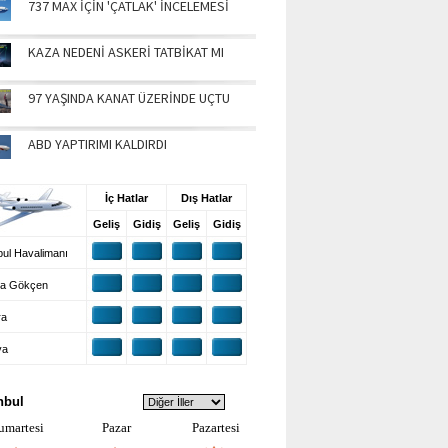
737 MAX İÇİN 'ÇATLAK' İNCELEMESİ
KAZA NEDENİ ASKERİ TATBİKAT MI
97 YAŞINDA KANAT ÜZERİNDE UÇTU
ABD YAPTIRIMI KALDIRDI
UŞ BİLGİLERİ
İç Hatlar
Dış Hatlar
Geliş
Gidiş
Geliş
Gidiş
ul Havalimanı
a Gökçen
ra
ya
VA DURUMU
nbul
umartesi
Pazar
Pazartesi