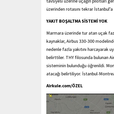
tavsiyesi üzerine uçağın pilotları g
üzerinden rotasını tekrar İstanbul’a 
YAKIT BOŞALTMA SİSTEMİ YOK
Marmara üzerinde tur atan uçak fazl
kaynaklar, Airbus 330-300 modelind
nedenle fazla yakıtını harcayarak u
belirttiler. THY filosunda bulunan 
sisteminin bulunduğu öğrenildi. Mon
atacağı belirtiliyor. İstanbul-Montr
Airkule.com/ÖZEL