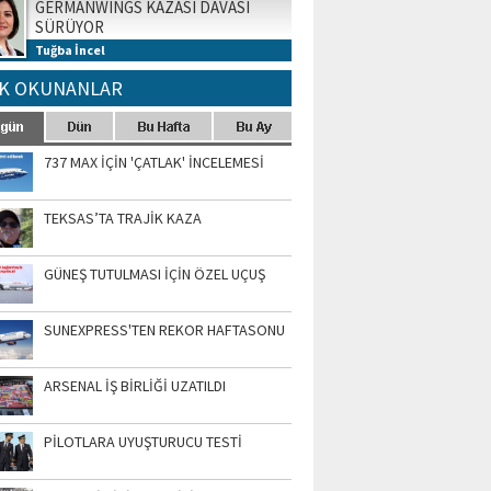
GERMANWINGS KAZASI DAVASI
SÜRÜYOR
Tuğba İncel
K OKUNANLAR
737 MAX İÇİN 'ÇATLAK' İNCELEMESİ
TEKSAS’TA TRAJİK KAZA
GÜNEŞ TUTULMASI İÇİN ÖZEL UÇUŞ
SUNEXPRESS'TEN REKOR HAFTASONU
ARSENAL İŞ BİRLİĞİ UZATILDI
PİLOTLARA UYUŞTURUCU TESTİ