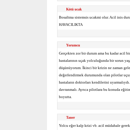
Kötü ucak
Bosaltma sistemsis ucakmi olur. Acil inis du
HAVACILIKTA
Yorumcu
Gerçekten zor bir durum ama bu kadar acil bi
hastalarının uçak yolculuğunda bir sorun yaş
düşünüyorum. İkinci bir krizin ne zaman gele
değerlendirmek durumunda olan pilotlar uçuş
hastaların doktorları kendilerini uyarmalıyd
davranmalı. Ayrıca pilotlara bu konuda eğitim
boyutta.
Taner
Yolcu eğer kalp krizi vb. acil müdahale gerekt