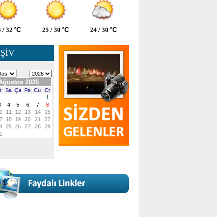
 / 32
°C
25 / 30
°C
24 / 30
°C
ŞİV