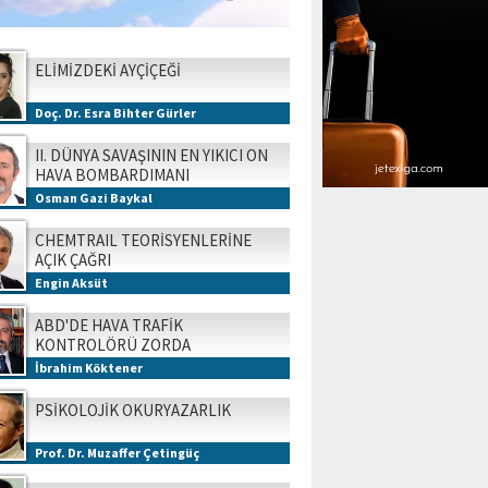
ELİMİZDEKİ AYÇİÇEĞİ
Doç. Dr. Esra Bihter Gürler
II. DÜNYA SAVAŞININ EN YIKICI ON
HAVA BOMBARDIMANI
Osman Gazi Baykal
CHEMTRAIL TEORİSYENLERİNE
AÇIK ÇAĞRI
Engin Aksüt
ABD'DE HAVA TRAFİK
KONTROLÖRÜ ZORDA
İbrahim Köktener
PSİKOLOJİK OKURYAZARLIK
Prof. Dr. Muzaffer Çetingüç