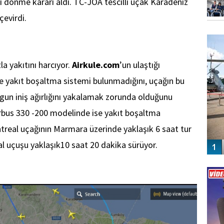
eri dönme kararı aldı. TC-JOA tescilli uçak Karadeniz
çevirdi.
FO
SİNG
a yakıtını harcıyor.
Airkule.com
’un ulaştığı
e yakıt boşaltma sistemi bulunmadığını, uçağın bu
ygun iniş ağırlığını yakalamak zorunda olduğunu
Airbus 330 -200 modelinde ise yakıt boşaltma
treal uçağının Marmara üzerinde yaklaşık 6 saat tur
eal uçuşu yaklaşık10 saat 20 dakika sürüyor.
Vİ
ENGEL