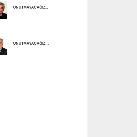
UNUTMAYACAĞIZ...
Onur Güntürkün
UNUTMAYACAĞIZ…
Ünal Başusta