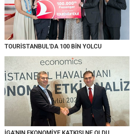
TOURİSTANBUL'DA 100 BİN YOLCU
İGA'NIN EKONOMİYE KATKISI NE OLDU