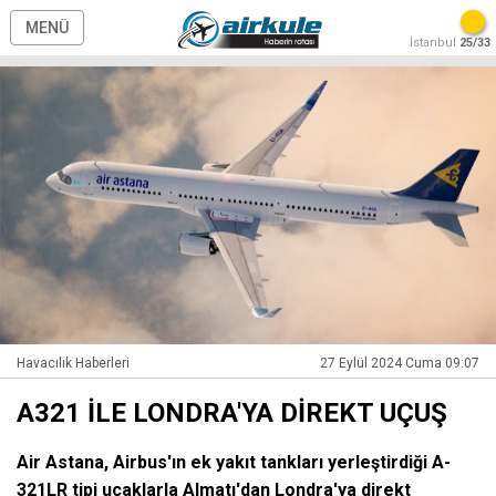
MENÜ
İstanbul
25/33
Havacılık Haberleri
27 Eylül 2024 Cuma 09:07
A321 İLE LONDRA'YA DİREKT UÇUŞ
Air Astana, Airbus'ın ek yakıt tankları yerleştirdiği A-
321LR tipi uçaklarla Almatı'dan Londra'ya direkt