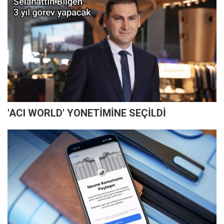
'ACI WORLD' YONETİMİNE SEÇİLDİ