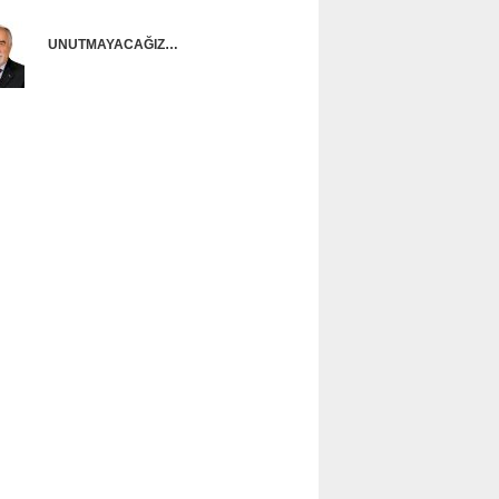
UNUTMAYACAĞIZ…
Ünal Başusta