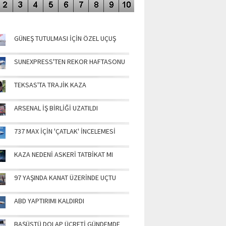
NÜN MANŞETLERİ
GÜNEŞ TUTULMASI İÇİN ÖZEL UÇUŞ
SUNEXPRESS'TEN REKOR HAFTASONU
TEKSAS'TA TRAJİK KAZA
ARSENAL İŞ BİRLİĞİ UZATILDI
737 MAX İÇİN 'ÇATLAK' İNCELEMESİ
KAZA NEDENİ ASKERİ TATBİKAT MI
97 YAŞINDA KANAT ÜZERİNDE UÇTU
ABD YAPTIRIMI KALDIRDI
BAŞÜSTÜ DOLAP ÜCRETİ GÜNDEMDE