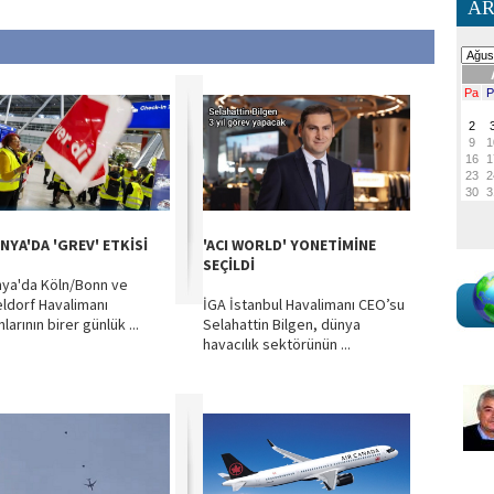
AR
NYA'DA 'GREV' ETKİSİ
'ACI WORLD' YONETİMİNE
SEÇİLDİ
ya'da Köln/Bonn ve
ldorf Havalimanı
İGA İstanbul Havalimanı CEO’su
nlarının birer günlük ...
Selahattin Bilgen, dünya
havacılık sektörünün ...