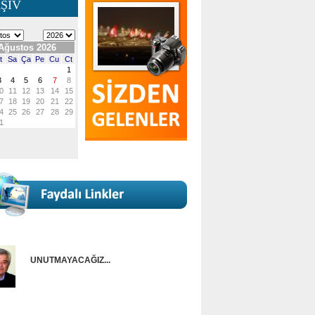
ŞİV
UNUTMAYACAĞIZ...
Onur Güntürkün