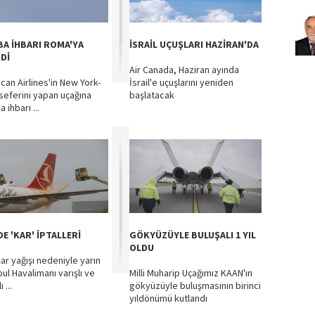
A İHBARI ROMA'YA
İSRAİL UÇUŞLARI HAZİRAN'DA
RDİ
Air Canada, Haziran ayında
can Airlines'in New York-
İsrail'e uçuşlarını yeniden
 seferini yapan uçağına
başlatacak
ihbarı ...
E 'KAR' İPTALLERİ
GÖKYÜZÜYLE BULUŞALI 1 YIL
OLDU
kar yağışı nedeniyle yarın
ul Havalimanı varışlı ve
Milli Muharip Uçağımız KAAN'ın
 ...
gökyüzüyle buluşmasının birinci
yıldönümü kutlandı