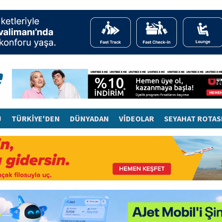
J
TÜRKİYE'DEN
DÜNYADAN
VİDEOLAR
SEYAHAT ROTAS