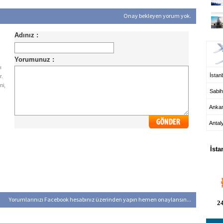
Onay bekleyen yorum yok.
UÇ
ı
İstanb
r.
ni,
Sabih
Anka
Antal
HA
İsta
Yorumlarınızı Facebook hesabınız üzerinden yapın hemen onaylansın...
24