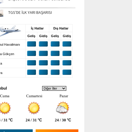
TGS'DE İLK YARI BAŞARISI
UŞ BİLGİLERİ
İç Hatlar
Dış Hatlar
Geliş
Gidiş
Geliş
Gidiş
ul Havalimanı
a Gökçen
ra
ya
VA DURUMU
nbul
Cuma
Cumartesi
Pazar
 / 31
°C
24 / 31
°C
24 / 30
°C