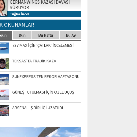
GERMANWINGS KAZASI DAVASI
SÜRÜYOR
Tuğba İncel
K OKUNANLAR
737 MAX İÇİN 'ÇATLAK' İNCELEMESİ
TEKSAS’TA TRAJİK KAZA
SUNEXPRESS'TEN REKOR HAFTASONU
GÜNEŞ TUTULMASI İÇİN ÖZEL UÇUŞ
ARSENAL İŞ BİRLİĞİ UZATILDI
TO GALERİ
APUR AIRSHOW-2020