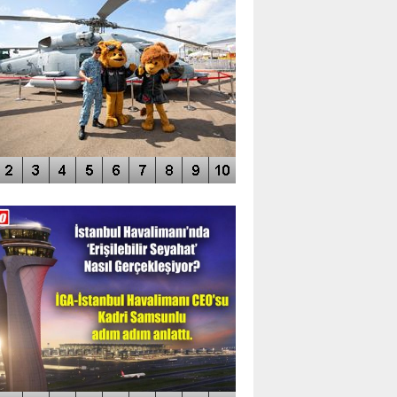
DEO GALERİ
LERİN AŞILDIĞI HAVALİMANI