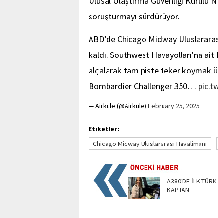
Ulusal Ulaştırma Güvenliği Kurulu NTS
soruşturmayı sürdürüyor.
ABD’de Chicago Midway Uluslararası
kaldı. Southwest Havayolları'na ait B
alçalarak tam piste teker koymak üz
Bombardier Challenger 350…
pic.
— Airkule (@Airkule)
February 25, 2025
Etiketler:
Chicago Midway Uluslararası Havalimanı
A380'DE İLK TÜRK
KAPTAN