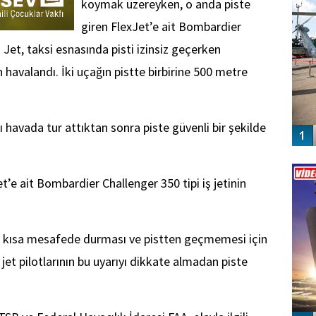
koymak üzereyken, o anda piste
giren FlexJet’e ait Bombardier
. Jet, taksi esnasında pisti izinsiz geçerken
 havalandı. İki uçağın pistte birbirine 500 metre
havada tur attıktan sonra piste güvenli bir şekilde
Vİ
ENGEL
t’e ait Bombardier Challenger 350 tipi iş jetinin
.
ine kısa mesafede durması ve pistten geçmemesi için
et pilotlarının bu uyarıyı dikkate almadan piste