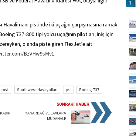
B ve Federal Havacılık İdaresi FAA, olayla ilgili
GÜ
 Havalimanı pistinde iki uçağın çarpışmasına ramak
oeing 737-800 tipi yolcu uçağının pilotları, iniş için
ereyken, o anda piste giren FlexJet’e ait
twitter.com/BzVHw9sMv1
pist
Southwest Havayolları
jet
Boeing 737
 KADIN
YANARDAĞ VE LAVLARA
MÜDAHALE