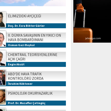
ELİMİZDEKİ AYÇİÇEĞİ
Doç. Dr. Esra Bihter Gürler
II. DÜNYA SAVAŞININ EN YIKICI ON
HAVA BOMBARDIMANI
Osman Gazi Baykal
CHEMTRAIL TEORİSYENLERİNE
AÇIK ÇAĞRI
Engin Aksüt
ABD'DE HAVA TRAFİK
KONTROLÖRÜ ZORDA
İbrahim Köktener
PSİKOLOJİK OKURYAZARLIK
Prof. Dr. Muzaffer Çetingüç