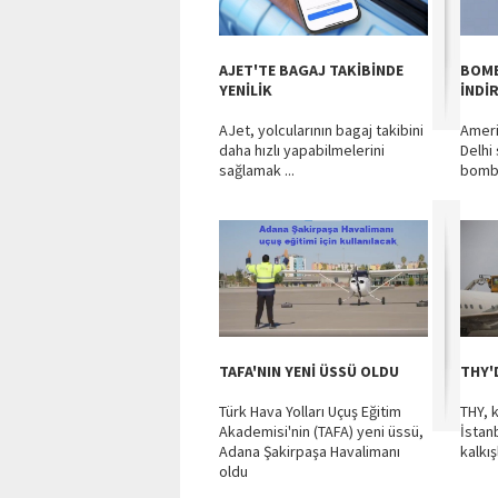
AJET'TE BAGAJ TAKİBİNDE
BOMB
YENİLİK
İNDİ
AJet, yolcularının bagaj takibini
Ameri
daha hızlı yapabilmelerini
Delhi
sağlamak ...
bomba 
TAFA'NIN YENİ ÜSSÜ OLDU
THY'D
Türk Hava Yolları Uçuş Eğitim
THY, 
Akademisi'nin (TAFA) yeni üssü,
İstanb
Adana Şakirpaşa Havalimanı
kalkışlı
oldu