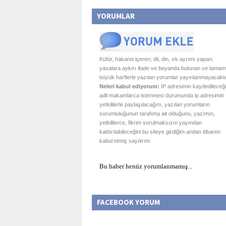
YORUMLAR
Küfür, hakaret içeren; dil, din, ırk ayrımı yapan;
yasalara aykırı ifade ve beyanda bulunan ve tamam
büyük harflerle yazılan yorumlar yayınlanmayacaktı
Neleri kabul ediyorum:
IP adresimin kaydedileceği
adli makamlarca istenmesi durumunda ip adresimin
yetkililerle paylaşılacağını, yazılan yorumların
sorumluluğunun tarafıma ait olduğunu, yazımın,
yetkililerce, fikrim sorulmaksızın yayından
kaldırılabileceğini bu siteye girdiğim andan itibaren
kabul etmiş sayılırım.
Bu haber henüz yorumlanmamış...
FACEBOOK YORUM