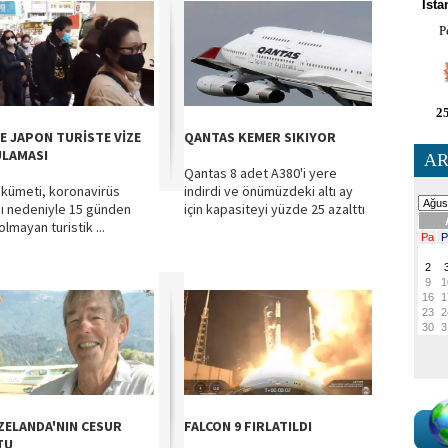
İsta
P
25
DE JAPON TURİSTE VİZE
QANTAS KEMER SIKIYOR
LAMASI
AR
Qantas 8 adet A380'i yere
ükümeti, koronavirüs
indirdi ve önümüzdeki altı ay
nı nedeniyle 15 günden
için kapasiteyi yüzde 25 azalttı
olmayan turistik ...
 ZELANDA'NIN CESUR
FALCON 9 FIRLATILDI
TU