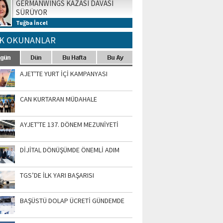
GERMANWINGS KAZASI DAVASI
SÜRÜYOR
Tuğba İncel
K OKUNANLAR
AJET'TE YURT İÇİ KAMPANYASI
CAN KURTARAN MÜDAHALE
AYJET'TE 137. DÖNEM MEZUNİYETİ
DİJİTAL DÖNÜŞÜMDE ÖNEMLİ ADIM
TGS’DE İLK YARI BAŞARISI
BAŞÜSTÜ DOLAP ÜCRETİ GÜNDEMDE