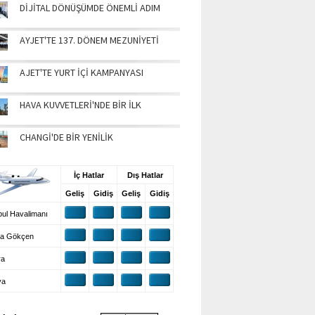
DİJİTAL DÖNÜŞÜMDE ÖNEMLİ ADIM
AYJET'TE 137. DÖNEM MEZUNİYETİ
AJET'TE YURT İÇİ KAMPANYASI
HAVA KUVVETLERİ'NDE BİR İLK
CHANGİ'DE BİR YENİLİK
UŞ BİLGİLERİ
İç Hatlar
Dış Hatlar
Geliş
Gidiş
Geliş
Gidiş
ul Havalimanı
a Gökçen
ra
ya
VA DURUMU