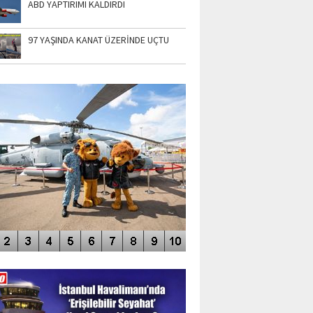
ABD YAPTIRIMI KALDIRDI
97 YAŞINDA KANAT ÜZERİNDE UÇTU
TO GALERİ
APUR AIRSHOW-2020
DEO GALERİ
LERİN AŞILDIĞI HAVALİMANI