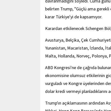
davranmadığını söyledi. Cuma günü y
belirten Trump, "Güçlü ama gerekli 
karar Türkiye'yi de kapsamıyor.
Karardan etkilenecek Schengen Bölge
Avusturya, Belçika, Çek Cumhuriyeti
Yunanistan, Macaristan, İzlanda, İt
Malta, Hollanda, Norveç, Polonya, Po
ABD Kongresi'ne de çağrıda bulunan
ekonomisine olumsuz etkilerinin gide
vurguladı ve Kongre üyelerinden des
dolar kredi vermeyi planladıklarını a
Trump'ın açıklamasının ardından As
Nikkei, Hong Kong Borsası'nda Han