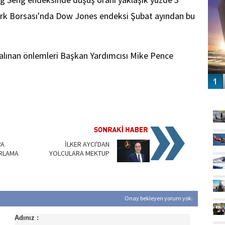
ork Borsası'nda Dow Jones endeksi Şubat ayından bu
 alınan önlemleri Başkan Yardımcısı Mike Pence
GÜ
PA
İLKER AYCI'DAN
IRLAMA
YOLCULARA MEKTUP
Onay bekleyen yorum yok.