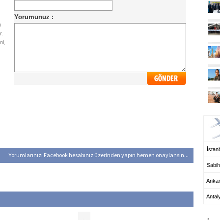
ı
r.
ni,
UÇ
İstanb
Yorumlarınızı Facebook hesabınız üzerinden yapın hemen onaylansın...
Sabih
Anka
Antal
HA