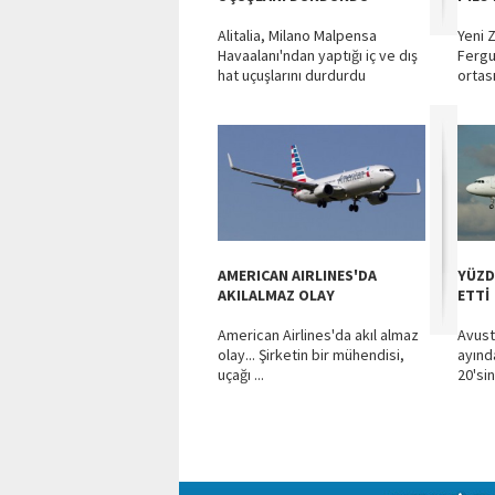
Alitalia, Milano Malpensa
Yeni 
Havaalanı'ndan yaptığı iç ve dış
Fergu
hat uçuşlarını durdurdu
ortası
AMERICAN AIRLINES'DA
YÜZD
AKILALMAZ OLAY
ETTİ
American Airlines'da akıl almaz
Avust
olay... Şirketin bir mühendisi,
ayınd
uçağı ...
20'sin