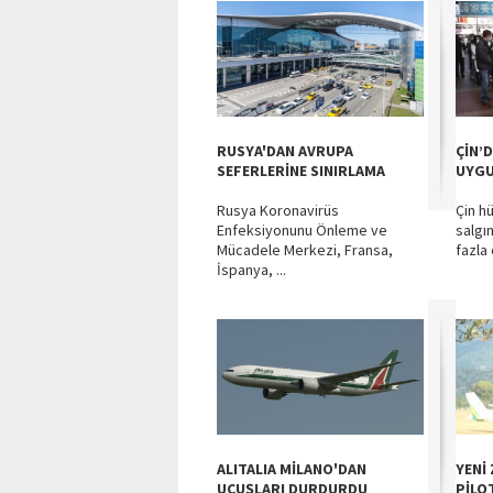
RUSYA'DAN AVRUPA
ÇİN’
SEFERLERİNE SINIRLAMA
UYGU
Rusya Koronavirüs
Çin h
Enfeksiyonunu Önleme ve
salgı
Mücadele Merkezi, Fransa,
fazla 
İspanya, ...
ALITALIA MİLANO'DAN
YENİ
UÇUŞLARI DURDURDU
PİLO