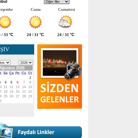
nbul
erşembe
Cuma
Cumartesi
 / 33
°C
24 / 31
°C
24 / 31
°C
ŞİV