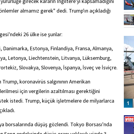
ürürlüğe girecek kararın İngiltere'yi kapsamadığını
önlemler almamız gerek" dedi. Trump'ın açıkladığı
FO
si'ndeki 26 ülke ise şunlar:
SİNG
, Danimarka, Estonya, Finlandiya, Fransa, Almanya,
alya, Letonya, Liechtenstein, Litvanya, Lüksemburg,
rtekiz, Slovakya, Slovenya, İspanya, İsveç ve İsviçre.
 Trump, koronavirüs salgınının Amerikan
rilmesi için vergilerin azaltılması gerektiğini
tek istedi. Trump, küçük işletmelere de milyarlarca
çıkladı.
Vİ
ENGEL
ya borsalarında düşüş gözlendi. Tokyo Borsası'nda
g Seng endeksinde düşüş oranı yaklaşık yüzde 3