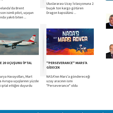
Uluslararası Uzay İstasyonuna 2
Zelanda'da Brent
buçuk ton kargo götüren
son isimli pilot, uçuşun
Dragon kapsülünü ...
nda yakıtı biten ...
E 20 UÇUŞUNU İPTAL
''PERSEVERANCE'' MARS'A
GİDECEK
urya Havayolları, Mart
NASA'nın Mars'a göndereceği
a Avrupa uçuşlarının yüzde
uzay aracının ismi
i iptal ettiğini duyurdu
"Perseverance" oldu