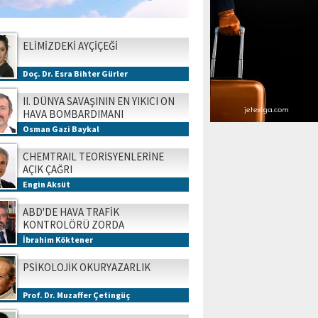
ELİMİZDEKİ AYÇİÇEĞİ
Doç. Dr. Esra Bihter Gürler
II. DÜNYA SAVAŞININ EN YIKICI ON
HAVA BOMBARDIMANI
Osman Gazi Baykal
CHEMTRAIL TEORİSYENLERİNE
AÇIK ÇAĞRI
Engin Aksüt
ABD'DE HAVA TRAFİK
KONTROLÖRÜ ZORDA
İbrahim Köktener
PSİKOLOJİK OKURYAZARLIK
Prof. Dr. Muzaffer Çetingüç