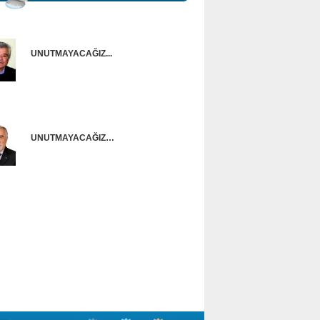
UNUTMAYACAĞIZ...
Onur Güntürkün
UNUTMAYACAĞIZ…
Ünal Başusta