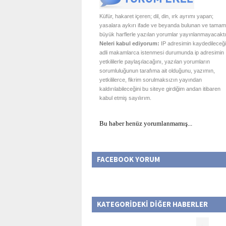
Küfür, hakaret içeren; dil, din, ırk ayrımı yapan;
yasalara aykırı ifade ve beyanda bulunan ve tamam
büyük harflerle yazılan yorumlar yayınlanmayacaktı
Neleri kabul ediyorum:
IP adresimin kaydedileceği
adli makamlarca istenmesi durumunda ip adresimin
yetkililerle paylaşılacağını, yazılan yorumların
sorumluluğunun tarafıma ait olduğunu, yazımın,
yetkililerce, fikrim sorulmaksızın yayından
kaldırılabileceğini bu siteye girdiğim andan itibaren
kabul etmiş sayılırım.
Bu haber henüz yorumlanmamış...
FACEBOOK YORUM
KATEGORİDEKİ DİĞER HABERLER