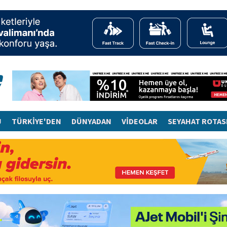
J
TÜRKİYE'DEN
DÜNYADAN
VİDEOLAR
SEYAHAT ROTAS